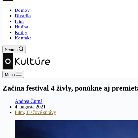
Domov
Divadlo
Film
Hudba
Knihy
Kontakt
Search
Menu
Začína festival 4 živly, ponúkne aj premi
Andrea Čurná
4. augusta 2021
Film
,
Tlačové správy