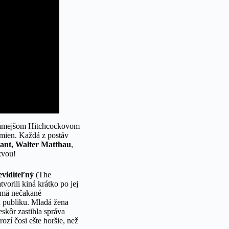
známejšom Hitchcockovom
emien. Každá z postáv
ant, Walter Matthau
,
ýzvou!
eviditeľný
(The
orili kiná krátko po jej
ajmä nečakané
 publiku. Mladá žena
skôr zastihla správa
ozí čosi ešte horšie, než