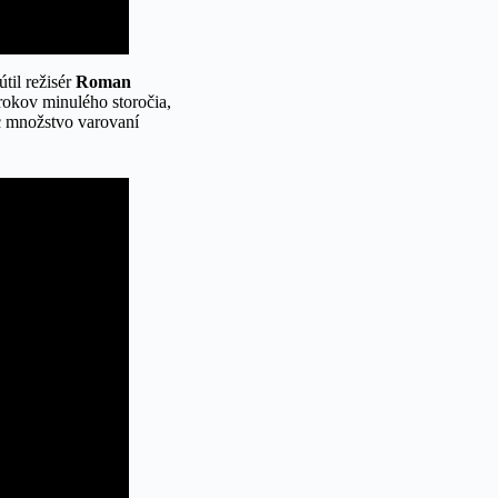
til režisér
Roman
rokov minulého storočia,
c množstvo varovaní