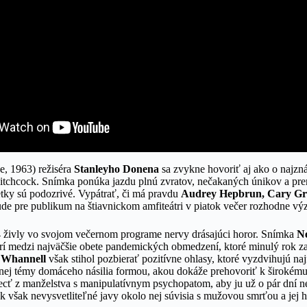
e, 1963) režiséra
Stanleyho Donena
sa zvykne hovoriť aj ako o naj
 Hitchcock. Snímka ponúka jazdu plnú zvratov, nečakaných únikov a pr
etky sú podozrivé. Vypátrať, či má pravdu
Audrey Hepbrun, Cary Gr
de pre publikum na štiavnickom amfiteátri v piatok večer rozhodne v
 živly vo svojom večernom programe nervy drásajúci horor. Snímka
N
rí medzi najväčšie obete pandemických obmedzení, ktoré minulý rok zatv
 Whannell
však stihol pozbierať pozitívne ohlasy, ktoré vyzdvihujú n
ej témy domáceho násilia formou, akou dokáže prehovoriť k širokému
ecť z manželstva s manipulatívnym psychopatom, aby ju už o pár dní ne
 však nevysvetliteľné javy okolo nej súvisia s mužovou smrťou a jej hr