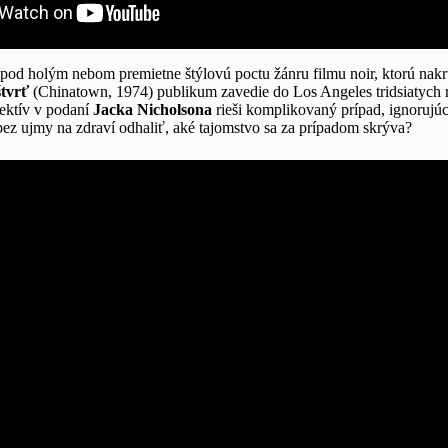
l pod holým nebom premietne štýlovú poctu žánru filmu noir, ktorú nakrú
štvrť
(Chinatown, 1974) publikum zavedie do Los Angeles tridsiatych 
tektív v podaní
Jacka Nicholsona
rieši komplikovaný prípad, ignorujú
bez ujmy na zdraví odhaliť, aké tajomstvo sa za prípadom skrýva?