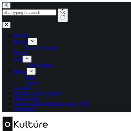
Skip
to
content
No
results
Divadlo
Domov
Správy a recenzie
Domov
Film
Tlačové správy
Hudba
Retro
Správy
Kontakt
Ochrana osobných údajov
Ukážka strany
Zásady používania súborov cookie (EÚ)
Zaujímavosti