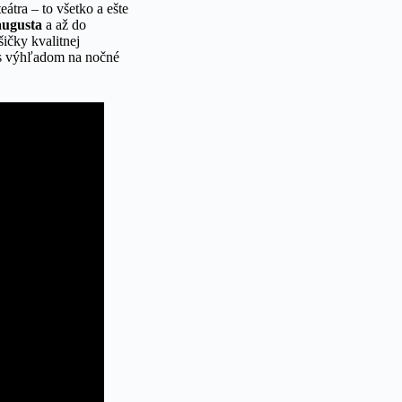
átra – to všetko a ešte
augusta
a až do
ičky kvalitnej
i s výhľadom na nočné