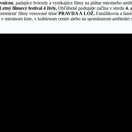
vnicou
, padajúce hviezdy a vynikajúce filmy na plátne miestneho amfite
Letný filmový festival 4 živly.
Obľúbené podujatie začína v stredu
4. 
premietať filmy venované téme
PRAVDA A LOŽ.
Fanúšikovia a fanúš
u v miestnom kine, v kultúrnom centre alebo na spomínanom amfiteátr