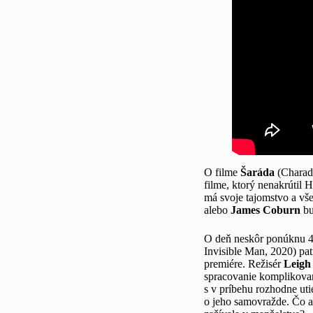
O filme
Šaráda
(Charad
filme, ktorý nenakrútil
má svoje tajomstvo a vš
alebo
James Coburn
bu
O deň neskôr ponúknu 4
Invisible Man, 2020) pat
premiére. Režisér
Leigh
spracovanie komplikovan
s v príbehu rozhodne uti
o jeho samovražde. Čo ak