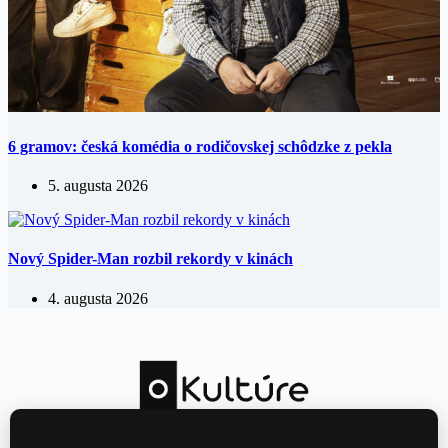
6 gramov: česká komédia o rodičovskej schôdzke z pekla
5. augusta 2026
Nový Spider-Man rozbil rekordy v kinách
4. augusta 2026
Kultúrny magazín — hudba, film, divadlo a knihy každý deň.