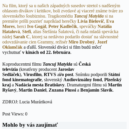
Na film, ktorý sa u našich západných susedov stretol s nadšeným
ohlasom divákov i kritikov, boli zvedavé aj viaceré známe tváre zo
slovenského šoubiznisu. Tragikomédiu
Tancuj Matylda
si na
premiére prišli pozrieť napríklad herečky
Lívia Bielovič
,
Eva
Mores
, herci
Ivo Gogál
,
Peter Kadlečík
, speváčky
Natália
Hatalová
,
Stefi
, alias Štefánia Šalatová, či naša mladá spevácka
nádej
Sarah C
, ktorej sa nedávno podarilo dostať na slávnostné
odovzdávanie cien Grammy, režisér
Miro Drobný
,
Jozef
Oklamčák
a ďalší. Slovenskí diváci si film budú môcť
vychutnať
v kinách od 22. februára
.
Koproducentmi filmu
Tancuj Matylda
sú
Česká
televízia
(kreatívny producent
Jaroslav
Sedláček
),
Virusfilm
,
RTVS
a
i/o post
. Snímku podporili
Státní
fond kinematografie
, slovenský
Audiovizuálny fond
,
Plzeňský
kraj
a
Nadácia mesta Bratislavy
. Dramaturgmi filmu sú
Martin
Ryšavý
,
Martin Daniel
,
Zuzana Piussi
a
Benjamin Slavík
.
ZDROJ: Lucia Muráriková
Post Views:
0
Mohlo by vás zaujímať