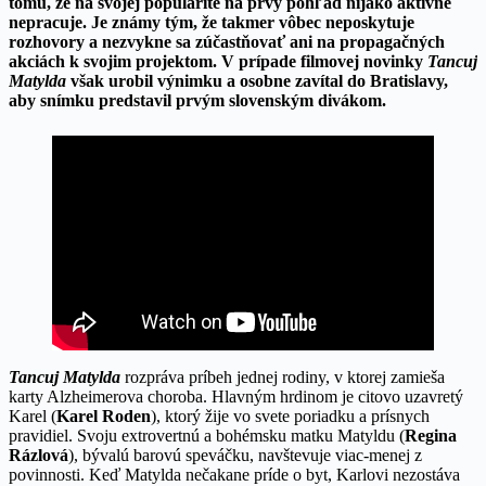
tomu, že na svojej popularite na prvý pohľad nijako aktívne
nepracuje. Je známy tým, že takmer vôbec neposkytuje
rozhovory a nezvykne sa zúčastňovať ani na propagačných
akciách k svojim projektom. V prípade filmovej novinky
Tancuj
Matylda
však urobil výnimku a osobne zavítal do Bratislavy,
aby snímku predstavil prvým slovenským divákom.
Tancuj Matylda
rozpráva príbeh jednej rodiny, v ktorej zamieša
karty Alzheimerova choroba. Hlavným hrdinom je citovo uzavretý
Karel (
Karel Roden
), ktorý žije vo svete poriadku a prísnych
pravidiel. Svoju extrovertnú a bohémsku matku Matyldu (
Regina
Rázlová
), bývalú barovú speváčku, navštevuje viac-menej z
povinnosti. Keď Matylda nečakane príde o byt, Karlovi nezostáva