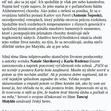
nič iné, ako sa jej ujať. Ich spolužitie je však pre neho katastrofou.
Najmä keď vyjde najavo, že jeho mama je v počiatočnom štádiu
Alzheimerovej choroby. Ako jedno z riešení sa ponúka, že sa o
svojráznu babičku postará Karlov syn Pavel (
Antonio Šoposki
),
nezodpovedný vetroplach, ktorý pohŕda otcovou prácou exekútora.
Spolužitie troch rozdielnych temperamentov z rôznych generácií v
spoločnej domácnosti prináša množstvo humorných momentov,
ktoré s postupujúcimi príznakmi choroby dostávajú skôr
tragikomický nádych. Zdanlivo bezvýchodisková situácia obráti
tejto rodine život naruby, no tým, že sa nevzdávajú, urobia niečo
dôležité nielen pre Matyldu, ale aj pre seba.
Silná téma filmu inšpirovaného skutočným životom producentky
a autorky scenára
Nataše Slavíkovej
u
Karla Rodena
výrazne
zarezonovala a napriek pracovnej vyťaženosti rolu zobral. „
Páčil sa
mi scenár a postava Karla bola zaujímavá. Musím tej úlohe uveriť a
potom sa tým nechám unášať. Ak je postava dobre napísaná, tak to
celé nejakým spôsobom zapadne do seba. Vďaka svojim
skúsenostiam a empatii potom vo filme konám tak, ako by som asi
konal ja, bez ohľadu na to, akú postavu hrám. Imponovalo mi aj to,
že tvorcovia si stáli za tým, že budem hrať hlavnú úlohu a počkali si
na mňa,
“ hovorí o svojom účinkovaní vo filme
Tancuj
Matylda
uznávaný český herec.