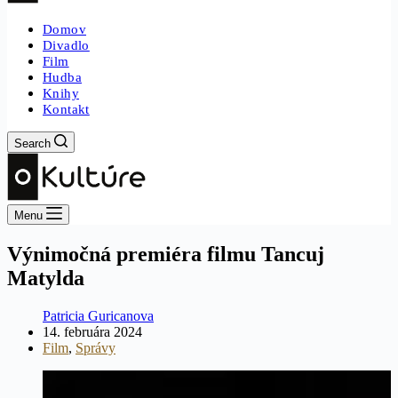
Domov
Divadlo
Film
Hudba
Knihy
Kontakt
Search
Menu
Výnimočná premiéra filmu Tancuj
Matylda
Patricia Guricanova
14. februára 2024
Film
,
Správy