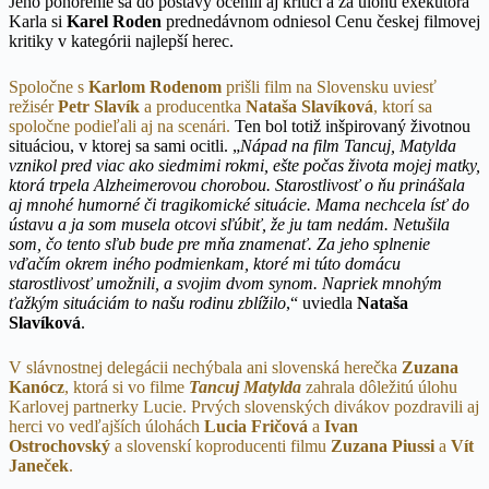
Jeho ponorenie sa do postavy ocenili aj kritici a za úlohu exekútora
Karla si
Karel Roden
prednedávnom odniesol Cenu českej filmovej
kritiky v kategórii najlepší herec.
Spoločne s
Karlom Rodenom
prišli film na Slovensku uviesť
režisér
Petr Slavík
a producentka
Nataša Slavíková
, ktorí sa
spoločne podieľali aj na scenári.
Ten bol totiž inšpirovaný životnou
situáciou, v ktorej sa sami ocitli. „
Nápad na film Tancuj, Matylda
vznikol pred viac ako siedmimi rokmi, ešte počas života mojej matky,
ktorá trpela Alzheimerovou chorobou. Starostlivosť o ňu prinášala
aj mnohé humorné či tragikomické situácie. Mama nechcela ísť do
ústavu a ja som musela otcovi sľúbiť, že ju tam nedám. Netušila
som, čo tento sľub bude pre mňa znamenať. Za jeho splnenie
vďačím okrem iného podmienkam, ktoré mi túto domácu
starostlivosť umožnili, a svojim dvom synom. Napriek mnohým
ťažkým situáciám to našu rodinu zblížilo
,“ uviedla
Nataša
Slavíková
.
V slávnostnej delegácii nechýbala ani slovenská herečka
Zuzana
Kanócz
, ktorá si vo filme
Tancuj Matylda
zahrala dôležitú úlohu
Karlovej partnerky Lucie. Prvých slovenských divákov pozdravili aj
herci vo vedľajších úlohách
Lucia Fričová
a
Ivan
Ostrochovský
a slovenskí koproducenti filmu
Zuzana Piussi
a
Vít
Janeček
.