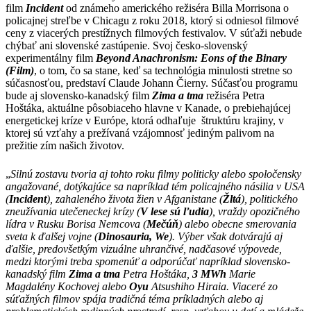
film
Incident
od známeho amerického režiséra Billa Morrisona o
policajnej streľbe v Chicagu z roku 2018, ktorý si odniesol filmové
ceny z viacerých prestížnych filmových festivalov. V súťaži nebude
chýbať ani slovenské zastúpenie. Svoj česko-slovenský
experimentálny film
Beyond Anachronism: Eons of the Binary
(Film)
, o tom, čo sa stane, keď sa technológia minulosti stretne so
súčasnosťou, predstaví Claude Johann Čierny. Súčasťou programu
bude aj slovensko-kanadský film
Zima a tma
režiséra Petra
Hoštáka, aktuálne pôsobiaceho hlavne v Kanade, o prebiehajúcej
energetickej kríze v Európe, ktorá odhaľuje štruktúru krajiny, v
ktorej sú vzťahy a prežívaná vzájomnosť jediným palivom na
prežitie zím našich životov.
„
Silnú zostavu tvoria aj tohto roku filmy politicky alebo spoločensky
angažované, dotýkajúce sa napríklad tém policajného násilia v USA
(
Incident
), zahaleného života žien v Afganistane (
Žltá
), politického
zneužívania utečeneckej krízy (
V lese sú ľudia
), vraždy opozičného
lídra v Rusku Borisa Nemcova (
Mečúň
) alebo obecne smerovania
sveta k ďalšej vojne (
Dinosauria, We
). Výber však dotvárajú aj
ďalšie, predovšetkým vizuálne uhrančivé, nadčasové výpovede,
medzi ktorými treba spomenúť a odporúčať napríklad slovensko-
kanadský film
Zima a tma
Petra Hoštáka,
3 MWh
Marie
Magdalény Kochovej alebo
Oyu
Atsushiho Hiraia. Viaceré zo
súťažných filmov spája tradičná téma príkladných alebo aj