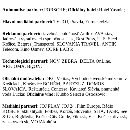
Automotive partner:
PORSCHE;
Oficiálny hotel:
Hotel Yasmin;
Hlavní mediálni partneri:
TV JOJ, Pravda, Eurotelevízia;
Reklamní partneri:
stavebná spoločnosť Adifex, AVA-stav,
Jadrová a vyraďovacia spoločnosť, a.s., Best Press, U. S. Steel
Košice, Betpres, Transpetrol, SLOVAKIA TRAVEL, ANTIK
Telecom, Kino Úsmev, CORE LABS;
Technologickí partneri:
NOV, ZEBRA, DELTA OnLine,
ARICOMA, BigON;
Oficiálni dodávatelia:
DKC Veritas, Východoslovenské múzeum v
Košiciach, Krušovice BOHÉM, BARZZUZ, DOMOS
SLOVAKIA, Reštaurácia Contessa, Kaviareň Slávia, pramenitá
voda Lucka;
Oficiálne víno:
Kubbo Select a Ostrožovič;
Mediálni partneri:
JOJ PLAY, JOJ 24, Film Europe, Rádio
KOŠICE, aktuality.sk, Forbes, Korzár, Slovenka, SITA, TASR, See
& Go, BigMedia, Košice City Guide, Film.sk, Visit Košice, diva.sk,
zenskyweb.sk, MOJAkultúra.