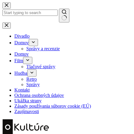
Skip
to
content
No
results
Divadlo
Domov
Správy a recenzie
Domov
Film
Tlačové správy
Hudba
Retro
Správy
Kontakt
Ochrana osobných údajov
Ukážka strany
Zásady používania súborov cookie (EÚ)
Zaujímavosti