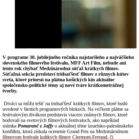
V programe 30. jubilejného ročníka najstaršieho a najväčšieho
slovenského filmového festivalu, MFF Art Film, nebude ani
tento rok chýbať Medzinárodná súťaž krátkych filmov.
Súťažná sekcia predstaví tridsaťšesť filmov z rôznych kútov
sveta, ktoré prinesú na plátna košických kín aktuálne
spoločensko-politické témy aj nové tváre krátkometrážnej
tvorby.
Diváci sa môžu tešiť na tridsaťšesť krátkych filmov, ktoré budú
uvedené v šiestich programových blokoch. Na veľkom plátne sa
festivalovým divákom predstavia viacero známych filmov, ktoré
bodovali na svetových filmových festivaloch, ako napríklad
snímka
Pomaranč z Jaffy
o aktuálnej téme izraelsko-palestínskeho
konfliktu, ktorá získala ocenenie Grand Prix na Medzinárodnom
filmovom festivale krátkych filmov Clermont-Ferrand, či