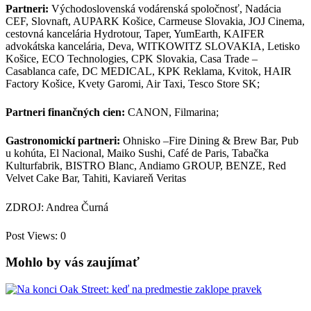
Partneri:
Východoslovenská vodárenská spoločnosť, Nadácia
CEF, Slovnaft, AUPARK Košice, Carmeuse Slovakia, JOJ Cinema,
cestovná kancelária Hydrotour, Taper, YumEarth, KAIFER
advokátska kancelária, Deva, WITKOWITZ SLOVAKIA, Letisko
Košice, ECO Technologies, CPK Slovakia, Casa Trade –
Casablanca cafe, DC MEDICAL, KPK Reklama, Kvitok, HAIR
Factory Košice, Kvety Garomi, Air Taxi, Tesco Store SK;
Partneri finančných cien:
CANON, Filmarina;
Gastronomickí partneri:
Ohnisko –Fire Dining & Brew Bar, Pub
u kohúta, El Nacional, Maiko Sushi, Café de Paris, Tabačka
Kulturfabrik, BISTRO Blanc, Andiamo GROUP, BENZE, Red
Velvet Cake Bar, Tahiti, Kaviareň Veritas
ZDROJ: Andrea Čurná
Post Views:
0
Mohlo by vás zaujímať