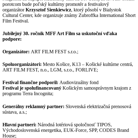
porotcom bude poľský kultúrny promotér a festivalový
organizátor
Krzysztof Sienkiewicz
, ktorý pôsobí v Bialystok
Cultural Center, kde organizuje známy Zubroffka International Short
Film Festival.
Jubilejný 30. ročník MFF Art Film sa uskutoční vďaka
podpore:
Organizátor:
ART FILM FEST s.r.o.;
Spoluorganizátori:
Mesto Košice, K13 – Košické kultúrne centrá,
ART FILM FEST, n.o., LGM, s.r.o., FORLIVE;
Festival finančne podporil:
Audiovizuálny fond
Festival je spolufinancovaný
Košickým samosprávnym krajom z
programu Terra Incognita;
Generálny reklamný partner:
Slovenská elektrizačná prenosová
sústava, a.s.;
Hlavní partneri:
Národná lotériová spoločnosť TIPOS,
Východoslovenská energetika, EUK-Force, SPP, CODES Brand
House;