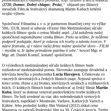
problematických rodinných prostredí, resp. vzťahov u detí a mládeže
(
2720
,
Domov
,
Dobrý chlapec
,
Prsia
),“
objasnil pre filmový
mesačník Film.sk festivalový dramaturg Martin Kaňuch kritériá
svojho výberu.
Spoločnosť Filmarina s. r. o. je partnerom finančnej ceny vo výške
500,- EUR, ktorú si odnesie víťazný film Medzinárodnej súťaže
krátkych filmov spolu s cenou Modrý anjel. „
Od založenia našej
spoločnosti napomáhame vzniku filmov. Preto sa tešíme, že môžeme
podporiť podujatie, ktoré je oslavou ich tvorby a talentu tvorcov. V
názve festivalu, aj v názve našej firmy máme spoločné slovo – FILM
– myslím si, že úplne prirodzene patríme k sebe.
“ hovorí Mgr. et
Mgr. art. Daniel Kontuľ, konateľ spoločnosti.
O výsledkoch medzinárodnej súťaže krátkych filmov bude
rozhodovať medzinárodná porota. Slovensko zastupuje divadelná a
televízna herečka a producentka
Lucia Hurajová
. Účinkovala vo
viacerých slovenských a českých filmoch (napr.
Nejasná správa o
konci sveta
,
Hana a jej bratia
), televíznych seriáloch a rozhlasových
hrách. O krátkych filmoch bude rozhodovať aj český filmár
Martin
Kuba
, ktorý sa doteraz venoval predovšetkým tvorbe krátkych
filmov. Tie boli uvedené na viac ako sedemdesiatich svetových
festivaloch, napríklad v Montreale, Varšave, Karlových Varoch a
Káhire. Jeho posledný krátky film
Vinland
(2022) získal cenu
Magnesia za najlepší študentský film na 30. Českých levoch. Tretím