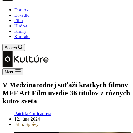
Domov
Divadlo
Film
Hudba
Knihy
Kontakt
Search
Menu
V Medzinárodnej súťaži krátkych filmov
MFF Art Film uvedie 36 titulov z rôznych
kútov sveta
Patricia Guricanova
12. júna 2024
Film
,
Správy