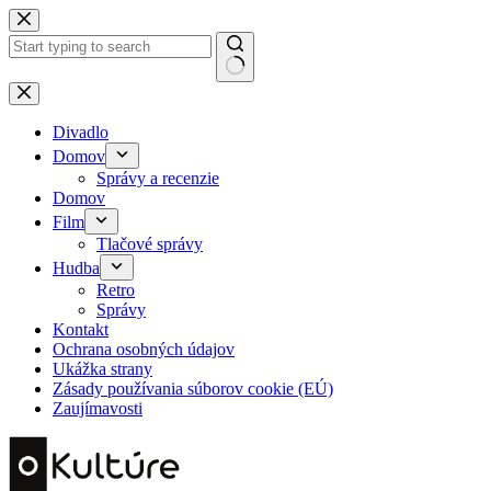
Skip
to
content
No
results
Divadlo
Domov
Správy a recenzie
Domov
Film
Tlačové správy
Hudba
Retro
Správy
Kontakt
Ochrana osobných údajov
Ukážka strany
Zásady používania súborov cookie (EÚ)
Zaujímavosti