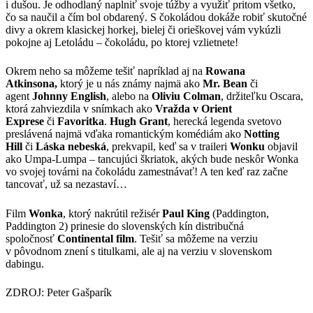
i dušou. Je odhodlaný naplniť svoje túžby a využiť pritom všetko,
čo sa naučil a čím bol obdarený. S čokoládou dokáže robiť skutočné
divy a okrem klasickej horkej, bielej či orieškovej vám vykúzli
pokojne aj Letoládu – čokoládu, po ktorej vzlietnete!
Okrem neho sa môžeme tešiť napríklad aj na
Rowana
Atkinsona,
ktorý je u nás známy najmä ako
Mr. Bean
či
agent
Johnny English
, alebo na
Oliviu Colman
, držiteľku Oscara,
ktorá zahviezdila v snímkach ako
Vražda v Orient
Exprese
či
Favoritka
.
Hugh Grant
, herecká legenda svetovo
preslávená najmä vďaka romantickým komédiám ako
Notting
Hill
či
Láska nebeská
, prekvapil, keď sa v traileri
Wonku
objavil
ako Umpa-Lumpa – tancujúci škriatok, akých bude neskôr Wonka
vo svojej továrni na čokoládu zamestnávať! A ten keď raz začne
tancovať, už sa nezastaví…
Film
Wonka
, ktorý nakrútil režisér
Paul King
(Paddington,
Paddington 2) prinesie do slovenských kín distribučná
spoločnosť
Continental film
. Tešiť sa môžeme na verziu
v pôvodnom znení s titulkami, ale aj na verziu v slovenskom
dabingu.
ZDROJ: Peter Gašparík