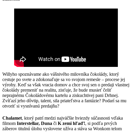
Willyho spoznávame ako vášnivého milovníka čokolády, ktorý
cestuje po svete a zdokonaľuje sa vo svojom remesle – procese jej
výroby. Keď sa však vracia domov a chce svoj sen o predaji vlastnej
čokolády premeniť na realitu, zisťuje, že bude musieť čeliť
neprajnému Čokoládovému kartelu a ziskuchtivej pani Drhnej.
Zvíťazí jeho dôvtip, talent, sila priateľstva a fantázie? Podarí sa mu
otvoriť si vysnívanú predajňu?
Chalamet
, ktorý patrí medzi najväčšie hviezdy súčasnosti vďaka
filmom
Interstellar, Duna
či
K zemi hľaď!
, si podľa prvých
záberov titulnú úlohu vyslovene užíva a stáva sa Wonkom telom