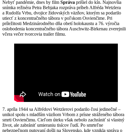
Nebyť pandémie, dnes by film
Správa
prišiel do kín. Najnovšia
snímka režiséra Petra Bebjaka rozpráva príbeh Alfréda Wetzlera
a Rudolfa Vrbu, dvojice židovských väzňov, ktorým sa podarilo
utiecť z koncentračného tábora v poľskom Osvienčime. Pri
príležitosti Medzinárodného dňa obetí holokaustu a 76. výročia
oslobodenia koncentračného tábora Auschwitz-Birkenau zverejnili
včera večer tvorcovia trailer filmu.
7. apríla 1944 sa Alfrédovi Wetzlerovi podarilo čosi jedinečné –
unikol spolu s mladším väzňom Vrbom z prísne stráženého tábora
smrti Osvienčimu. Cieľom úteku však nebolo zachrániť si vlastný
život, ale zabrániť umieraniu tisícov ľudí. Po smrteľne
nebezpečnom putovaní došli na Slovensko, kde vznikla správa o