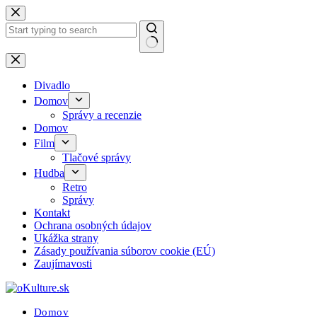
Skip
to
content
No
results
Divadlo
Domov
Správy a recenzie
Domov
Film
Tlačové správy
Hudba
Retro
Správy
Kontakt
Ochrana osobných údajov
Ukážka strany
Zásady používania súborov cookie (EÚ)
Zaujímavosti
Domov