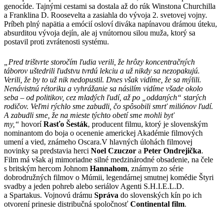
genocíde. Tajnými cestami sa dostala až do rúk Winstona Churchilla
a Franklina D. Roosevelta a zasiahla do vývoja 2. svetovej vojny.
Príbeh plný napätia a emócií osloví diváka napínavou drámou úteku,
absurditou vývoja dejín, ale aj vnútornou silou muža, ktorý sa
postavil proti zvrátenosti systému.
„Pred trištvrte storočím ľudia verili, že hrôzy koncentračných
táborov uštedrili ľudstvu tvrdú lekciu a už nikdy sa nezopakujú.
Verili, že by to už nik nedopustil. Dnes však vidíme, že sa mýlili.
Nenávistnú rétoriku a vyhrážanie sa násilím vidíme všade okolo
seba – od politikov, cez mladých ľudí, až po „oddaných“ starých
rodičov. Veľmi rýchlo sme zabudli, čo spôsobili smrť miliónov ľudí.
A zabudli sme, že na mieste týchto obetí sme mohli byť
my,“
hovorí
Rasťo Šesták
, producent filmu, ktorý je slovenským
nominantom do boja o ocenenie americkej Akadémie filmových
umení a vied, známeho Oscara.V hlavných úlohách filmovej
novinky sa predstavia herci
Noel Czuczor
a
Peter Ondrejička
.
Film má však aj mimoriadne silné medzinárodné obsadenie, na čele
s britským hercom Johnom
Hannahom
, známym zo série
dobrodružných filmov o Múmii, legendárnej smutnej komédie Štyri
svadby a jeden pohreb alebo seriálov Agenti S.H.I.E.L.D.
a Spartakus. Vojnovú drámu
Správa
do slovenských kín po ich
otvorení prinesie distribučná spoločnosť
Continental film
.