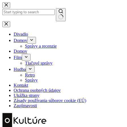
Skip
to
content
No
results
Divadlo
Domov
Správy a recenzie
Domov
Film
Tlačové správy
Hudba
Retro
Správy
Kontakt
Ochrana osobných údajov
Ukážka strany
Zásady používania súborov cookie (EÚ)
Zaujímavosti