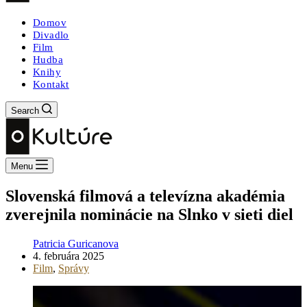
Domov
Divadlo
Film
Hudba
Knihy
Kontakt
Search
Menu
Slovenská filmová a televízna akadémia
zverejnila nominácie na Slnko v sieti diel
Patricia Guricanova
4. februára 2025
Film
,
Správy