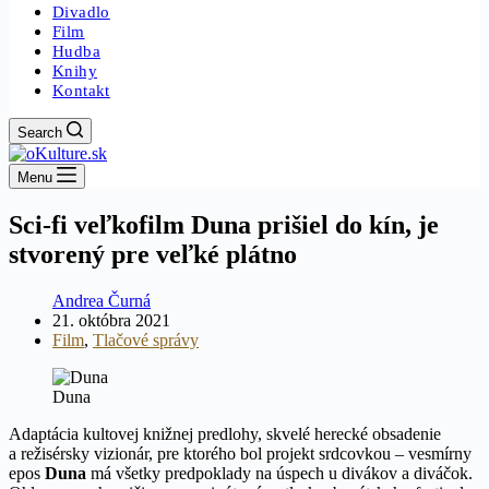
Divadlo
Film
Hudba
Knihy
Kontakt
Search
Menu
Sci-fi veľkofilm Duna prišiel do kín, je
stvorený pre veľké plátno
Andrea Čurná
21. októbra 2021
Film
,
Tlačové správy
Duna
Adaptácia kultovej knižnej predlohy, skvelé herecké obsadenie
a režisérsky vizionár, pre ktorého bol projekt srdcovkou – vesmírny
epos
Duna
má všetky predpoklady na úspech u divákov a diváčok.