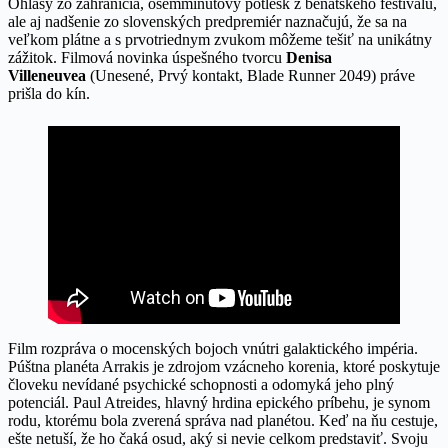
Ohlasy zo zahraničia, osemminútový potlesk z benátskeho festivalu,
ale aj nadšenie zo slovenských predpremiér naznačujú, že sa na
veľkom plátne a s prvotriednym zvukom môžeme tešiť na unikátny
zážitok. Filmová novinka úspešného tvorcu
Denisa
Villeneuvea
(Unesené, Prvý kontakt, Blade Runner 2049) práve
prišla do kín.
Film rozpráva o mocenských bojoch vnútri galaktického impéria.
Púštna planéta Arrakis je zdrojom vzácneho korenia, ktoré poskytuje
človeku nevídané psychické schopnosti a odomyká jeho plný
potenciál. Paul Atreides, hlavný hrdina epického príbehu, je synom
rodu, ktorému bola zverená správa nad planétou. Keď na ňu cestuje,
ešte netuší, že ho čaká osud, aký si nevie celkom predstaviť. Svoju