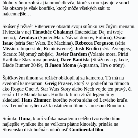
úlohu v ňom zohrá aj tajomné dievča, ktoré sa mu zjavuje v snoch.
Na obzore je však konflikt, ktorý môže všetkých stáť to
najcennejšie…
Skúsený režisér Villeneuve obsadil svoju snímku zvučnými menami.
Hviezdia v nej
Timothée Chalamet
(Interstellar, Daj mi tvoje
meno),
Zendaya
(Spider-Man: Návrat domov, Eufória),
Oscar
Isaac
(séria Star Wars, Ex Machina),
Rebecca Ferguson
(séria
Mission: Impossible, Reminiscence),
Josh Brolin
(séria Avengers,
Sicario: Nájomný zabijak),
Javier Bardem
(Volanie mora, Piráti
Karibiku: Slazarova pomsta),
Dave Bautista
(Strážcovia galaxie,
Blade Runner 2049),
či Jason Moma
(Aquaman, Hra o tróny).
Špičkovým tímom sa režisér obklopil aj za kamerou. Tú má na
svedomí kameraman
Greig Fraser
, ktorý sa podieľal na filmoch
ako Rogue One: A Star Wars Story alebo Nech vojde ten pravý, či
seriáli The Mandalorian. Hudbu k filmu zložil legendárny
skladateľ
Hans Zimmer,
ktorého tvorba siaha od Levieho kráľa,
cez Temného rytiera až k ostatnému filmu s Jamesom Bondom.
Snímku
Duna
, ktorá vďaka nasadeniu celého tvorivého tímu
najlepšie vynikne iba na veľkom plátne kinosály, prináša na
Slovensko distribučná spoločnosť
Continental film
.