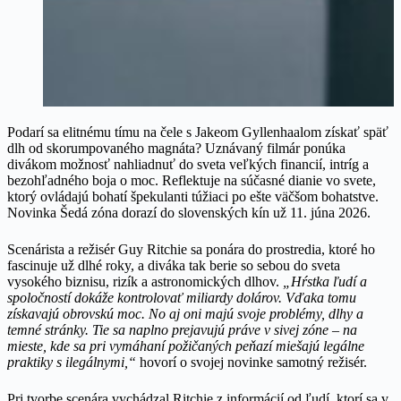
Podarí sa elitnému tímu na čele s Jakeom Gyllenhaalom získať späť
dlh od skorumpovaného magnáta? Uznávaný filmár ponúka
divákom možnosť nahliadnuť do sveta veľkých financií, intríg a
bezohľadného boja o moc. Reflektuje na súčasné dianie vo svete,
ktorý ovládajú bohatí špekulanti túžiaci po ešte väčšom bohatstve.
Novinka Šedá zóna dorazí do slovenských kín už 11. júna 2026.
Scenárista a režisér Guy Ritchie sa ponára do prostredia, ktoré ho
fascinuje už dlhé roky, a diváka tak berie so sebou do sveta
vysokého biznisu, rizík a astronomických dlhov.
„Hŕstka ľudí a
spoločností dokáže kontrolovať miliardy dolárov. Vďaka tomu
získavajú obrovskú moc. No aj oni majú svoje problémy, dlhy a
temné stránky. Tie sa naplno prejavujú práve v sivej zóne – na
mieste, kde sa pri vymáhaní požičaných peňazí miešajú legálne
praktiky s ilegálnymi,“
hovorí o svojej novinke samotný režisér.
Pri tvorbe scenára vychádzal Ritchie z informácií od ľudí, ktorí sa v