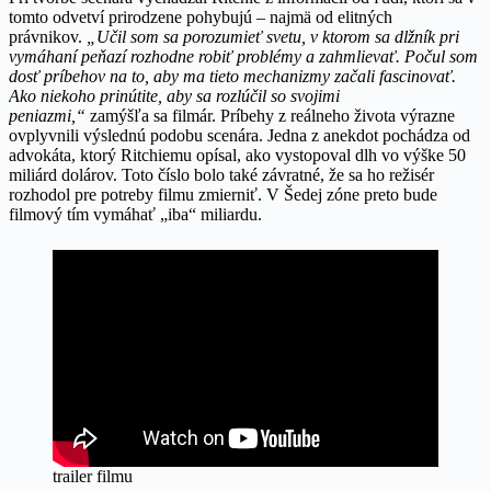
tomto odvetví prirodzene pohybujú – najmä od elitných
právnikov.
„Učil som sa porozumieť svetu, v ktorom sa dlžník pri
vymáhaní peňazí rozhodne robiť problémy a zahmlievať. Počul som
dosť príbehov na to, aby ma tieto mechanizmy začali fascinovať.
Ako niekoho prinútite, aby sa rozlúčil so svojimi
peniazmi,“
zamýšľa sa filmár. Príbehy z reálneho života výrazne
ovplyvnili výslednú podobu scenára. Jedna z anekdot pochádza od
advokáta, ktorý Ritchiemu opísal, ako vystopoval dlh vo výške 50
miliárd dolárov. Toto číslo bolo také závratné, že sa ho režisér
rozhodol pre potreby filmu zmierniť. V Šedej zóne preto bude
filmový tím vymáhať „iba“ miliardu.
trailer filmu