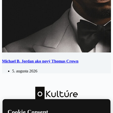
Michael B. Jordan ako nový Thomas Crown
5. augusta 2026
Kultúrny magazín — hudba, film, divadlo a knihy každý deň.