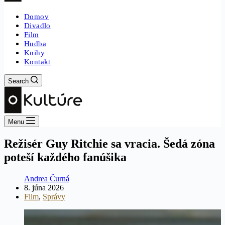
Domov
Divadlo
Film
Hudba
Knihy
Kontakt
Search
Menu
Režisér Guy Ritchie sa vracia. Šedá zóna
poteší každého fanúšika
Andrea Čurná
8. júna 2026
Film
,
Správy