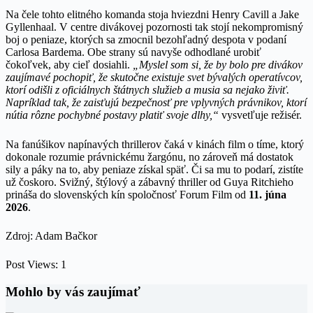
Na čele tohto elitného komanda stoja hviezdni Henry Cavill a Jake
Gyllenhaal. V centre divákovej pozornosti tak stojí nekompromisný
boj o peniaze, ktorých sa zmocnil bezohľadný despota v podaní
Carlosa Bardema. Obe strany sú navyše odhodlané urobiť
čokoľvek, aby cieľ dosiahli.
„Myslel som si, že by bolo pre divákov
zaujímavé pochopiť, že skutočne existuje svet bývalých operatívcov,
ktorí odišli z oficiálnych štátnych služieb a musia sa nejako živiť.
Napríklad tak, že zaisťujú bezpečnosť pre vplyvných právnikov, ktorí
nútia rôzne pochybné postavy platiť svoje dlhy,“
vysvetľuje režisér.
Na fanúšikov napínavých thrillerov čaká v kinách film o tíme, ktorý
dokonale rozumie právnickému žargónu, no zároveň má dostatok
sily a páky na to, aby peniaze získal späť. Či sa mu to podarí, zistíte
už čoskoro. Svižný, štýlový a zábavný thriller od Guya Ritchieho
prináša do slovenských kín spoločnosť Forum Film od
11. júna
2026
.
Zdroj: Adam Bačkor
Post Views:
1
Mohlo by vás zaujímať