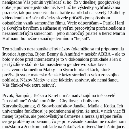
nenápadne Vás prinúti vyhľadať si ho, čo v dnešnej googlovskej
dobe je pomerne jednoduché. Keď už tie výsledky vyhľadávania
pozriete, tak pomerne rýchlo natrafíte napríklad na skvelý 12-dielny
videodenník režiséra divácky skvele príťažlivým spôsobom
opisujúcim vznik samotného filmu. Vrele odporúčam – Patrik Hartl
je skvelým bavičom a súčasne aj veľmi pracovitým profesionálom s
nezameniteľným smiechom – jeho dlhoročný priateľ a herec Martin
Hofmann ho nežne označuje termínom “hejkal”.
Ten zdanlivo nezapamätateľný názov (okamžite sa mi pripomenula
štvorica Agnetha, Björn Benny & Annifrid = neskôr ABBA – ale to
bolo v dobe pred internetom) je to v dokonalom protiklade s len o
pár týždňov skôr do kín nasadenou genderovo zrkadlovo
nastavenou komédiou Matky – o štyroch priateľkách, ktoré
prežívajú svoje matersko ženské krízy stredného veku zo svojho
pohľadu. Názov Matky je síce fakticky správny, ale nemá šancu
Vás čímkoľvek extra osloviť.
Prvok, Šampón, Tečka a Karel u mňa nadväzujú na iné skvelé
“maskulínne” české komédie – Chytilovej a Polívkov
Kurvahošigutntag, či Snowboarďákov Janáka, Mádla a Kotka. Ich
univerzálna funkčnosť je podmienená aj tým, že muži v nich viac či
menej úspešne, ale predovšetkým úsmevne a neraz aj trápne riešia
svoje problémy so ženami, čo je pri v zásade konštantne rozdielnom
mužskom a ženskom pohľade na čokoľvek univerzálne inšpirujúce.