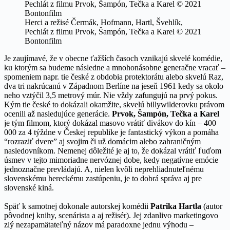
Herci a režisé Čermák, Hofmann, Hartl, Švehlík,
Pechlát z filmu Prvok, Šampón, Tečka a Karel © 2021
Bontonfilm
Je zaujímavé, že v obecne ťažších časoch vznikajú skvelé komédie,
ku ktorým sa budeme následne a mnohonásobne generačne vracať –
spomeniem napr. tie české z obdobia protektorátu alebo skvelú Raz,
dva tri nakrúcanú v Západnom Berlíne na jeseň 1961 kedy sa okolo
neho vztýčil 3,5 metrový múr. Nie vždy zafungujú na prvý pokus.
Kým tie české to dokázali okamžite, skvelú billywilderovku právom
ocenili až nasledujúce generácie.
Prvok, Šampón, Tečka a Karel
je tým filmom, ktorý dokázal masovo vrátiť divákov do kín – 400
000 za 4 týždne v Českej republike je fantastický výkon a pomáha
“rozraziť dvere” aj svojim či už domácim alebo zahraničným
nasledovníkom. Nemenej dôležité je aj to, že dokázal vrátiť ľuďom
úsmev v tejto mimoriadne nervóznej dobe, kedy negatívne emócie
jednoznačne prevládajú. A, nielen kvôli neprehliadnuteľnému
slovenskému hereckému zastúpeniu, je to dobrá správa aj pre
slovenské kiná.
Späť k samotnej dokonale autorskej komédii
Patrika Hartla
(autor
pôvodnej knihy, scenárista a aj režisér). Jej zdanlivo marketingovo
zlý nezapamätateľný názov má paradoxne jednu výhodu –