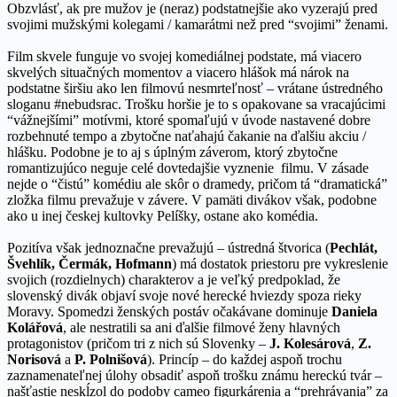
Obzvlásť, ak pre mužov je (neraz) podstatnejšie ako vyzerajú pred
svojimi mužskými kolegami / kamarátmi než pred “svojimi” ženami.
Film skvele funguje vo svojej komediálnej podstate, má viacero
skvelých situačných momentov a viacero hlášok má nárok na
podstatne širšiu ako len filmovú nesmrteľnosť – vrátane ústredného
sloganu #nebudsrac. Trošku horšie je to s opakovane sa vracajúcimi
“vážnejšími” motívmi, ktoré spomaľujú v úvode nastavené dobre
rozbehnuté tempo a zbytočne naťahajú čakanie na ďalšiu akciu /
hlášku. Podobne je to aj s úplným záverom, ktorý zbytočne
romantizujúco neguje celé dovtedajšie vyznenie filmu. V zásade
nejde o “čistú” komédiu ale skôr o dramedy, pričom tá “dramatická”
zložka filmu prevažuje v závere. V pamäti divákov však, podobne
ako u inej českej kultovky Pelíšky, ostane ako komédia.
Pozitíva však jednoznačne prevažujú – ústredná štvorica (
Pechlát,
Švehlík, Čermák, Hofmann
) má dostatok priestoru pre vykreslenie
svojich (rozdielnych) charakterov a je veľký predpoklad, že
slovenský divák objaví svoje nové herecké hviezdy spoza rieky
Moravy. Spomedzi ženských postáv očakávane dominuje
Daniela
Kolářová
, ale nestratili sa ani ďalšie filmové ženy hlavných
protagonistov (pričom tri z nich sú Slovenky –
J. Kolesárová
,
Z.
Norisová
a
P. Polnišová
). Princíp – do každej aspoň trochu
zaznamenateľnej úlohy obsadiť aspoň trošku známu hereckú tvár –
našťastie neskĺzol do podoby cameo figurkárenia a “prehrávania” za