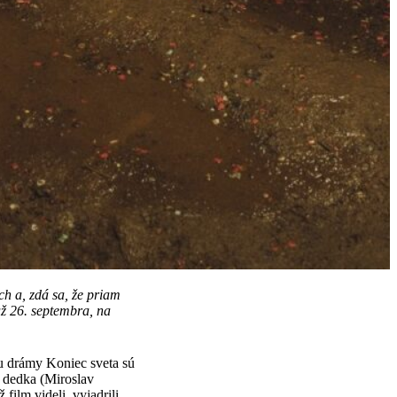
ch a, zdá sa, že priam
už 26. septembra, na
ou drámy Koniec sveta sú
 dedka (Miroslav
film videli, vyjadrili