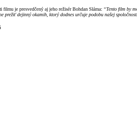
i filmu je presvedčený aj jeho režisér Bohdan Sláma:
“Tento film by 
prežiť dejinný okamih, ktorý dodnes určuje podobu našej spoločnost
á