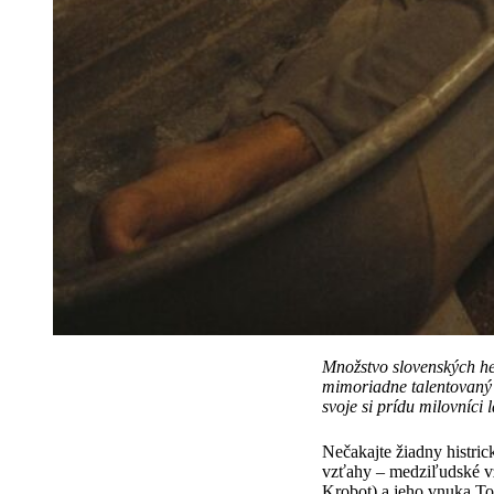
Množstvo slovenských her
mimoriadne talentovaný V
svoje si prídu milovní
ci l
Nečakajte žiadny histric
vzťahy – medziľudské v
Krobot) a jeho vnuka Ton