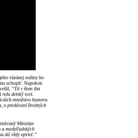
eho vlastnej rodiny ho
tému uchopiť. Napokon
etlil,
“Tá v ňom iba
 rolu detský svet.
uáciách množstvo humoru
ta, o predávaní životných
uznávaný Miroslav
h a medziľudských
 sa dá vždy oprieť.”