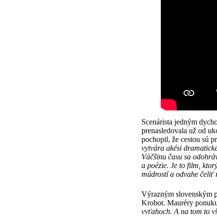
Scenárista jedným dycho
prenasledovala už od uk
pochopil, že cestou sú 
vytvára akési dramatické
Väčšinu času sa odohráv
a poézie. Je to film, kto
múdrostí a odvahe čeliť
Výrazným slovenským pr
Krobot. Mauréry ponuku 
vvťahoch. A na tom to vš