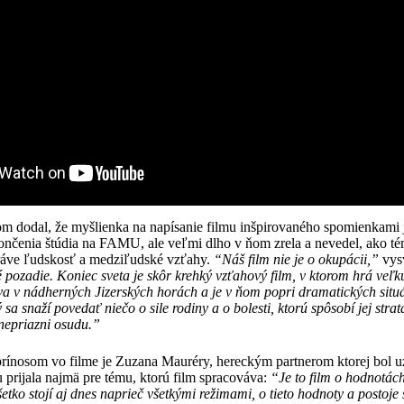
m dodal, že myšlienka na napísanie filmu inšpirovaného spomienkami j
ončenia štúdia na FAMU, ale veľmi dlho v ňom zrela a nevedel, ako 
práve ľudskosť a medziľudské vzťahy.
“Náš film nie je o okupácii,”
vysv
 pozadie. Koniec sveta je skôr krehký vzťahový film, v ktorom hrá veľkú
a v nádherných Jizerských horách a je v ňom popri dramatických sit
rý sa snaží povedať niečo o sile rodiny a o bolesti, ktorú spôsobí jej stra
 nepriazni osudu.”
ínosom vo filme je Zuzana Mauréry, hereckým partnerom ktorej bol 
prijala najmä pre tému, ktorú film spracováva:
“Je to film o hodnotác
etko stojí aj dnes naprieč všetkými režimami, o tieto hodnoty a postoje