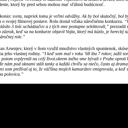
lente, ktorý by pred sebou mohou mať sľúbnú budúcnosť.
koniec sveta, napriek tomu je veľmi odvážny. Ak by bol skutočný, bol by
 o svojej filmovej postave. Rolu dostal vďaka náročnému konkurzu.
“
hlásilo 3 tisíc uchádzačov a z tých sme postupne selektovali,”
prezradil 
zázrak, keď sa na konkurze objavil Vojta, ktorý má kúzlo, je herecký ta
áročnej role.”
van Arsenjev, ktorý v ňom využil množstvo vlastných spomienok, skúsen
nia jeho vlastnej rodiny.
“
I ke
ď som mal v roku
’
68 iba 7 rokov, zažil s
 potom ovplyvnili na celý život.okrem in
é
ho sme bývali v Prahe oproti
kže nám pod oknami stáli tanky a každú chvíľu sa nieč
o,
často aj drama
mi som prežíval aj to, že väčšina mojich kamarátov emigrovala, a keď
iba polovica.”