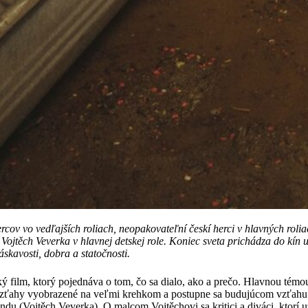
cov vo vedľajších roliach, neopakovateľní českí herci v hlavných rolia
ojtěch Veverka v hlavnej detskej role. Koniec sveta prichádza do kín 
áskavosti, dobra a statočnosti.
ký film, ktorý pojednáva o tom, čo sa dialo, ako a prečo. Hlavnou tém
zťahy vyobrazené na veľmi krehkom a postupne sa budujúcom vzťahu
du (Vojtěch Veverka). O malcom Vojtěchovi sa kritici a diváci, ktorí už 