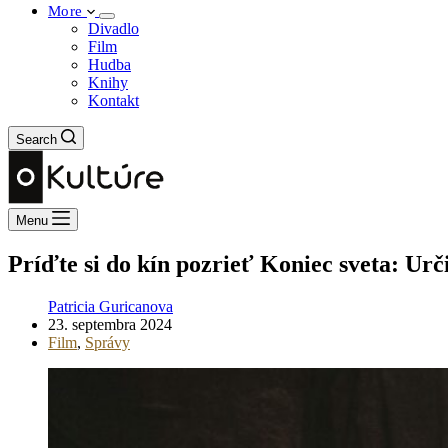
More
Divadlo
Film
Hudba
Knihy
Kontakt
Search
Menu
Príďte si do kín pozrieť Koniec sveta: Urč
Patricia Guricanova
23. septembra 2024
Film
,
Správy