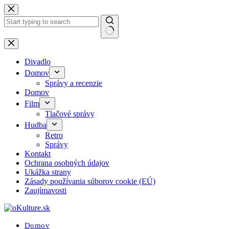
Skip
to
content
No
results
Divadlo
Domov
Správy a recenzie
Domov
Film
Tlačové správy
Hudba
Retro
Správy
Kontakt
Ochrana osobných údajov
Ukážka strany
Zásady používania súborov cookie (EÚ)
Zaujímavosti
Domov