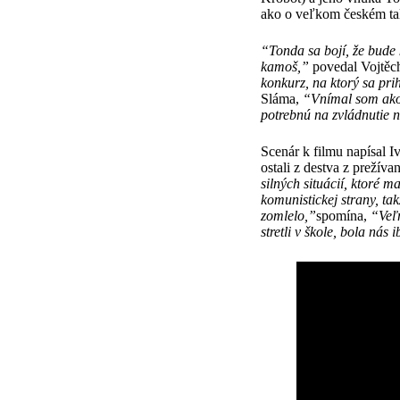
ako o veľkom českém ta
“
Tonda sa bojí, že bude 
kamoš,”
povedal Vojtěch
konkurz, na ktorý sa pri
Sláma,
“
Vnímal som ako 
potrebnú na zvládnutie n
Scenár k filmu napísal I
ostali z destva z prežíva
silných situácií, ktor
é
ma
komunistickej strany, ta
zomlelo,”
spomína,
“
Veľ
stretli v škole, bola nás 