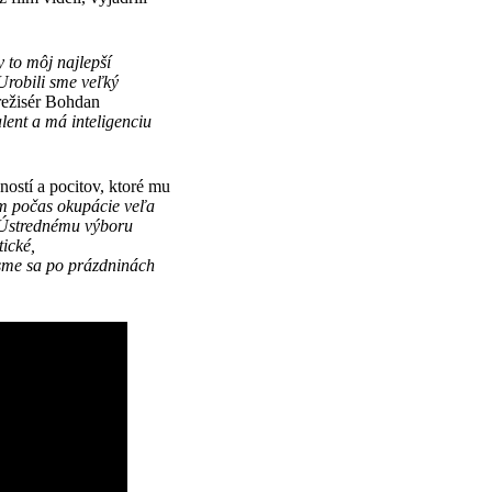
 to môj najlepší
Urobili sme veľký
režisér Bohdan
lent a má inteligenciu
ostí a pocitov, ktoré mu
om počas okupácie veľa
 Ústredn
é
mu výboru
tick
é
,
 sme sa po prázdninách