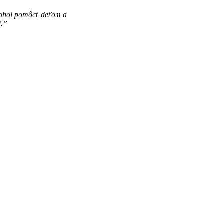
mohol pomôcť deťom a
i.”