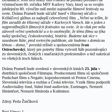
výnimočnom 60. ročníku MFF Karlovy Vary, ktorý sa so svojím
jubilejným 80. výročím radí medzi najstaršie filmové festivaly na
svete. Dráma Prameň bude súťažiť hneď v Hlavnej súťaži o
Krištáľový glóbus za najlepší celovečerný film.
„Veľmi sa teším, že
film zaradili do Hlavnej súťaže v Karlovych Varoch. Ide o jeden z
najprestížnejších filmových festivalov na svete. Je to však pre mňa
zároveň veľmi symbolické a o to osobnejšie, že téma filmu sa týka
našej spoločnej, československej, histórie. Budeme tak síce v
susednom štáte, pred svetovým publikom, ale budeme s domácou
témou – doma,‟
povedal režisér a spoluscenárista
Ivan
Ostrochovský
, ktorý pre potreby filmu vytvoril štáb pozostávajúci
zo slovenských, českých i maďarských profesionálov a tiež nakrúcal
vo všetkých troch štátoch.
Dráma Prameň bude uvedená v slovenských kinách
23. júla
v
distribúcii spoločnosti Filmtopia. Producentami filmu sú spoločnosti
Punkchart films a Negativ, koproducentami sú Proton Cinema,
Slovenská televízia a rozhlas a Česká televize. Vznik filmu podporili
Audioviuálny fond, Státní fond audiovizie, Eurimages, Nemzeti
filmintézet, Nemzeti filmiroda a Kultminor.
Zdroj: Perla Žinčíková
Post Views:
1