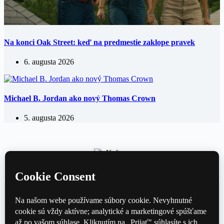
Na konci Oak Street: keď na predmestie zaklope pravek
6. augusta 2026
Michael B. Jordan ako nový Thomas Crown
5. augusta 2026
Kultúrny magazín — hudba, film, divadlo a knihy každý deň.
Domov
Divadlo
Film
Hudba
Knihy