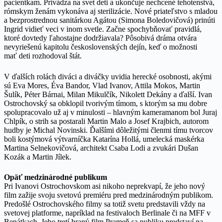
pacientkam. Privádza na svet deti a ukončuje nechcené tehotenstvá,
rómskym ženám vykonáva aj sterilizácie. Nové priateľstvo s mladou
a bezprostrednou sanitárkou Agátou (Simona Boledovičová) prinúti
Ingrid vidieť veci v inom svetle. Začne spochybňovať pravidlá,
ktoré dovtedy ľahostajne dodržiavala? Pôsobivá dráma otvára
nevyriešenú kapitolu československých dejín, keď o možnosti
mať deti rozhodoval štát.
V ďalších rolách diváci a diváčky uvidia herecké osobnosti, akými
sú Eva Mores, Éva Bandor, Vlad Ivanov, Attila Mokos, Martin
Šulík, Péter Bárnai, Milan Mikulčík, Nikolett Dekány a ďalší. Ivan
Ostrochovský sa obklopil tvorivým tímom, s ktorým sa mu dobre
spolupracovalo už aj v minulosti – hlavným kameramanom bol Juraj
Chlpík, o strih sa postarali Martin Malo a Josef Krajbich, autorom
hudby je Michal Novinski. Ďalšími dôležitými členmi tímu tvorcov
boli kostýmová výtvarníčka Katarína Hollá, umelecká maskérka
Martina Selnekovičová, architekt Csaba Lodi a zvukári Dušan
Kozák a Martin Jílek.
Opäť medzinárodné publikum
Pri Ivanovi Ostrochovskom asi nikoho neprekvapí, že jeho nový
film zažije svoju svetovú premiéru pred medzinárodným publikom.
Predošlé Ostrochovského filmy sa totiž svetu predstavili vždy na
svetovej platforme, napríklad na festivaloch Berlinale či na MFF v
Benátkach. Jeho tretí hraný film Prameň sa publiku predstaví na