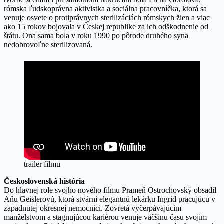
rómska ľudskoprávna aktivistka a sociálna pracovníčka, ktorá sa
venuje osvete o protiprávnych sterilizáciách rómskych žien a viac
ako 15 rokov bojovala v Českej republike za ich odškodnenie od
štátu. Ona sama bola v roku 1990 po pôrode druhého syna
nedobrovoľne sterilizovaná.
trailer filmu
Československá história
Do hlavnej role svojho nového filmu Prameň Ostrochovský obsadil
Aňu Geislerovú, ktorá stvárni elegantnú lekárku Ingrid pracujúcu v
zapadnutej okresnej nemocnici. Zovretá vyčerpávajúcim
manželstvom a stagnujúcou kariérou venuje väčšinu času svojim