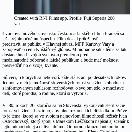
Created with RNI Films app. Profile 'Fuji Superia 200
v.5'
Tvorcovia nového slovensko-česko-maďarského filmu Prameň sa
tešia výnimočnému úspechu. Film dostal príležitosť
predstaviť sa publiku v Hlavnej súťaži MFF Karlovy Vary a
zabojovať o cenu Krištáľový glóbus. Mimoriadne silná téma sa tak
dostane hneď svojou svetovou premiérou pred
medzinárodné odborné a laické publikum a bude mať možnosť
presvedčiť ho o svojej kvalite.
Sú veci, o ktorých sa nehovorí. Ešte stále, ani po desiatkach rokov.
Jednou z nich je možnosť slovenských rómskych žien slobodne a
s informovaným súhlasom rozhodovať o svojom tele, o množstve
detí, ktoré porodia, o rodine, ktorú si vytvoria.
V ’80. rokoch 20. storočia sa na Slovensku vykonávali sterilizácie
rómskych žien – bez toho, aby plne rozumeli ich dôsledkom. Práve
to je téma, ktorej sa vo svojom najnovšom filme zhostil režisér Ivan
Ostrochovský, ktorý spolu s Marekom Leščákom napísal aj scenár k
tejto mimoriadnej a citlivej dráme. Odbornou konzultantkou im pri
tvorbe scenára i pri samotnom nakrúcaní bola Elena Gorolová,