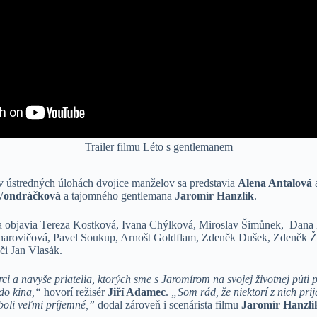
Trailer filmu Léto s gentlemanem
 v ústredných úlohách dvojice manželov sa predstavia
Alena Antalová
Vondráčková
a tajomného gentlemana
Jaromír Hanzlík
.
a objavia Tereza Kostková, Ivana Chýlková, Miroslav Šimůnek, Dana 
arovičová, Pavel Soukup, Arnošt Goldflam, Zdeněk Dušek, Zdeněk Žák
či Jan Vlasák.
rci a navyše priatelia, ktorých sme s Jaromírom na svojej životnej púti pr
 do kina,“
hovorí režisér
Jiří Adamec
.
„Som rád, že niektorí z nich pri
i boli veľmi príjemné,”
dodal zároveň i scenárista filmu
Jaromír Hanzlí