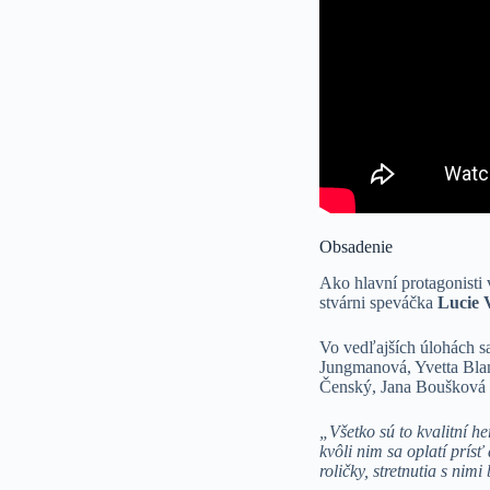
Obsadenie
Ako hlavní protagonisti
stvárni speváčka
Lucie 
Vo vedľajších úlohách s
Jungmanová, Yvetta Blan
Čenský, Jana Boušková 
„Všetko sú to kvalitní he
kvôli nim sa oplatí prísť
roličky, stretnutia s nim