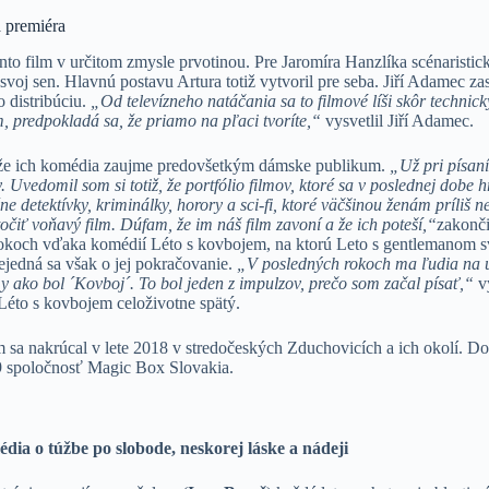
a premiéra
nto film v určitom zmysle prvotinou. Pre Jaromíra Hanzlíka scénaristi
svoj sen. Hlavnú postavu Artura totiž vytvoril pre seba. Jiří Adamec zas
o distribúciu.
„Od televízneho natáčania sa to filmové líši skôr technicky.
lm, predpokladá sa, že priamo na pľaci tvoríte,“
vysvetlil Jiří Adamec.
, že ich komédia zaujme predovšetkým dámske publikum.
„Už pri písan
 Uvedomil som si totiž, že portfólio filmov, ktoré sa v poslednej dobe h
žne detektívky, kriminálky, horory a sci-fi, ktoré väčšinou ženám príliš 
točiť voňavý film. Dúfam, že im náš film zavoní a že ich poteší,“
zakonč
. rokoch vďaka komédií Léto s kovbojem, na ktorú Leto s gentlemanom
jedná sa však o jej pokračovanie.
„V posledných rokoch ma ľudia na ul
my ako bol ´Kovboj´. To bol jeden z impulzov, prečo som začal písať,“
vy
Léto s kovbojem celoživotne spätý.
 sa nakrúcal v lete 2018 v stredočeských Zduchovicích a ich okolí. D
19 spoločnosť Magic Box Slovakia.
ia o túžbe po slobode, neskorej láske a nádeji