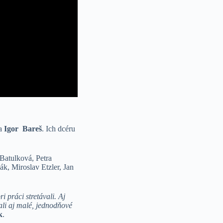
a
Igor Bareš
. Ich dcéru
Batulková, Petra
, Miroslav Etzler, Jan
i práci stretávali. Aj
jali aj malé, jednodňové
k
.