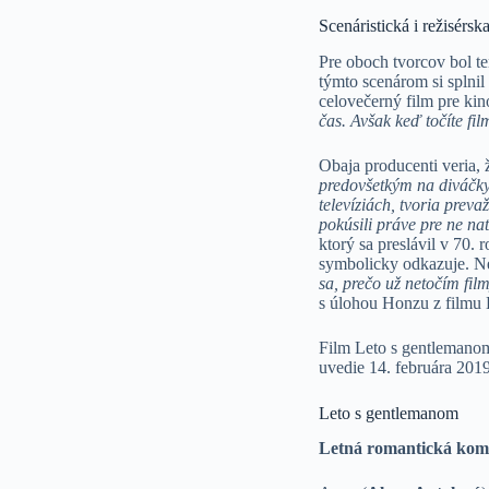
Scenáristická i režisérsk
Pre oboch tvorcov bol te
týmto scenárom si splnil 
celovečerný film pre kin
čas. Avšak keď točíte fi
Obaja producenti veria
predovšetkým na diváčky.
televíziách, tvoria preva
pokúsili práve pre ne na
ktorý sa preslávil v 70
symbolicky odkazuje. Ne
sa, prečo už netočím fil
s úlohou Honzu z filmu 
Film Leto s gentlemanom
uvedie 14. februára 20
Leto s gentlemanom
Letná romantická koméd