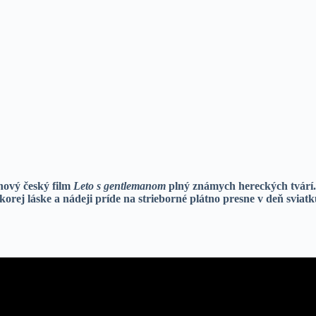
nový český film
Leto s gentlemanom
plný známych hereckých tvárí
korej láske a nádeji príde na strieborné plátno presne v deň sviatk