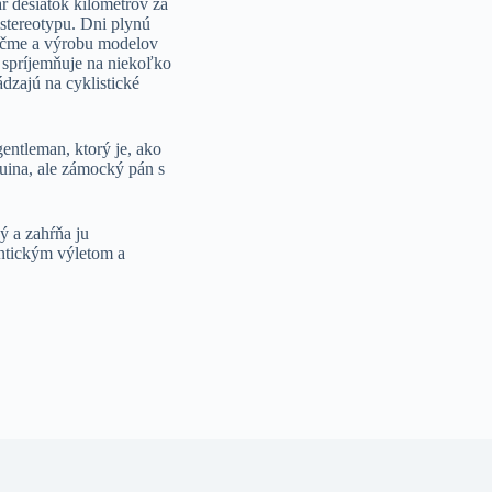
ár desiatok kilometrov za
 stereotypu. Dni plynú
krčme a výrobu modelov
to spríjemňuje na niekoľko
dzajú na cyklistické
gentleman, ktorý je, ako
uina, ale zámocký pán s
ý a zahŕňa ju
antickým výletom a