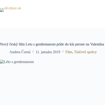
Skip
to
content
Nový český film Leto s gentlemanom príde do kín presne na Valentína
Andrea Čurná
11. januára 2019
Film
,
Tlačové správy