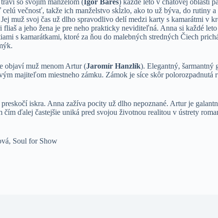
 trávi so svojím manželom (
Igor Bareš
) každé leto v chatovej oblasti p
 celú večnosť, takže ich manželstvo skĺzlo, ako to už býva, do rutiny a
 Jej muž svoj čas už dlho spravodlivo delí medzi karty s kamarátmi v 
i fliaš a jeho žena je pre neho prakticky neviditeľná. Anna si každé le
tiami s kamarátkami, ktoré za ňou do malebných stredných Čiech prichá
mýk.
ke objaví muž menom Artur (
Jaromír Hanzlík
). Elegantný, šarmantný 
ovým majiteľom miestneho zámku. Zámok je síce skôr polorozpadnutá r
reskočí iskra. Anna zažíva pocity už dlho nepoznané. Artur je galantn
čím ďalej častejšie uniká pred svojou životnou realitou v ústrety rom
vá, Soul for Show