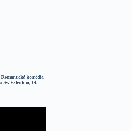
. R
omantická komédia
u Sv. Valentína, 14.