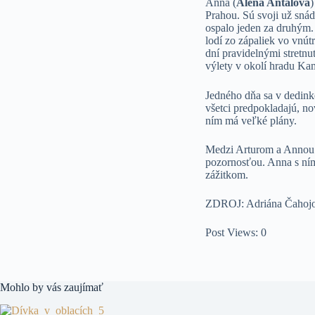
Anna (
Alena Antalová
)
Prahou. Sú svoji už snáď
ospalo jeden za druhým.
lodí zo zápaliek vo vnútr
dní pravidelnými stretnu
výlety v okolí hradu Ka
Jedného dňa sa v dedin
všetci predpokladajú, n
ním má veľké plány.
Medzi Arturom a Annou p
pozornosťou. Anna s ním 
zážitkom.
ZDROJ: Adriána Čahojo
Post Views:
0
Mohlo by vás zaujímať