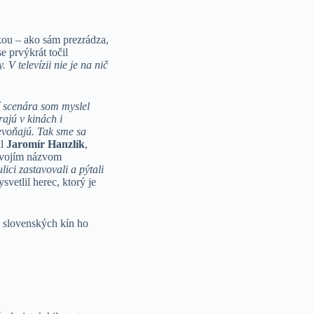
ckou – ako sám prezrádza,
e prvýkrát točil
 V televízii nie je na nič
í scenára som myslel
rajú v kinách i
nevoňajú. Tak sme sa
il
Jaromír Hanzlík
,
 svojím názvom
ici zastavovali a pýtali
svetlil herec, ktorý je
o slovenských kín ho