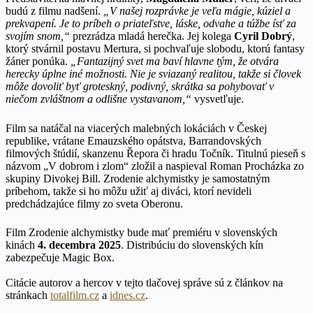
budú z filmu nadšení.
„V našej rozprávke je veľa mágie, kúziel a
prekvapení. Je to príbeh o priateľstve, láske, odvahe a túžbe ísť za
svojím snom,“
prezrádza mladá herečka. Jej kolega
Cyril Dobrý
,
ktorý stvárnil postavu Mertura, si pochvaľuje slobodu, ktorú fantasy
žáner ponúka.
„Fantazijný svet ma baví hlavne tým, že otvára
herecky úplne iné možnosti. Nie je sviazaný realitou, takže si človek
môže dovoliť byť groteskný, podivný, skrátka sa pohybovať v
niečom zvláštnom a odlišne vystavanom,“
vysvetľuje.
Film sa natáčal na viacerých malebných lokáciách v Českej
republike, vrátane Emauzského opátstva, Barrandovských
filmových štúdií, skanzenu Řepora či hradu Točník. Titulnú pieseň s
názvom „V dobrom i zlom“ zložil a naspieval Roman Procházka zo
skupiny Divokej Bill. Zrodenie alchymistky je samostatným
príbehom, takže si ho môžu užiť aj diváci, ktorí nevideli
predchádzajúce filmy zo sveta Oberonu.
Film Zrodenie alchymistky bude mať premiéru v slovenských
kinách
4. decembra 2025
. Distribúciu do slovenských kín
zabezpečuje Magic Box.
Citácie autorov a hercov v tejto tlačovej správe sú z článkov na
stránkach
totalfilm.cz
a
idnes.cz
.