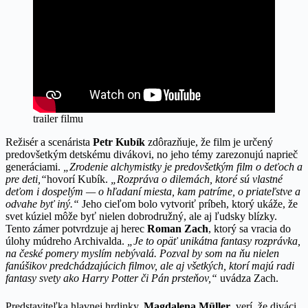
trailer filmu
Režisér a scenárista
Petr Kubík
zdôrazňuje, že film je určený
predovšetkým detskému divákovi, no jeho témy zarezonujú naprieč
generáciami.
„Zrodenie alchymistky je predovšetkým film o deťoch a
pre deti,“
hovorí Kubík.
„Rozpráva o dilemách, ktoré sú vlastné
deťom i dospelým — o hľadaní miesta, kam patríme, o priateľstve a
odvahe byť iný.“
Jeho cieľom bolo vytvoriť príbeh, ktorý ukáže, že
svet kúziel môže byť nielen dobrodružný, ale aj ľudsky blízky.
Tento zámer potvrdzuje aj herec
Roman Zach
, ktorý sa vracia do
úlohy múdreho Archivalda.
„Je to opäť unikátna fantasy rozprávka,
na české pomery myslím nebývalá. Pozval by som na ňu nielen
fanúšikov predchádzajúcich filmov, ale aj všetkých, ktorí majú radi
fantasy svety ako Harry Potter či Pán prsteňov,“
uvádza Zach.
Predstaviteľka hlavnej hrdinky,
Magdalena Müller
, verí, že diváci