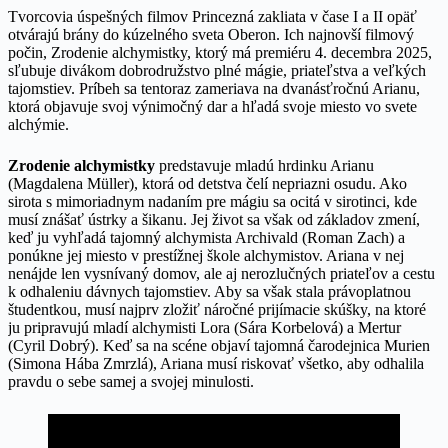
Tvorcovia úspešných filmov Princezná zakliata v čase I a II opäť
otvárajú brány do kúzelného sveta Oberon. Ich najnovší filmový
počin, Zrodenie alchymistky, ktorý má premiéru 4. decembra 2025,
sľubuje divákom dobrodružstvo plné mágie, priateľstva a veľkých
tajomstiev. Príbeh sa tentoraz zameriava na dvanásťročnú Arianu,
ktorá objavuje svoj výnimočný dar a hľadá svoje miesto vo svete
alchýmie.
Zrodenie alchymistky
predstavuje mladú hrdinku Arianu
(Magdalena Müller), ktorá od detstva čelí nepriazni osudu. Ako
sirota s mimoriadnym nadaním pre mágiu sa ocitá v sirotinci, kde
musí znášať ústrky a šikanu. Jej život sa však od základov zmení,
keď ju vyhľadá tajomný alchymista Archivald (Roman Zach) a
ponúkne jej miesto v prestížnej škole alchymistov. Ariana v nej
nenájde len vysnívaný domov, ale aj nerozlučných priateľov a cestu
k odhaleniu dávnych tajomstiev. Aby sa však stala právoplatnou
študentkou, musí najprv zložiť náročné prijímacie skúšky, na ktoré
ju pripravujú mladí alchymisti Lora (Sára Korbelová) a Mertur
(Cyril Dobrý). Keď sa na scéne objaví tajomná čarodejnica Murien
(Simona Hába Zmrzlá), Ariana musí riskovať všetko, aby odhalila
pravdu o sebe samej a svojej minulosti.