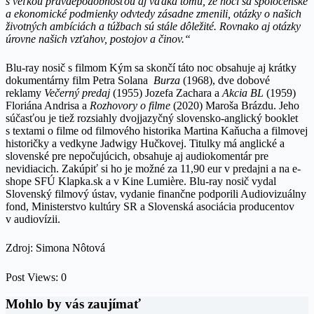
s veľkou pravdepodobnosťou aj vďaka tomu, že hoci sa spoločenské
a ekonomické podmienky odvtedy zásadne zmenili, otázky o našich
životných ambíciách a túžbach sú stále dôležité. Rovnako aj otázky
úrovne našich vzťahov, postojov a činov.“
Blu-ray nosič s filmom Kým sa skončí táto noc obsahuje aj krátky
dokumentárny film Petra Solana
Burza
(1968), dve dobové
reklamy
Večerný predaj
(1955) Jozefa Zachara a
Akcia BL
(1959)
Floriána Andrisa a
Rozhovory o filme
(2020) Maroša Brázdu. Jeho
súčasťou je tiež rozsiahly dvojjazyčný slovensko-anglický booklet
s textami o filme od filmového historika Martina Kaňucha a filmovej
historičky a vedkyne Jadwigy Hučkovej. Titulky má anglické a
slovenské pre nepočujúcich, obsahuje aj audiokomentár pre
nevidiacich. Zakúpiť si ho je možné za 11,90 eur v predajni a na e-
shope SFÚ Klapka.sk a v Kine Lumière. Blu-ray nosič vydal
Slovenský filmový ústav, vydanie finančne podporili Audiovizuálny
fond, Ministerstvo kultúry SR a Slovenská asociácia producentov
v audiovízii.
Zdroj: Simona Nôtová
Post Views:
0
Mohlo by vás zaujímať