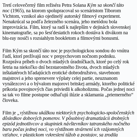
Tretí celovečerný film režiséra Petra Solana
Kým sa skončí táto
noc
(1965), na ktorom spolupracoval so scenáristom Tiborom
Vichtom, vznikol ako ojedinelý autorský filmový experiment.
Nenakrúcal sa podľa železného scenára, jeho metódou bola
improvizácia. Film, ktorý sa radí k najlepším v dejinách slovenskej
kinematografie, sa po šesťdesiatich rokoch dostáva k divákom na
blu-ray nosiči s rozsiahlym bookletom a filmovými bonusmi.
Film Kým sa skončí táto noc je psychologickou sondou do vnútra
ľudí, ktorí prežívajú noc v prepychovom nočnom podniku.
Rozpráva príbeh o dvoch mladých úradníčkach, ktoré po celý rok
šetria na niekoľko dní bezstarostného života, dvoch mladých
inštalatéroch hľadajúcich erotické dobrodružstvo, stavebnom
majstrovi a jeho sprenevere výplaty celej partie, neuznanom
vynálezcovi a o bývalom majorovi britskej armády, ktorého politické
príkoria povojnových čias priviedli k alkoholizmu. Počas jednej noci
sa tak vo filme postupne odhaľujú ilúzie a sklamania „priemerného“
človeka.
Film je
„výstižnou ukážkou niektorých psychologicko-spoločenských
dôsledkov dobových pomerov. V pôsobivej dramatizácii drobných
epizód jednotlivcov a skupiniek návštevníkov tatranského nočného
baru počas jednej noci, vo výstižnom stvárnení ich vzájomných
vzťahov, v plastickom vykreslení túžob a postojov, sa zrodila