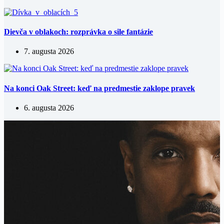
Dievča v oblakoch: rozprávka o sile fantázie
7. augusta 2026
Na konci Oak Street: keď na predmestie zaklope pravek
6. augusta 2026