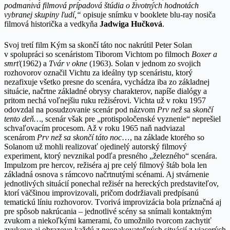
podmanivá filmová prípadová štúdia o životných hodnotách
vybranej skupiny ľudí,“
opisuje snímku v booklete blu-ray nosiča
filmová historička a vedkyňa
Jadwiga
Hučková
.
Svoj tretí film Kým sa skončí táto noc nakrútil Peter Solan
v spolupráci so scenáristom Tiborom Vichtom po filmoch
Boxer a
smrť
(1962) a
Tvár v okne
(1963). Solan v jednom zo svojich
rozhovorov označil Vichtu za ideálny typ scenáristu, ktorý
nezafixuje všetko presne do scenára, vychádza iba zo základnej
situácie, načrtne základné obrysy charakterov, napíše dialógy a
pritom nechá voľnejšiu ruku režisérovi. Vichta už v roku 1957
odovzdal na posudzovanie scenár pod názvom
Prv než s
a
skončí
tento deň…
, scenár však pre „protispoločenské vyznenie“ neprešiel
schvaľovacím procesom. Až v roku 1965 naň nadviazal
scenárom
Prv než sa skončí táto noc
…, na základe ktorého so
Solanom už mohli realizovať ojedinelý autorský filmový
experiment, ktorý nevznikal podľa presného „železného“ scenára.
Impulzom pre hercov, režiséra aj pre celý filmový štáb bola len
základná osnova s rámcovo načrtnutými scénami. Aj stvárnenie
jednotlivých situácií ponechal režisér na hereckých predstaviteľov,
ktorí väčšinou improvizovali, pričom dodržiavali predpísanú
tematickú líniu rozhovorov. Tvorivá improvizácia bola príznačná aj
pre spôsob nakrúcania – jednotlivé scény sa snímali kontaktným
zvukom a niekoľkými kamerami, čo umožnilo tvorcom zachytiť
zvukovo aj obrazovo každú z neopakovateľných situácií z viacerých