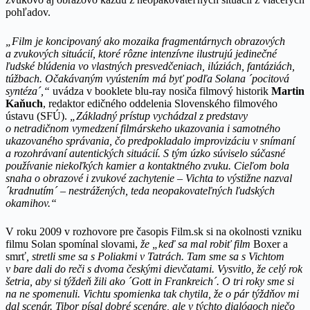
pohľadov.
„Film je koncipovaný ako mozaika fragmentárnych obrazových
a zvukových situácií, ktoré rôzne intenzívne ilustrujú jedinečné
ľudské blúdenia vo vlastných presvedčeniach, ilúziách, fantáziách,
túžbach. Očakávaným vyústením má byť podľa Solana ´pocitová
syntéza´,“
uvádza v booklete blu-ray nosiča filmový historik
Martin
Kaňuch
, redaktor edičného oddelenia Slovenského filmového
ústavu (SFÚ).
„Základný prístup vychádzal z predstavy
o netradičnom vymedzení filmárskeho ukazovania i samotného
ukazovaného správania, čo predpokladalo improvizáciu v snímaní
a rozohrávaní autentických situácií. S tým úzko súviselo súčasné
používanie niekoľkých kamier a kontaktného zvuku. Cieľom bola
snaha o obrazové i zvukové zachytenie – Vichta to výstižne nazval
´kradnutím´ – nestrážených, teda neopakovateľných ľudských
okamihov.“
V roku 2009 v rozhovore pre časopis Film.sk si na okolnosti vzniku
filmu Solan spomínal slovami,
že „keď sa mal robiť film
Boxer a
smrť
, stretli sme sa s Poliakmi v Tatrách. Tam sme sa s Vichtom
v bare dali do reči s dvoma českými dievčatami. Vysvitlo, že celý rok
šetria, aby si týždeň žili ako ´Gott in Frankreich´. O tri roky sme si
na ne spomenuli. Vichtu spomienka tak chytila, že o pár týždňov mi
dal scenár. Tibor písal dobré scenáre, ale v týchto dialógoch niečo