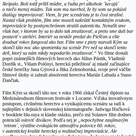
škrípalo. Boli totiž príliš múdre, a ľudia pri alkohole ´kecajú´
o niečo menej múdro. Tak som mu navrhol, že by som sa pokúsil
dialógy improvizovať. Viem, že pre scenáristu je to čosi strašné.
Nastal však problém, film sme museli nakrútiť kontaktným zvukom,
improvizácie by postsynchrónom stratili autenticitu. Nenašli sme
však bar, v ktorom by sa to dalo tak zrealizovať, a preto sme dali bar
postaviť v ateliéri. Interiér sa neskôr predal do Piešťan a ešte
dvadsať rokov fungoval ako bar. Film sme z piety nazvali Kým sa
skončí táto noc ako spomienku na scenár Prv než sa skončí tento
deň, ktorý sa nám nikdy nepodarilo zrealizovať.“
Vo filme dostali
popri známejších filmových hercoch ako Július Pántik, Vladimír
Durdík st., Viliam Polónyi, hereckú príležitosť aj mladé začínajúce
české herečky Jana Gýrová a Jitka Zelenohorská, svoje prvé väčšie
filmové úlohy si zahrali absolventi herectva Marián Labuda a Stano
Dančiak.
Film Kým sa skončí táto noc v roku 1966 získal Čestný diplom na
Medzinárodnom filmovom festivale v Locarne. Vďaka inovatívnym
postupom, civilnému herectvu a vynikajúcemu scenáru sa radí k
najlepším v dejinách slovenskej kinematografie. Jadwiga Hučková
v booklete blu-raya si kladie otázku, prečo má Solanov film dodnes
potenciál osloviť divákov. Podľa nej je
„nepochybne zaujímavým
´retrom´, výstižne evokujúcim atmosféru polovice 60. rokov,
v autentickej kvalite hereckej a realizačnej improvizácie. Ale