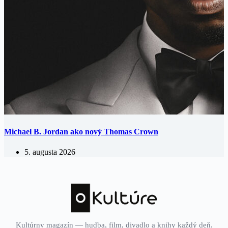
Michael B. Jordan ako nový Thomas Crown
5. augusta 2026
Kultúrny magazín — hudba, film, divadlo a knihy každý deň.