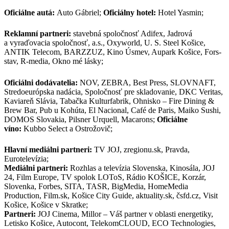
Oficiálne autá:
Auto Gábriel;
Oficiálny hotel:
Hotel Yasmin;
Reklamní partneri:
stavebná spoločnosť Adifex, Jadrová
a vyraďovacia spoločnosť, a.s., Oxyworld, U. S. Steel Košice,
ANTIK Telecom, BARZZUZ, Kino Úsmev, Aupark Košice, Fors-
stav, R-media, Okno mé lásky;
Oficiálni dodávatelia:
NOV, ZEBRA, Best Press, SLOVNAFT,
Stredoeurópska nadácia, Spoločnosť pre skladovanie, DKC Veritas,
Kaviareň Slávia, Tabačka Kulturfabrik, Ohnisko – Fire Dining &
Brew Bar, Pub u Kohúta, El Nacional, Café de Paris, Maiko Sushi,
DOMOS Slovakia, Pilsner Urquell, Macarons;
Oficiálne
víno:
Kubbo Select a Ostrožovič;
Hlavní mediálni partneri:
TV JOJ, zregionu.sk, Pravda,
Eurotelevízia;
Mediálni partneri:
Rozhlas a televízia Slovenska, Kinosála, JOJ
24, Film Europe, TV spolok LOToS, Rádio KOŠICE, Korzár,
Slovenka, Forbes, SITA, TASR, BigMedia, HomeMedia
Production, Film.sk, Košice City Guide, aktuality.sk, čsfd.cz, Visit
Košice, Košice v Skratke;
Partneri:
JOJ Cinema, Millor – Váš partner v oblasti energetiky,
Letisko Košice, Autocont, TelekomCLOUD, ECO Technologies,