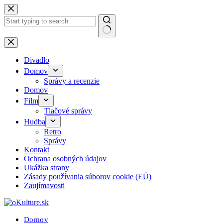
Skip
to
content
No
results
Divadlo
Domov
Správy a recenzie
Domov
Film
Tlačové správy
Hudba
Retro
Správy
Kontakt
Ochrana osobných údajov
Ukážka strany
Zásady používania súborov cookie (EÚ)
Zaujímavosti
Domov