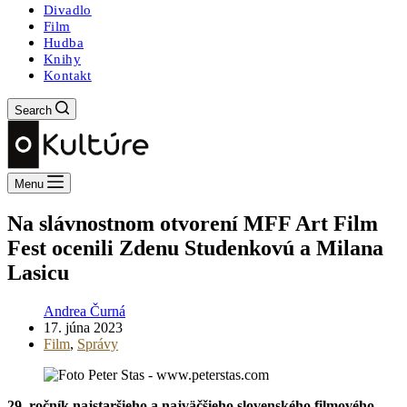
Divadlo
Film
Hudba
Knihy
Kontakt
Search
Menu
Na slávnostnom otvorení MFF Art Film
Fest ocenili Zdenu Studenkovú a Milana
Lasicu
Andrea Čurná
17. júna 2023
Film
,
Správy
29. ročník najstaršieho a najväčšieho slovenského filmového