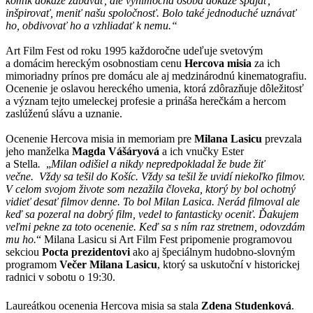
komik dokáže zabávať, ale výnimočná osoba dokáže spájať,
inšpirovať, meniť našu spoločnosť. Bolo také jednoduché uznávať
ho, obdivovať ho a vzhliadať k nemu.“
Art Film Fest od roku 1995 každoročne udeľuje svetovým
a domácim hereckým osobnostiam cenu
Hercova misia
za ich
mimoriadny prínos pre domácu ale aj medzinárodnú kinematografiu.
Ocenenie je oslavou hereckého umenia, ktorá zdôrazňuje dôležitosť
a význam tejto umeleckej profesie a prináša herečkám a hercom
zaslúženú slávu a uznanie.
Ocenenie Hercova misia in memoriam pre
Milana Lasicu
prevzala
jeho manželka
Magda Vášáryová
a ich vnučky Ester
a Stella
.
„
Milan odišiel a nikdy nepredpokladal že bude žiť
večne. Vždy sa tešil do Košíc. Vždy sa tešil že uvidí niekoľko filmov.
V celom svojom živote som nezažila človeka, ktorý by bol ochotný
vidieť desať filmov denne. To bol Milan Lasica. Nerád filmoval ale
keď sa pozeral na dobrý film, vedel to fantasticky oceniť. Ďakujem
veľmi pekne za toto ocenenie. Keď sa s ním raz stretnem, odovzdám
mu ho.
“ Milana Lasicu si Art Film Fest pripomenie programovou
sekciou
Pocta prezidentovi
ako aj špeciálnym hudobno-slovným
programom
Večer Milana Lasicu
, ktorý sa uskutoční v historickej
radnici v sobotu o 19:30.
Laureátkou ocenenia Hercova misia sa stala
Zdena Studenková
.