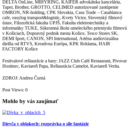
DELTA OnLine, MIHYRING, KAIFER advokátska kancelária,
Taper, Brother, GROTTO, CELIMED autorizované zastúpenie
OMRON, NR-holding, CPK Slovakia, Casa Trade – Casablanca
cafe, easylog transport&logistic, Kvety Victor, Slovenský filmový
ústav, Filozofická fakulta UPJŠ, Fakulta elektrotechniky a
informatiky TUKE, Súkromná
škola
umeleckého priemyslu filmová
v Košiciach, Dopravný podnik mesta Košice, Tesco Stores SK,
DEMI šport, CANON, SPI International, Arténa
audiovizuálna
dielňa od RTVS, Kreatívna Európa, KPK Reklama, HAIR
FACTORY Košice
Festivalové reštaurácie a bary: JAZZ Club Café Restaurant, Pivovar
Hostinec, Kaviareň Papa, Reštaurácia Camelot, Kaviareň Verita.
ZDROJ: Andrea Čurná
Post Views:
0
Mohlo by vás zaujímať
Dievča v oblakoch: rozprávka o sile fantázie