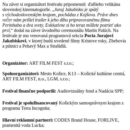
Na záver si organizátori festivalu pripomenuli ďalšieho velikána
slovenskej kinematografie. „
Juraj Jakubisko je spätý
s východoslovenským krajom, pochádza z Kojšova. Práve dnes
večer nám prišiel trailer k jeho dlho pripravovanému filmu
Perinbaba a dva svety. Exkluzívne si ho teraz môžete pozrieť ako
prví
,“ dodal na záver úvodného ceremoniálu Martin Palúch. Na
festivale je mu venovaná programová sekcia
Pocta Jurajovi
Jakubiskovi
, v ktorej budú uvedené filmy Kristove roky, Zbehovia
a pútnici a Pehavý Max a Strašidlá.
Organizátor:
ART FILM FEST s.r.o.;
Spoluorganizátori:
Mesto Košice, K13 – Košické kultúrne centrá,
ART FILM FEST, n.o., LGM, s.r.o.;
Festival finančne podporili:
Audiovizuálny fond a Nadácia SPP;
Festival je spolufinancovaný
Košickým samosprávnym krajom z
programu Terra Incognita;
Hlavní reklamní partneri:
CODES Brand House, FORLIVE,
pramenitá voda Lucka;