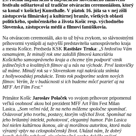
festivalu odštartoval už tradične otváracím ceremoniálom, ktorý
sa konal v košickej Kunsthalle. V piatok 16. júla sa v nej zišli
zástupcovia filmárskej a kultúrnej branže, všetkých oblastí
politického, spoločenského a života Košíc resp. východného
Slovenska, zástupcovia médií a filmoví fanúšikovia.
Na otváracom ceremoniáli, ako to už býva zvykom, so slávnostnými
príhovormi vystúpili aj najvyšší predstavitelia samosprávneho kraja
a mesta Košice. Predseda KSK
Rastislav Trnka
: „
S hrdosťou Vám
oznamujem, že minulý rok sme založili filmovú kanceláriu
Košického samosprávneho kraja a chceme tým podporiť vznik
jedinečných a kvalitných filmov aj u nás na východe. Prvé lastovičky
už máme. Minulý rok sa v Slovenskom raji nakrúcala snímka
z hollywoodskej produkcie. Tento rok podporíme sedem nových
filmov. Verím, že v budúcnosti si ich budeme môcť pozrieť aj na
MFF Art Film Fest.
“
Primátor Košíc
Jaroslav Polaček
vo svojom príhovore pripomenul
veľkú osobnosť akou bol prezident MFF Art Film Fest Milan
Lasica. „
Som veľmi rád, že na neho môžeme spoločne spomínať.
Oslavovať jeho tvorbu, postavy, ktorým vdýchol život. Spomínať na
jeho brilantný intelekt, pohotovosť, elegantný humor. Pán Lasica
bol nielen kultúrnou ikonou, ale aj morálnou autoritou, ktorá mala
výrazný vplyv na celospoločenský život. Ukázal nám, že dobrý