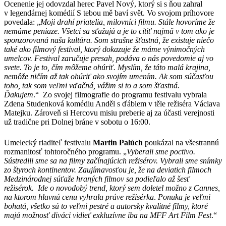
Ocenenie jej odovzdal herec Pavel Nový, ktorý si s ňou zahral
v legendárnej komédií S tebou mě baví svět. Vo svojom príhovore
povedala: „
Moji drahí priatelia, milovníci filmu. Stále hovoríme že
nemáme peniaze. Všetci sa sťažujú a je to cítiť najmä v tom ako je
sponzorovaná naša kultúra. Som strašne šťastná, že existuje niečo
také ako filmový festival, ktorý dokazuje že máme výnimočných
umelcov. Festival zaručuje presah, podáva o nás povedomie aj vo
svete. To je to, čím môžeme ohúriť. Myslím, že táto malá krajina,
nemôže ničím až tak ohúriť ako svojím umením. Ak som súčasťou
toho, tak som veľmi vďačná, vážim si to a som šťastná.
Ďakujem
.“ Zo svojej filmografie do programu festivalu vybrala
Zdena Studenková komédiu Anděl s ďáblem v těle režiséra Václava
Matejku. Zároveň si Hercovu misiu preberie aj za účasti verejnosti
už tradične pri Dolnej bráne v sobotu o 16:00.
Umelecký riaditeľ festivalu
Martin Palúch
poukázal na všestrannú
rozmanitosť tohtoročného programu. „
Vyberali sme poctivo.
Sústredili sme sa na filmy začínajúcich režisérov. Vybrali sme snímky
zo štyroch kontinentov. Zaujímavosťou je, že na deviatich filmoch
Medzinárodnej súťaže hraných filmov sa podieľalo až šesť
režisérok. Ide o novodobý trend, ktorý sem doletel možno z Cannes,
na ktorom hlavnú cenu vyhrala práve režisérka
.
Ponuka je veľmi
bohatá, všetko sú to veľmi pestré a autorsky kvalitné filmy, ktoré
majú možnosť diváci vidieť exkluzívne iba na MFF Art Film Fest
.“