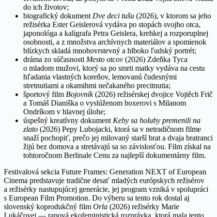
do ich životov;
biografický dokument
Dve deci tušu
(2026), v ktorom sa jeho
režisérka Ester Geislerová vydáva po stopách svojho otca,
japonológa a kaligrafa Petra Geislera, krehkej a rozporuplnej
osobnosti, a z množstva archívnych materiálov a spomienok
blízkych skladá mnohovrstevný a hlboko ľudský portrét;
dráma zo súčasnosti
Mesto otcov
(2026) Zdeňka Tyca
o mladom mužovi, ktorý sa po smrti matky vydáva na cestu
hľadania vlastných koreňov, lemovanú čudesnými
stretnutiami a okamihmi nečakaného precitnutia;
športový film
Bojovník
(2026) režisérskej dvojice Vojtěch Frič
a Tomáš Dianiška o vyslúženom boxerovi s Milanom
Ondríkom v hlavnej úlohe;
úspešný kreatívny dokument
Keby sa holuby premenili na
zlato
(2026) Pepy Lubojacki, ktorá sa v netradičnom filme
snaží pochopiť, prečo jej milovaný starší brat a dvaja bratranci
žijú bez domova a stretávajú sa so závislosťou. Film získal na
tohtoročnom Berlinale Cenu za najlepší dokumentárny film.
Festivalová sekcia Future Frames: Generation NEXT of European
Cinema predstavuje tradične desať mladých európskych režisérov
a režisérky nastupujúcej generácie, jej program vzniká v spolupráci
s European Film Promotion. Do výberu sa tento rok dostal aj
slovenský koprodukčný film
Orla
(2026) režisérky Marie
Lukáčovej — rapová ekofeministická rozprávka, ktorá mala tento