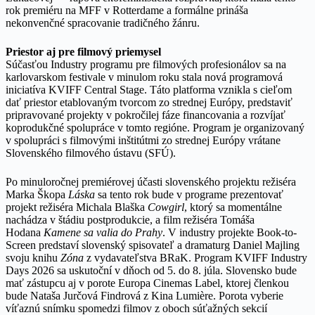
rok premiéru na MFF v Rotterdame a formálne prináša
nekonvenčné spracovanie tradičného žánru.
Priestor aj pre filmový priemysel
Súčasťou Industry programu pre filmových profesionálov sa na
karlovarskom festivale v minulom roku stala nová programová
iniciatíva KVIFF Central Stage. Táto platforma vznikla s cieľom
dať priestor etablovaným tvorcom zo strednej Európy, predstaviť
pripravované projekty v pokročilej fáze financovania a rozvíjať
koprodukčné spolupráce v tomto regióne. Program je organizovaný
v spolupráci s filmovými inštitútmi zo strednej Európy vrátane
Slovenského filmového ústavu (SFÚ).
Po minuloročnej premiérovej účasti slovenského projektu režiséra
Marka Škopa
Láska
sa tento rok bude v programe prezentovať
projekt režiséra Michala Blaška
Cowgirl
, ktorý sa momentálne
nachádza v štádiu postprodukcie, a film režiséra Tomáša
Hodana
Kamene sa valia do Prahy
. V industry projekte Book-to-
Screen predstaví slovenský spisovateľ a dramaturg Daniel Majling
svoju knihu
Zóna
z vydavateľstva BRaK. Program KVIFF Industry
Days 2026 sa uskutoční v dňoch od 5. do 8. júla. Slovensko bude
mať zástupcu aj v porote Europa Cinemas Label, ktorej členkou
bude Nataša Jurčová Findrová z Kina Lumière. Porota vyberie
víťaznú snímku spomedzi filmov z oboch súťažných sekcií