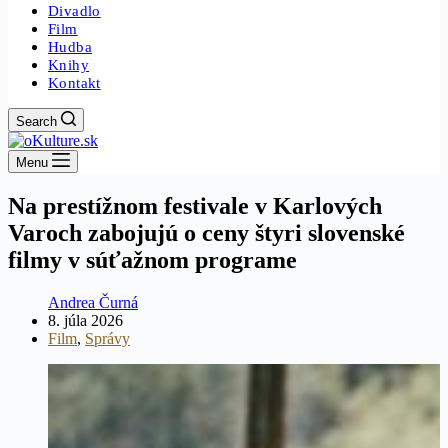
Divadlo
Film
Hudba
Knihy
Kontakt
Search
Menu
Na prestížnom festivale v Karlových
Varoch zabojujú o ceny štyri slovenské
filmy v súťažnom programe
Andrea Čurná
8. júla 2026
Film
,
Správy