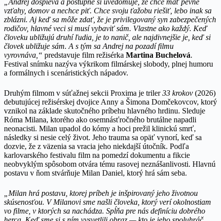
„Andrej dospieva a postupne si uvedomuje, že chce mať pevné
vzťahy, domov a nechce piť. Chce svoju ťažobu riešiť, lebo inak sa
zblázni. Aj keď sa môže zdať, že je privilegovaný syn zabezpečených
rodičov, hlavné veci si musí vybaviť sám. Vlastne ako každý. Keď
človeku ubližujú druhí ľudia, je to nanič, ale najdivnejšie je, keď si
človek ubližuje sám. A s tým sa Andrej na pozadí filmu
vyrovnáva,“
predstavuje film režisérka
Martina Buchelová
.
Festival snímku nazýva výkrikom filmárskej slobody, plnej humoru
a formálnych i scenáristických nápadov.
Druhým filmom v súťažnej sekcii Proxima je triler
33 krokov
(2026)
debutujúcej režisérskej dvojice Anny a Šimona Domčekovcov, ktorý
vznikol na základe skutočného príbehu hlavného hrdinu. Sleduje
Róma Milana, ktorého ako osemnásťročného brutálne napadli
neonacisti. Milan upadol do kómy a hoci prežil klinickú smrť,
následky si nesie celý život. Jeho trauma sa opäť vynorí, keď sa
dozvie, že z väzenia sa vracia jeho niekdajší útočník. Podľa
karlovarského festivalu film na pomedzí dokumentu a fikcie
neobvyklým spôsobom otvára tému rasovej neznášanlivosti. Hlavnú
postavu v ňom stvárňuje Milan Daniel, ktorý hrá sám seba.
„Milan hrá postavu, ktorej príbeh je inšpirovaný jeho životnou
skúsenosťou. V Milanovi sme našli človeka, ktorý verí okolnostiam
vo filme, v ktorých sa nachádza. Spĺňa pre nás definíciu dobrého
herca. Keď sme si s ním vysvetlili obraz — kto je jeho spoluhráč