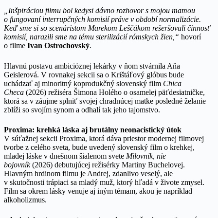
„Inšpiráciou filmu bol kedysi dávno rozhovor s mojou mamou
o fungovaní interrupčných komisií práve v období normalizácie.
Keď sme si so scenáristom Marekom Leščákom rešeršovali činnosť
komisií, narazili sme na tému sterilizácií rómskych žien,“
hovorí
o filme
Ivan Ostrochovský
.
Hlavnú postavu ambicióznej lekárky v ňom stvárnila Aňa
Geislerová. V rovnakej sekcii sa o Krištáľový glóbus bude
uchádzať aj minoritný koprodukčný slovenský film
Chica
Checa
(2026) režiséra Šimona Holého o osamelej päťdesiatničke,
ktorá sa v záujme splniť svojej chradnúcej matke posledné želanie
zblíži so svojím synom a odhalí tak jeho tajomstvo.
Proxima: krehká láska aj brutálny neonacistický útok
V súťažnej sekcii Proxima, ktorá dáva priestor modernej filmovej
tvorbe z celého sveta, bude uvedený slovenský film o krehkej,
mladej láske v dnešnom šialenom svete
Milovník, nie
bojovník
(2026) debutujúcej režisérky Martiny Buchelovej.
Hlavným hrdinom filmu je Andrej, zdanlivo veselý, ale
v skutočnosti trápiaci sa mladý muž, ktorý hľadá v živote zmysel.
Film sa okrem lásky venuje aj iným témam, akou je napríklad
alkoholizmus.