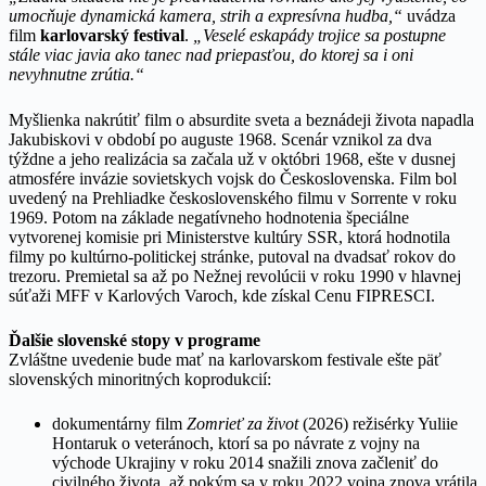
umocňuje dynamická kamera, strih a expresívna hudba,“
uvádza
film
karlovarský festival
.
„Veselé eskapády trojice sa postupne
stále viac javia ako tanec nad priepasťou, do ktorej sa i oni
nevyhnutne zrútia.“
Myšlienka nakrútiť film o absurdite sveta a beznádeji života napadla
Jakubiskovi v období po auguste 1968. Scenár vznikol za dva
týždne a jeho realizácia sa začala už v októbri 1968, ešte v dusnej
atmosfére invázie sovietskych vojsk do Československa. Film bol
uvedený na Prehliadke československého filmu v Sorrente v roku
1969. Potom na základe negatívneho hodnotenia špeciálne
vytvorenej komisie pri Ministerstve kultúry SSR, ktorá hodnotila
filmy po kultúrno-politickej stránke, putoval na dvadsať rokov do
trezoru. Premietal sa až po Nežnej revolúcii v roku 1990 v hlavnej
súťaži MFF v Karlových Varoch, kde získal Cenu FIPRESCI.
Ďalšie slovenské stopy v programe
Zvláštne uvedenie bude mať na karlovarskom festivale ešte päť
slovenských minoritných koprodukcií:
dokumentárny film
Zomrieť za život
(2026) režisérky Yuliie
Hontaruk o veteránoch, ktorí sa po návrate z vojny na
východe Ukrajiny v roku 2014 snažili znova začleniť do
civilného života, až pokým sa v roku 2022 vojna znova vrátila