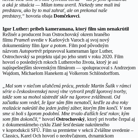
a aká je situácia — Milan tomu uveril. Niekedy sme mali inú
predstavu, ako by to mal zahrať, ale on prekonal naše
predstavy,“
hovoria obaja
Domčekovci
.
Igor Luther: príbeh kameramana, ktorý film sám nenakrútil
Režisér a producent Ivan Ostrochovský okrem hraného
filmu
Prameň
uvedie v Karlových Varoch aj svoj nový
dokumentárny film
Igor a potom
. Film pod pôvodným
názvom
Autoportrét
pripravoval kameraman Igor Luther,
Ostrochovský sa projektu ujal po jeho smrti v roku 2020. Film
hovorí o posledných rokoch Lutherovho života, ktorý je asi
najúspešnejším slovenským filmárom — spolupracoval s Andrzejom
Wajdom, Michaelom Hanekem aj Volkerom Schlöndorffom.
„Mal som v niečom uľahčenú prácu, pretože Martin Šulík v rámci
série o československej novej vlne vytvoril profil Igorovej tvorby,
takže som sa mohol sústrediť skôr na Igorove zvláštnosti. Od
začiatku som vedel, že Igor sám film nenatočí, keďže za dva roky
realizácie nakrútil iba jeden jediný záber, ktorým film končí. V tom
sme si boli s Igorom podobní. Mne trvalo ďalších šesť rokov, kým
som film dokončil,“
hovorí
Ostrochovský
, ktorý pri tvorbe čerpal aj
z dokumentárneho cyklu Zlaté šesťdesiate nakrúteného
v koprodukcii SFÚ. Film sa premietne v sekcii Zvláštne uvedenie –
Classics, Karel Och hovorí o neobyčajnom, dynamickom