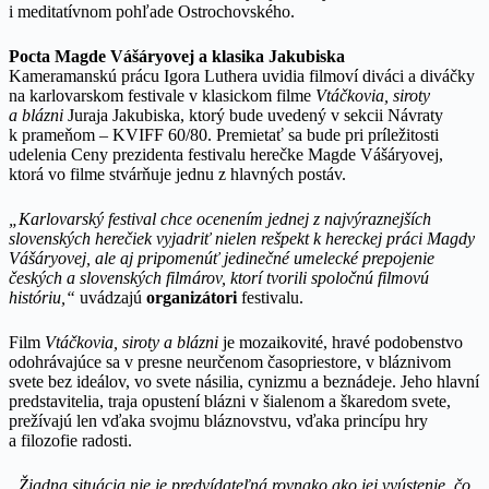
i meditatívnom pohľade Ostrochovského.
Pocta Magde Vášáryovej a klasika Jakubiska
Kameramanskú prácu Igora Luthera uvidia filmoví diváci a diváčky
na karlovarskom festivale v klasickom filme
Vtáčkovia, siroty
a blázni
Juraja Jakubiska, ktorý bude uvedený v sekcii Návraty
k prameňom – KVIFF 60/80. Premietať sa bude pri príležitosti
udelenia Ceny prezidenta festivalu herečke Magde Vášáryovej,
ktorá vo filme stvárňuje jednu z hlavných postáv.
„Karlovarský festival chce ocenením jednej z najvýraznejších
slovenských herečiek vyjadriť nielen rešpekt k hereckej práci Magdy
Vášáryovej, ale aj pripomenúť jedinečné umelecké prepojenie
českých a slovenských filmárov, ktorí tvorili spoločnú filmovú
históriu,“
uvádzajú
organizátori
festivalu.
Film
Vtáčkovia, siroty a blázni
je mozaikovité, hravé podobenstvo
odohrávajúce sa v presne neurčenom časopriestore, v bláznivom
svete bez ideálov, vo svete násilia, cynizmu a beznádeje. Jeho hlavní
predstavitelia, traja opustení blázni v šialenom a škaredom svete,
prežívajú len vďaka svojmu bláznovstvu, vďaka princípu hry
a filozofie radosti.
„Žiadna situácia nie je predvídateľná rovnako ako jej vyústenie, čo