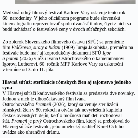
Medzinárodný filmový festival Karlove Vary oslavuje tento rok
60. narodeniny. V jeho oficiálnom programe bude slovenskú
kinematografiu reprezentovať spolu dvanásť titulov, štyri z nich sa
budú uchádzať o festivalové ceny v dvoch súťažných sekciách.
Zo zbierok Slovenského filmového ústavu (SFÚ) sa premietne
film
Vtáčkovia, siroty a blázni
(1969) Juraja Jakubiska, premiéru na
festivale bude mať aj koprodukčný dokument SFÚ
Igor
a potom
(2026) v réžii Ivana Ostrochovského o kameramanovi
Igorovi Lutherovi. 60. ročník MFF Karlove Vary sa uskutoční
v termíne od 3. do 11. júla.
Hlavná súťaž: sterilizácie rómskych žien aj tajomstvo jedného
syna
V Hlavnej súťaži karlovarského festivalu sa predstavia dve novinky.
Jednou z nich je dlhoočakávaný film Ivana
Ostrochovského
Prameň
(2026), ktorý sa venuje sterilizácii
rómskych žien v 80. rokoch a otvára tak nevyriešenú kapitolu
československých dejín, keď o možnosti mať deti rozhodoval
štát.
Prameň
je prvý Ostrochovského film, ktorý sa prebojoval do
Hlavnej súťaže festivalu, jeho umelecký riaditeľ Karel Och ho
uvádza ako uhrančivú drámu.