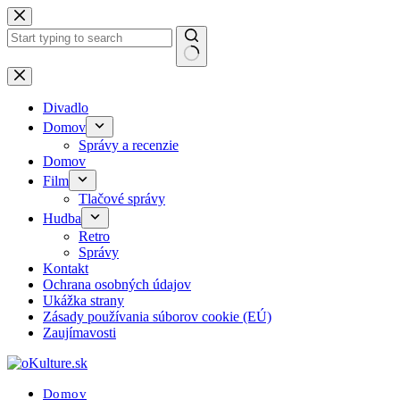
Skip
to
content
No
results
Divadlo
Domov
Správy a recenzie
Domov
Film
Tlačové správy
Hudba
Retro
Správy
Kontakt
Ochrana osobných údajov
Ukážka strany
Zásady používania súborov cookie (EÚ)
Zaujímavosti
Domov