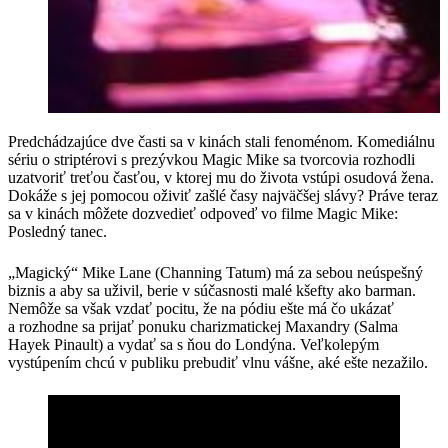
Predchádzajúce dve časti sa v kinách stali fenoménom. Komediálnu
sériu o striptérovi s prezývkou Magic Mike sa tvorcovia rozhodli
uzatvoriť treťou časťou, v ktorej mu do života vstúpi osudová žena.
Dokáže s jej pomocou oživiť zašlé časy najväčšej slávy? Práve teraz
sa v kinách môžete dozvedieť odpoveď vo filme Magic Mike:
Posledný tanec.
„Magický“ Mike Lane (Channing Tatum) má za sebou neúspešný
biznis a aby sa uživil, berie v súčasnosti malé kšefty ako barman.
Nemôže sa však vzdať pocitu, že na pódiu ešte má čo ukázať
a rozhodne sa prijať ponuku charizmatickej Maxandry (Salma
Hayek Pinault) a vydať sa s ňou do Londýna. Veľkolepým
vystúpením chcú v publiku prebudiť vlnu vášne, aké ešte nezažilo.