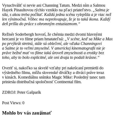
Vynachváliť si nevie ani Channing Tatum. Medzi ním a Salmou
Hayek Pinaultovou rýchlo vzniklo na pľaci priateľstvo.
„Salma je
sila, s akou treba počítať. Každú jednu scénu vylepšila a je viac než
len výnimočná. Vôbec ma neprekvapuje, že je to taká ikona. Každý
deň prišla do práce s ohromným entuziazmom.“
Režisér Soderbergh hovorí, že chémia medzi dvomi hlavnými
hercami je vo filme priam hmatateľná:
„V scéne, keď sa Mike a Max
po prvýkrát stretnú, stále sú oblečení, ale vďaka Channingovi
a Salme je to veľmi zmyselné. V americkej kinematografii nie je
práve bežné mať vo filme takú úroveň zmyselnosti a erotiky bez
toho, aby to bolo explicitné, ale oni dvaja to podali krásne.“
Overiť si, nakoľko sa skvelé vzťahy pri nakrúcaní premietli do
výsledného filmu, môžu slovenské diváčky a diváci práve teraz
v kinách. Komediálnu snímku Magic Mike: Posledný tanec tam
priniesla distribučná spoločnosť Continental film.
ZDROJ: Peter Gašparík
Post Views:
0
Mohlo by vás zaujímať