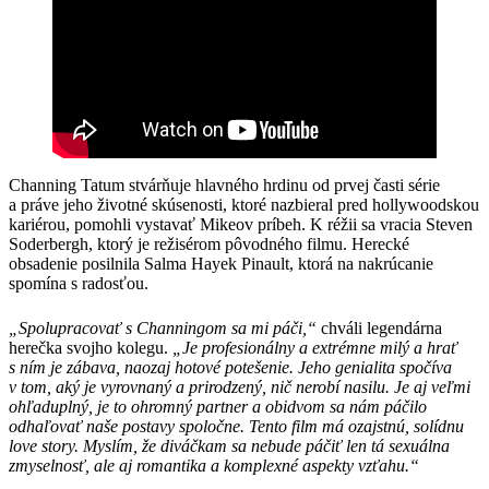
Channing Tatum stvárňuje hlavného hrdinu od prvej časti série
a práve jeho životné skúsenosti, ktoré nazbieral pred hollywoodskou
kariérou, pomohli vystavať Mikeov príbeh. K réžii sa vracia Steven
Soderbergh, ktorý je režisérom pôvodného filmu. Herecké
obsadenie posilnila Salma Hayek Pinault, ktorá na nakrúcanie
spomína s radosťou.
„Spolupracovať s Channingom sa mi páči,“
chváli legendárna
herečka svojho kolegu.
„Je profesionálny a extrémne milý a hrať
s ním je zábava, naozaj hotové potešenie. Jeho genialita spočíva
v tom, aký je vyrovnaný a prirodzený, nič nerobí nasilu. Je aj veľmi
ohľaduplný, je to ohromný partner a obidvom sa nám páčilo
odhaľovať naše postavy spoločne. Tento film má ozajstnú, solídnu
love story. Myslím, že diváčkam sa nebude páčiť len tá sexuálna
zmyselnosť, ale aj romantika a komplexné aspekty vzťahu.“