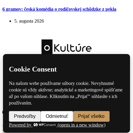
6 gramov: česká komédia o rodičovskej schôdzke z pekla
5. augusta 2026
Kultúrny magazín — hudba, film, divadlo a knihy každý deň.
Domov
Divadlo
Film
Hudba
Knihy
Kontakt
© 2026 oKulture.sk — Všetky práva vyhradené ·
Ochrana osobných
údajov
·
Zásady cookies