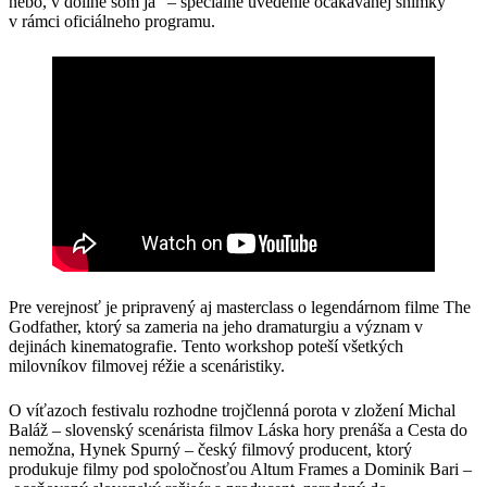
nebo, v doline som ja“ – špeciálne uvedenie očakávanej snímky
v rámci oficiálneho programu.
Pre verejnosť je pripravený aj masterclass o legendárnom filme The
Godfather, ktorý sa zameria na jeho dramaturgiu a význam v
dejinách kinematografie. Tento workshop poteší všetkých
milovníkov filmovej réžie a scenáristiky.
O víťazoch festivalu rozhodne trojčlenná porota v zložení Michal
Baláž – slovenský scenárista filmov Láska hory prenáša a Cesta do
nemožna, Hynek Spurný – český filmový producent, ktorý
produkuje filmy pod spoločnosťou Altum Frames a Dominik Bari –