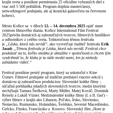
krajín sveta a ponúkne premietania 25 oficiálne vybraných diel z
viac než 5 500 prihlášok. Program doplnia masterclassy,
networkingové podujatia, ale aj ikonická galavečera na červenom
koberci.
Mesto Košice sa v dňoch
12. – 14. decembra 2025
opäť stane
centrom filmového diania. Košice International Film Festival
2025privíta domácich aj zahraničných tvorcov, filmových fanúšikov
a odborníkov z celého sveta. Tohtoročnou témou festivalu
je
„Láska, ktorá nás nevidí“
, ako vysvetľuje riaditeľ festivalu
Erik
Jasaň
:
„Témou festivalu je Láska, ktorá nás nevidí. Festival chce
poukázať na to, koľko smútku je aktuálne v spoločnosti a chcem tým
vyzdvihnúť to, že láska je tu stále medzi nami, len ju niekedy
zabúdame vidieť.“
Festival ponúkne pestrý program, ktorý sa uskutoční v Kine
Úsmev. Filmové podujatie už tradične predstaví viacero sekcií s
domácou aj zahraničnou produkciou: Slovenské krátke filmy –
súťažná prehliadka mladých slovenských tvorcov, medzi ktorými
nechýbajú Tamara Štofková, Marty Müller, Matej Kováč, Dominik
Reiselz a Lukáš Vízner. Medzinárodné krátke filmy (I. a II. časť) –
výber filmov z krajín ako Libanon, Poľsko, Írsko, Slovinsko,
Nemecko, Rumunsko, Holandsko, Švédsko, Severné Macedónsko,
Grécko, Fínsko, Francúzsko a Kosovo. Slovenský film „Hore je