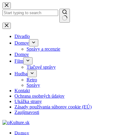
Skip
to
content
No
results
Divadlo
Domov
Správy a recenzie
Domov
Film
Tlačové správy
Hudba
Retro
Správy
Kontakt
Ochrana osobných údajov
Ukážka strany
Zásady používania súborov cookie (EÚ)
Zaujímavosti
Domov