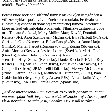
oceňovaný slovenský režisér a producent, zaradený do
rebríčka
Forbes 30 pod 30
.
Porota bude hodnotiť súťažné filmy v niekoľkých kategóriách a
víťazov vyhlási počas záverečného ceremoniálu. Festivalu sa
zúčastnia aj osobnosti domácej i zahraničnej filmovej produkcie,
ktoré na festivale zabojujú o ocenenia. Filmárske zastúpenie bude
mať Tamara Štofková, Marty Müller, Matej Kováč, Dominik
Reiselz (SR), Áron Szentpéteri (Maďarsko), Ewa Narbutt (Poľsko),
Christoph Otto (Nemecko), Bahar Pars (Švédsko), Jarno Harju
(Fínsko), Marian Farcut (Rumunsko), Ciril Zupan (Slovinsko),
Anita Morina (Kosovo), Jessica Laurén (Švédsko), Maria Tsioli
(Grécko), Ruben Bühring (Nemecko). Nebudú chýbať ani
scénaristi: Hugo Sousa (Nemecko), Daniel Riccio (UK), Le’Roy
Kester (USA), Sue Faulkner (Írsko), Edit Jakab (Maďarsko), Hal
Campbell (Srbsko), JP Morselli (Taliansko), Mervyn McCracken
(Írsko), Darren Rae (UK), Matthew R. Humphrey (USA), Ivan
Goldschmidt (Belgicko), Kay Arwen (UK), Nina Jakulin Vavpotič
(Slovinsko), Jose Luis García Ponce (Španielsko).
„Košice International Film Festival 2025 opäť potvrdzuje, že film
má moc spájať ľudí, inšpirovať a otvárať srdcia – aj v časoch, keď
lásku nevidíme, no stále je tu,”
dodáva Erik Jasaň na záver.