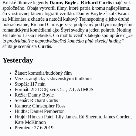
Britské filmové legendy
Danny Boyle
a
Richard Curtis
majú veľa
spoločného. Obaja vytvorili filmy, ktoré patria k tomu najlepšiemu,
čo v ostrovnej kinematografii vzniklo. Danny Boyle získal Oscara
za Milionára z chatrče a natočil kultový Trainspotting a jeho druhé
pokračovanie, Richard Curtis je zasa podpísaný pod tými najlepšími
romantickými komédiami ako Štyri svadby a jeden pohreb, Notting
Hill alebo Láska nebeská. Čo mohlo vzísť z takejto spolupráce?
„Je
to predvídateľne nepredvídateľná komédia plná skvelej hudby,“
sľubuje scenárista
Curtis
.
Yesterday
Žáner: komédia/hudobný film
Verzia: anglicky s slovenskými titulkami
Stopáž: 117 min
Formát: 2D DCP, zvuk 5.1, 7.1, ATMOS
Réžia: Danny Boyle
Scenár: Richard Curtis
Kamera: Christopher Ross
Hudba: Daniel Pemberton
Hrajú: Himesh Patel, Lily James, Ed Sheeran, James Corden,
Kate McKinnon
Premiéra: 27.6.2019