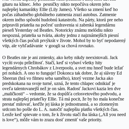
gitaru na klinec. Jeho pesničky nikto nepočúva okrem jeho
najlepšej kamarátky Ellie (Lily James). Všetko sa zmení keď ho
počas záhadného globálneho zatmenia zrazí autobus. Zatmenie
okrem iného spôsobí hudobnú katastrofu. Na párty, ktorú pre neho
pripravili priatelia na počesť uzdravenia si zabrnká legendárnu
pieseň Yesterday od Beatles. Notoricky známu melódiu nikto
nespozná, priatelia sa tvária, akoby jednu z najznámejších piesní
všetkých čias počuli prvýkrát v živote. Mohol by to byť nepodarený
vtip, ale vyhľadávanie v googli sa chová rovnako.
O Beatles nie je ani zmienky, ako keby nikdy neexistovali. Jack
vycíti svoju príležitosť. Stačí, keď si vybaví všetky hity
legendárnych Chrobákov z Liverpoolu, a svet mu hneď bude ležať
pri nohách. A ono to funguje! Dokonca tak dobre, že aj slávny Ed
Sheeran (hrá vo filmeu seba samého), ktorý vezme Jacka ako
predskokana na svoje turné, uzná, že tento chlapec odnikiaľ je
oveľa talentovanejší než je on sám. Radosť Jackovi kazia len dve
„maličkosti“ – vedomie, že sa dopúšťa celosvetového podvodu, a
strata najlepšej priateľky Ellie. Tá má pocit, že by ho mala konečne
prestať milovať, keďže jej láska je jednostranná, a so zlomeným
srdcom ho pošle do L. A. natočiť najlepšiu platňu všetkých čias.
Lenže keď spievate o tom, že k životu stačí iba láska („All you need
is love“), môže vám to zrazu dosť zmeniť vaše priority.