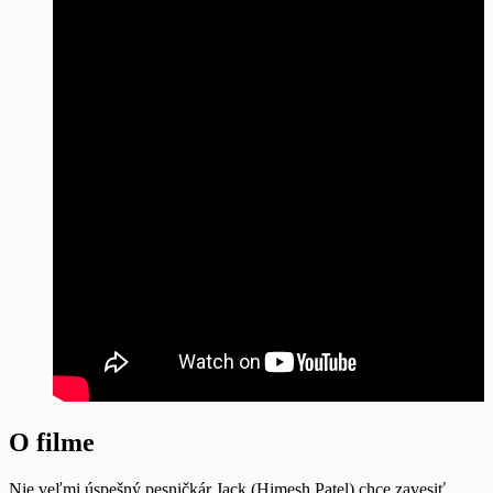
O filme
Nie veľmi úspešný pesničkár Jack (Himesh Patel) chce zavesiť