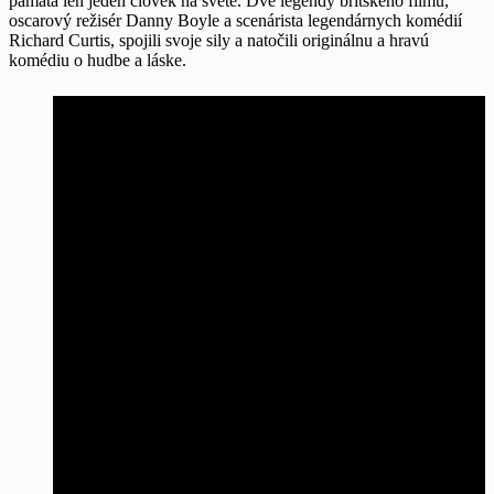
pamätá len jeden človek na svete. Dve legendy britského filmu,
oscarový režisér Danny Boyle a scenárista legendárnych komédií
Richard Curtis, spojili svoje sily a natočili originálnu a hravú
komédiu o hudbe a láske.