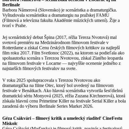
Berlinale
Barbora Námerová (Slovensko) je scenáristka a dramaturgička.
Vyštudovala scenáristiku a dramaturgiu na pražskej FAMU
(Filmová a televízna fakulta Akadémie múzických umení). Žije a
tvorí v Prahe.
Jej scenáristický debut Špina (2017, réžia Tereza Nvotová) mal
svetovú premiéru na Medzinárodnom filmovom festivale v
Rotterdame a získal Cenu českých filmových kritikov za najlepší
film roku 2017. Film Svetlonoc (2022), na ktorom sa podieľala ako
spoluautorka scenára s Terezou Nvotovou, získal Zlatého leoparda
na filmovom festivale v Locarne — najvyššie ocenenie jedného z
najstarších filmových festivalov na svete.
V roku 2025 spolupracovala s Terezou Nvotovou ako
dramaturgička na filme Otec, ktorý bol uvedený na filmovom
festivale v Benátkach. Ako hlavná scenáristka vytvorila šesťdielnú
dramatickú sériu Monyová (2025, réžia Zuzana Kirchnerová), ktorá
získala hlavnú cenu Primetime Killer na festivale Serial Killer a bola
zaradená do výberu Berlinale Series Market 2026.
Géza Csákvári – filmový kritik a umelecký riaditeľ CineFestu
Miskolc
Géza Csákvári (Maďarsko) je filmový kritik, novinár a festivalový