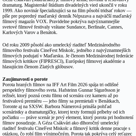
dramaturg. Magisterské štúdium divadelných vied ukončil v roku
1999. Ako novinár špecializujúci sa na film pôsobí tridsať rokov —
píše pre popredný maďarský denník Népszava a najväčší maďarský
filmový magazín VOX. Pravidelne pokrýva najvýznamnejšie
svetové filmové festivaly vrátane Sundance, Berlinale, Cannes,
Karlových Varov a Benátok.
Od roku 2009 pôsobí ako umelecký riaditeľ Medzinárodného
filmového festivalu CineFest Miskolc, jedného z najvýznamnejších
filmových podujatí v Maďarsku. Je členom Medzinárodnej federácie
filmových kritikov (FIPRESCI), Európskej filmovej akadémie a
hlasujúcim členom Zlatých glóbusov.
Zaujímavosti o porote
Porota hraných filmov na IFF Art Film 2026 spája tri odlišné
perspektívy filmového sveta. Hafsteinn Gunnar Sigurðsson je
režisér, ktorý pozná cestu filmu od scenára cez kameru až po
festivalovú premiéru — jeho filmy sa premietali v Benátkach,
Toronte aj na SXSW. Barbora Námerová prináša pohľad
scenáristky a dramaturgičky, ktorej texty formujú príbehy od ich
počiatku — práve scenár je prvý element, ktorý porota pri hodnotení
filmov posudzuje. A Géza Csákvári ako dlhoročný umelecký
riaditeľ festivalu CineFest Miskolc a filmový kritik denne pracuje s
otázkou, čo robí film výnimočným. Porota tak pokrýva celý reťazec