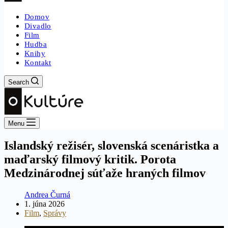
Domov
Divadlo
Film
Hudba
Knihy
Kontakt
Search
Menu
Islandský režisér, slovenská scenáristka a
maďarský filmový kritik. Porota
Medzinárodnej súťaže hraných filmov
Andrea Čurná
1. júna 2026
Film
,
Správy