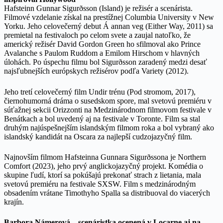
Hafsteinn Gunnar Sigurðsson (Island) je režisér a scenárista.
Filmové vzdelanie získal na prestížnej Columbia University v New
Yorku. Jeho celovečerný debut Á annan veg (Either Way, 2011) sa
premietal na festivaloch po celom svete a zaujal natoľko, že
americký režisér David Gordon Green ho sfilmoval ako Prince
Avalanche s Paulom Ruddom a Emilom Hirschom v hlavných
úlohách. Po úspechu filmu bol Sigurðsson zaradený medzi desať
najsľubnejších európskych režisérov podľa Variety (2012).
Jeho tretí celovečerný film Undir trénu (Pod stromom, 2017),
čiernohumorná dráma o susedskom spore, mal svetovú premiéru v
súťažnej sekcii Orizzonti na Medzinárodnom filmovom festivale v
Benátkach a bol uvedený aj na festivale v Toronte. Film sa stal
druhým najúspešnejším islandským filmom roka a bol vybraný ako
islandský kandidát na Oscara za najlepší cudzojazyčný film.
Najnovším filmom Hafsteinna Gunnara Sigurðssona je Northern
Comfort (2023), jeho prvý anglickojazyčný projekt. Komédia o
skupine ľudí, ktorí sa pokúšajú prekonať strach z lietania, mala
svetovú premiéru na festivale SXSW. Film s medzinárodným
obsadením vrátane Timothyho Spalla sa distribuoval do viacerých
krajín.
Barbora Námerová – scenáristka ocenená v Locarne aj na