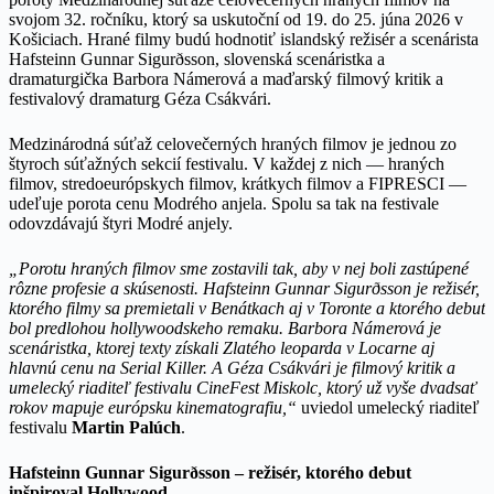
svojom 32. ročníku, ktorý sa uskutoční od 19. do 25. júna 2026 v
Košiciach. Hrané filmy budú hodnotiť islandský režisér a scenárista
Hafsteinn Gunnar Sigurðsson, slovenská scenáristka a
dramaturgička Barbora Námerová a maďarský filmový kritik a
festivalový dramaturg Géza Csákvári.
Medzinárodná súťaž celovečerných hraných filmov je jednou zo
štyroch súťažných sekcií festivalu. V každej z nich — hraných
filmov, stredoeurópskych filmov, krátkych filmov a FIPRESCI —
udeľuje porota cenu Modrého anjela. Spolu sa tak na festivale
odovzdávajú štyri Modré anjely.
„Porotu hraných filmov sme zostavili tak, aby v nej boli zastúpené
rôzne profesie a skúsenosti. Hafsteinn Gunnar Sigurðsson je režisér,
ktorého filmy sa premietali v Benátkach aj v Toronte a ktorého debut
bol predlohou hollywoodskeho remaku. Barbora Námerová je
scenáristka, ktorej texty získali Zlatého leoparda v Locarne aj
hlavnú cenu na Serial Killer. A Géza Csákvári je filmový kritik a
umelecký riaditeľ festivalu CineFest Miskolc, ktorý už vyše dvadsať
rokov mapuje európsku kinematografiu,“
uviedol umelecký riaditeľ
festivalu
Martin Palúch
.
Hafsteinn Gunnar Sigurðsson – režisér, ktorého debut
inšpiroval Hollywood