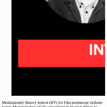
Medzinárodný filmový festival (IFF) Art Film predstavuje zloženie
poroty Medzinárodnej súťaže celovečerných hraných filmov na