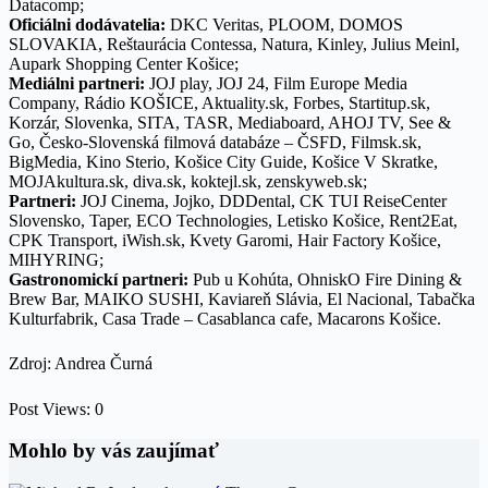
Datacomp;
Oficiálni dodávatelia:
DKC Veritas, PLOOM, DOMOS
SLOVAKIA, Reštaurácia Contessa, Natura, Kinley, Julius Meinl,
Aupark Shopping Center Košice;
Mediálni partneri:
JOJ play, JOJ 24, Film Europe Media
Company, Rádio KOŠICE, Aktuality.sk, Forbes, Startitup.sk,
Korzár, Slovenka, SITA, TASR, Mediaboard, AHOJ TV, See &
Go, Česko-Slovenská filmová databáze – ČSFD, Filmsk.sk,
BigMedia, Kino Sterio, Košice City Guide, Košice V Skratke,
MOJAkultura.sk, diva.sk, koktejl.sk, zenskyweb.sk;
Partneri:
JOJ Cinema, Jojko, DDDental, CK TUI ReiseCenter
Slovensko, Taper, ECO Technologies, Letisko Košice, Rent2Eat,
CPK Transport, iWish.sk, Kvety Garomi, Hair Factory Košice,
MIHYRING;
Gastronomickí partneri:
Pub u Kohúta, OhniskO Fire Dining &
Brew Bar, MAIKO SUSHI, Kaviareň Slávia, El Nacional, Tabačka
Kulturfabrik, Casa Trade – Casablanca cafe, Macarons Košice.
Zdroj: Andrea Čurná
Post Views:
0
Mohlo by vás zaujímať