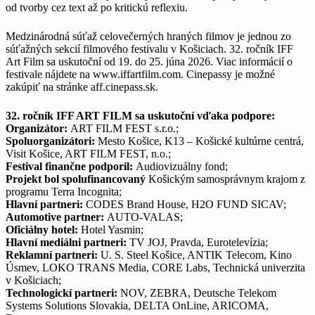
od tvorby cez text až po kritickú reflexiu.
Medzinárodná súťaž celovečerných hraných filmov je jednou zo
súťažných sekcií filmového festivalu v Košiciach. 32. ročník IFF
Art Film sa uskutoční od 19. do 25. júna 2026. Viac informácií o
festivale nájdete na www.iffartfilm.com. Cinepassy je možné
zakúpiť na stránke aff.cinepass.sk.
32. ročník IFF ART FILM sa uskutoční vďaka podpore:
Organizátor:
ART FILM FEST s.r.o.;
Spoluorganizátori:
Mesto Košice, K13 – Košické kultúrne centrá,
Visit Košice, ART FILM FEST, n.o.;
Festival finančne podporil:
Audiovizuálny fond;
Projekt bol spolufinancovaný
Košickým samosprávnym krajom z
programu Terra Incognita;
Hlavní partneri:
CODES Brand House, H2O FUND SICAV;
Automotive partner:
AUTO-VALAS;
Oficiálny hotel:
Hotel Yasmin;
Hlavní mediálni partneri:
TV JOJ, Pravda, Eurotelevízia;
Reklamní partneri:
U. S. Steel Košice, ANTIK Telecom, Kino
Úsmev, LOKO TRANS Media, CORE Labs, Technická univerzita
v Košiciach;
Technologickí partneri:
NOV, ZEBRA, Deutsche Telekom
Systems Solutions Slovakia, DELTA OnLine, ARICOMA,