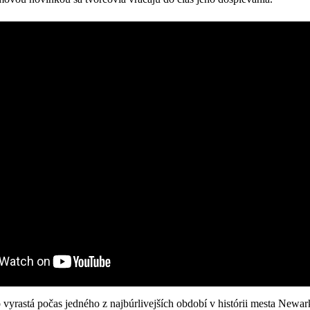
yrastá počas jedného z najbúrlivejších období v histórii mesta Newar