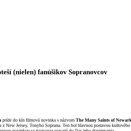
eší (nielen) fanúšikov Sopranovcov
a
príde do kín filmová novinka s názvom
The Many Saints of Newar
a z New Jersey, Tonyho Soprana. Ten bol hlavnou postavou kultového
lmovou novinkou sa tvorcovia vracajú do čias jeho dospievania.