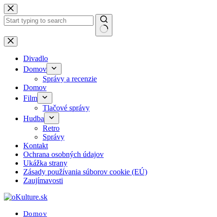
Skip
to
content
No
results
Divadlo
Domov
Správy a recenzie
Domov
Film
Tlačové správy
Hudba
Retro
Správy
Kontakt
Ochrana osobných údajov
Ukážka strany
Zásady používania súborov cookie (EÚ)
Zaujímavosti
Domov