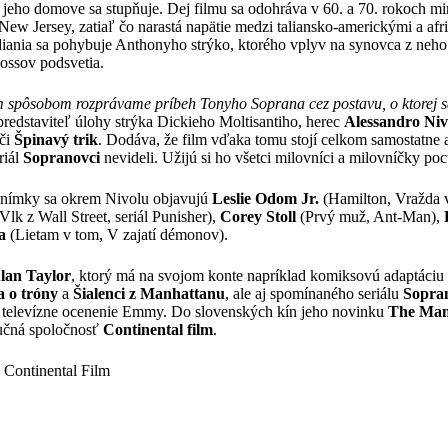
 jeho domove sa stupňuje. Dej filmu sa odohráva v 60. a 70. rokoch mi
 New Jersey, zatiaľ čo narastá napätie medzi taliansko-americkými a af
diania sa pohybuje Anthonyho strýko, ktorého vplyv na synovca z ne
ossov podsvetia.
 spôsobom rozprávame príbeh Tonyho Soprana cez postavu, o ktorej s
redstaviteľ úlohy strýka Dickieho Moltisantiho, herec
Alessandro Niv
či
Špinavý trik
. Dodáva, že film vďaka tomu stojí celkom samostatne 
riál
Sopranovci
nevideli. Užijú si ho všetci milovníci a milovníčky po
nímky sa okrem Nivolu objavujú
Leslie Odom Jr.
(Hamilton, Vražda 
lk z Wall Street, seriál Punisher),
Corey Stoll
(Prvý muž, Ant-Man),
a
(Lietam v tom, V zajatí démonov).
lan Taylor
, ktorý má na svojom konte napríklad komiksovú adaptáciu
 o tróny
a
Šialenci z Manhattanu
, ale aj spomínaného seriálu
Sopra
e televízne ocenenie Emmy. Do slovenských kín jeho novinku
The Many
bučná spoločnosť
Continental film
.
 Continental Film