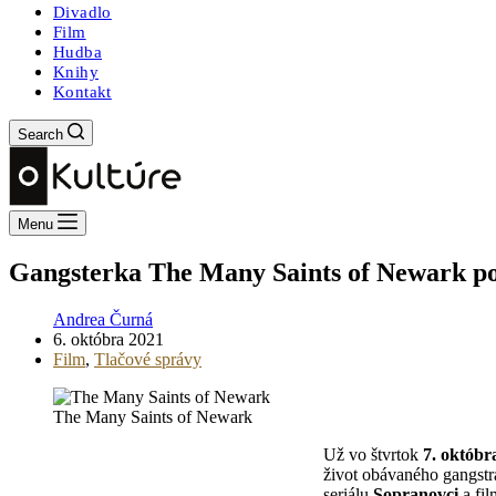
Divadlo
Film
Hudba
Knihy
Kontakt
Search
Menu
Gangsterka The Many Saints of Newark pot
Andrea Čurná
6. októbra 2021
Film
,
Tlačové správy
The Many Saints of Newark
Už vo štvrtok
7. októbr
život obávaného gangstr
seriálu
Sopranovci
a fi