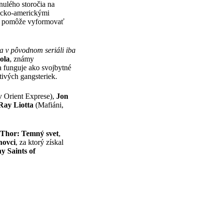
nulého storočia na
ricko-americkými
ho pomôže vyformovať
a v pôvodnom seriáli iba
ola
, známy
a funguje ako svojbytné
ctivých gangsteriek.
v Orient Exprese),
Jon
Ray Liotta
(Mafiáni,
Thor: Temný svet
,
novci
, za ktorý získal
 Saints of