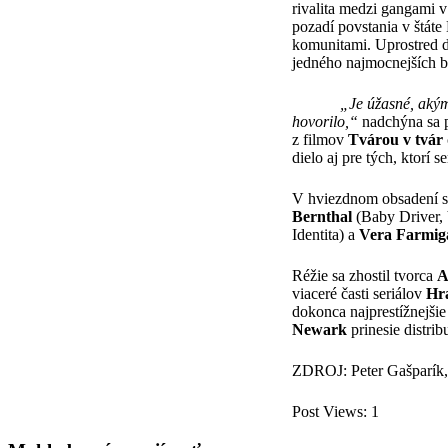
rivalita medzi gangami v
pozadí povstania v štáte
komunitami. Uprostred 
jedného najmocnejších b
„Je úžasné, akým
hovorilo,“
nadchýna sa p
z filmov
Tvárou v tvár
dielo aj pre tých, ktorí se
V hviezdnom obsadení s
Bernthal
(Baby Driver, V
Identita) a
Vera Farmig
Réžie sa zhostil tvorca
A
viaceré časti seriálov
Hra
dokonca najprestížnejši
Newark
prinesie distri
ZDROJ: Peter Gašparík,
Post Views:
1