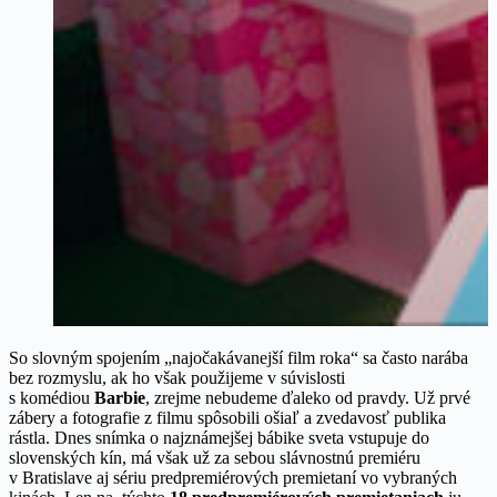
So slovným spojením „najočakávanejší film roka“ sa často narába
bez rozmyslu, ak ho však použijeme v súvislosti
s komédiou
Barbie
, zrejme nebudeme ďaleko od pravdy. Už prvé
zábery a fotografie z filmu spôsobili ošiaľ a zvedavosť publika
rástla. Dnes snímka o najznámejšej bábike sveta vstupuje do
slovenských kín, má však už za sebou slávnostnú premiéru
v Bratislave aj sériu predpremiérových premietaní vo vybraných