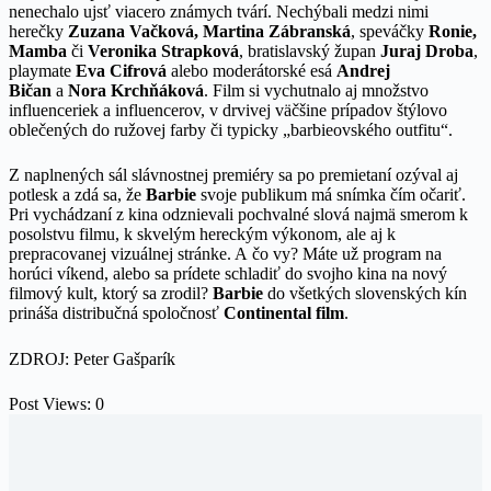
nenechalo ujsť viacero známych tvárí. Nechýbali medzi nimi
herečky
Zuzana Vačková, Martina Zábranská
, speváčky
Ronie,
Mamba
či
Veronika Strapková
, bratislavský župan
Juraj Droba
,
playmate
Eva Cifrová
alebo moderátorské esá
Andrej
Bičan
a
Nora Krchňáková
. Film si vychutnalo aj množstvo
influenceriek a influencerov, v drvivej väčšine prípadov štýlovo
oblečených do ružovej farby či typicky „barbieovského outfitu“.
Z naplnených sál slávnostnej premiéry sa po premietaní ozýval aj
potlesk a zdá sa, že
Barbie
svoje publikum má snímka čím očariť.
Pri vychádzaní z kina odznievali pochvalné slová najmä smerom k
posolstvu filmu, k skvelým hereckým výkonom, ale aj k
prepracovanej vizuálnej stránke. A čo vy? Máte už program na
horúci víkend, alebo sa prídete schladiť do svojho kina na nový
filmový kult, ktorý sa zrodil?
Barbie
do všetkých slovenských kín
prináša distribučná spoločnosť
Continental film
.
ZDROJ: Peter Gašparík
Post Views:
0