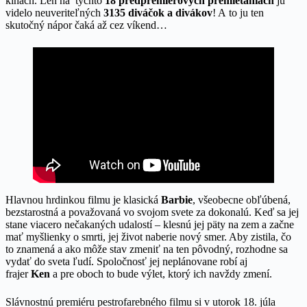
kinách. Len na týchto
18 predpremiérových premietaniach
ju
videlo neuveriteľných
3135 diváčok a divákov
! A to ju ten
skutočný nápor čaká až cez víkend…
Hlavnou hrdinkou filmu je klasická
Barbie
, všeobecne obľúbená,
bezstarostná a považovaná vo svojom svete za dokonalú. Keď sa jej
stane viacero nečakaných udalostí – klesnú jej päty na zem a začne
mať myšlienky o smrti, jej život naberie nový smer. Aby zistila, čo
to znamená a ako môže stav zmeniť na ten pôvodný, rozhodne sa
vydať do sveta ľudí. Spoločnosť jej neplánovane robí aj
frajer
Ken
a pre oboch to bude výlet, ktorý ich navždy zmení.
Slávnostnú premiéru pestrofarebného filmu si v utorok 18. júla