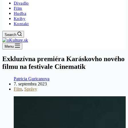
Divadlo
Film
Hudba
Knihy
Kontakt
Search
Menu
Exkluzívna premiéra Karáskovho nového
filmu na festivale Cinematik
Patricia Guricanova
7. septembra 2023
Film
,
Správy