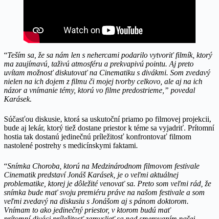
“
Teším sa, že sa nám len s nehercami podarilo vytvoriť
filmík, ktorý
ma zaujímavú, taživú atmosf
éru a prekvapivú pointu. Aj preto
uví
tam možnosť diskutovať na Cinematiku s divákmi. Som zvedavý
nielen na ich dojem z filmu či mojej tvorby celkovo, ale aj na ich
názor a vnímanie t
émy, ktorú vo filme predostrieme,” povedal
Karásek.
Súčasťou diskusie, ktorá sa uskutoční priamo po filmovej projekcii,
bude aj lekár, ktorý tiež dostane priestor k téme sa vyjadriť. Prítomní
hostia tak dostanú jedinečnú príležitosť konfrontovať filmom
nastolené postrehy s medicínskymi faktami.
“
Snímka Choroba, ktorú na Medzinárodnom filmovom festivale
Cinematik predstaví Jonáš Karásek, je o veľmi aktuálnej
problematike, ktorej je dôležit
é venovať sa. Preto som veľmi rád, že
snímka bude mať svoju premi
éru práve na našom festivale a som
veľmi zvedavý na diskusiu s Jonášom aj s pánom doktorom.
Vnímam to ako jedinečný priestor, v ktorom budú mať
prítomní
diváci prílež
itosť zamyslieť sa nad smerovaním našej