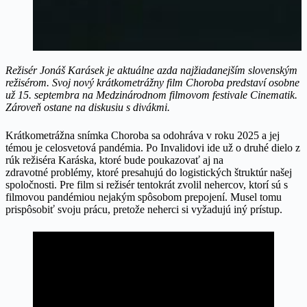
Režis
ér Jonáš Karásek je aktuálne azda najžiadanejším slovenský
m
režis
érom. Svoj nový krátkometrážny film Choroba predstaví osobne
už 15. septembra na Medzinárodnom filmovom festivale Cinematik.
Zároveň ostane na diskusiu
s divákmi.
Krátkometrážna snímka Choroba sa odohráva v roku 2025 a jej
témou je celosvetová pandémia. Po Invalidovi ide už o druhé dielo z
rúk režiséra Karáska, ktoré bude poukazovať aj na
zdravotné problémy, ktoré presahujú do logistických štruktúr našej
spoločnosti. Pre film si režisér tentokrát zvolil nehercov, ktorí sú s
filmovou pandémiou nejakým spôsobom prepojení. Musel tomu
prispôsobiť svoju prácu, pretože neherci si vyžadujú iný prístup.