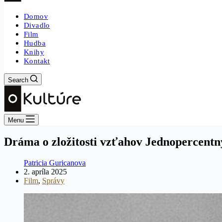
Domov
Divadlo
Film
Hudba
Knihy
Kontakt
Search
Menu
Dráma o zložitosti vzťahov Jednopercentn
Patricia Guricanova
2. apríla 2025
Film
,
Správy