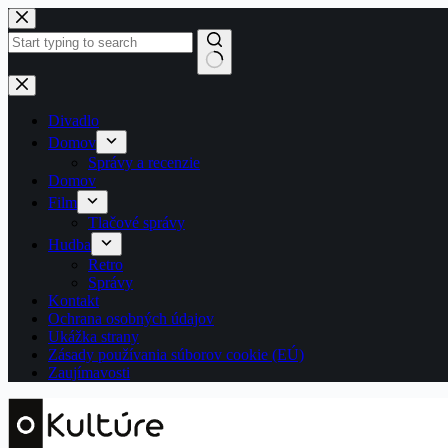
Skip
to
content
No
results
Divadlo
Domov
Správy a recenzie
Domov
Film
Tlačové správy
Hudba
Retro
Správy
Kontakt
Ochrana osobných údajov
Ukážka strany
Zásady používania súborov cookie (EÚ)
Zaujímavosti