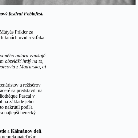
ý festival Febiofest.
Mátyás Prikler
za
ch kinách uvidia vďaka
lovaného autora vznikajú
m obzvlášť hrdý na to,
vorcovia z Maďarska, aj
enáristov a režisérov
ceré sa predstavili na
liothéque Pascal v
ol na základe jeho
to nakrútil podľa
a najlepší herecký
tie
a
Kálmánov deň
.
vo neprekonateľnými