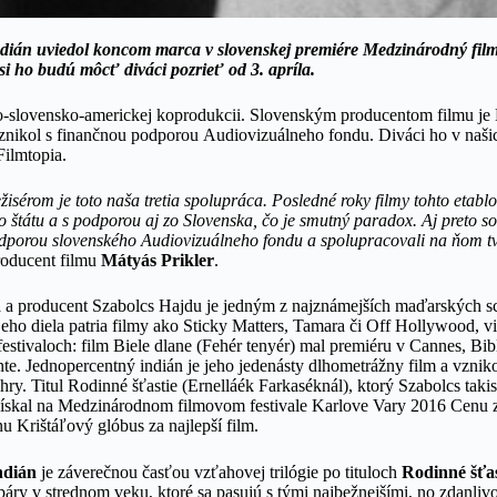
ián uviedol koncom marca v slovenskej premiére Medzinárodný filmov
 si ho budú môcť diváci pozrieť od 3. apríla.
-slovensko-americkej koprodukcii. Slovenským producentom filmu je 
znikol s finančnou podporou Audiovizuálneho fondu. Diváci ho v naši
Filmtopia.
isérom je toto naša tretia spolupráca. Posledné roky filmy tohto etab
štátu a s podporou aj zo Slovenska, čo je smutný paradox. Aj preto so
 podporou slovenského Audiovizuálneho fondu a spolupracovali na ňom t
roducent filmu
Mátyás Prikler
.
ta a producent Szabolcs Hajdu je jedným z najznámejších maďarských sc
jeho diela patria filmy ako Sticky Matters, Tamara či Off Hollywood, via
stivaloch: film Biele dlane (Fehér tenyér) mal premiéru v Cannes, Bib
te. Jednoper­centný indián je jeho jedenásty dlhometrážny film a vznik
ry. Titul Rodinné šťastie (Ernelláék Farkaséknál), ktorý Szabolcs takis
, získal na Medzinárodnom filmovom festivale Karlove Vary 2016 Cenu z
u Krištáľový glóbus za najlepší film.
ndián
je záverečnou časťou vzťahovej trilógie po tituloch
Rodinné šťas
áry v strednom veku, ktoré sa pasujú s tými najbežnejšími, no zdanli