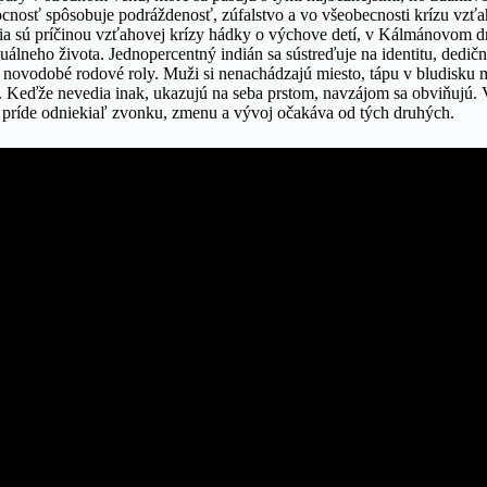
nosť spôsobuje podráždenosť, zúfalstvo a vo všeobecnosti krízu vzť
ia sú príčinou vzťahovej krízy hádky o výchove detí, v Kálmánovom d
xuálneho života. Jednopercentný indián sa sústreďuje na identitu, dedič
novodobé rodové roly. Muži si nenachádzajú miesto, tápu v bludisku m
ež. Keďže nevedia inak, ukazujú na seba prstom, navzájom sa obviňujú. 
ie príde odniekiaľ zvonku, zmenu a vývoj očakáva od tých druhých.