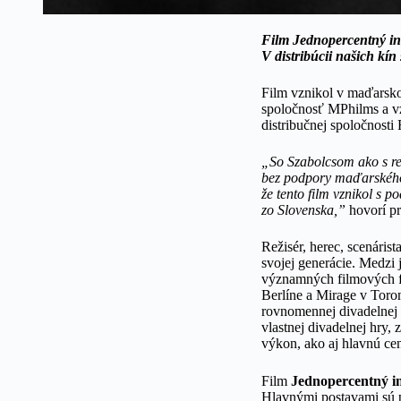
Film Jednopercentný ind
V distribúcii našich kín
Film vznikol v maďarsko
spoločnosť MPhilms
a v
distribučnej spoločnosti 
„So Szabolcsom ako s rež
bez podpory maďarského 
že tento film vznikol s
zo Slovenska,”
hovorí p
Režisér, herec, scenáris
svojej generácie. Medzi 
významných filmových fe
Berlíne a Mirage v Toron
rovnomennej divadelnej h
vlastnej divadelnej hry
výkon, ako aj hlavnú cen
Film
Jednopercentný i
Hlavnými postavami sú p