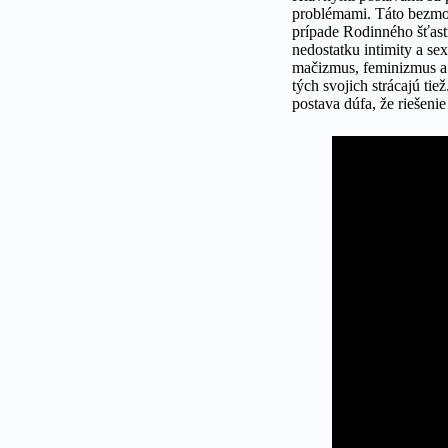
problémami. Táto bezmoc
prípade Rodinného šťast
nedostatku intimity a se
mačizmus, feminizmus a 
tých svojich strácajú ti
postava dúfa, že riešen