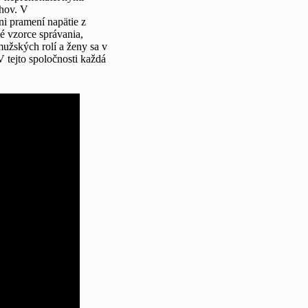
ahov. V
ni
pramení napätie z
né vzorce správania,
užských rolí a ženy sa v
V tejto spoločnosti každá