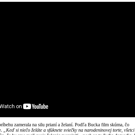
príbehu zamerala na silu prianí a želaní. Podľa Bucka film skúma, čo
e.
„Ke
ď
si nie
č
o
ž
el
á
te a sf
ú
knete svie
č
ky na narodeninovej torte, v
š
etc