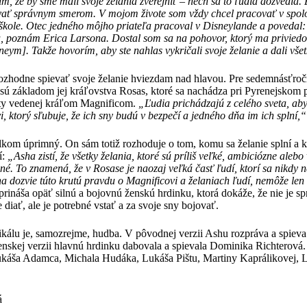
í
m,
ž
e by sme mali svoje
ž
elania zverejni
ť
– nech sa to
ľ
udia dozvedia. 
va
ť
spr
á
vnym smerom. V mojom
ž
ivote som v
ž
dy chcel pracova
ť
v spol
š
kole. Otec jedn
é
ho m
ô
jho priate
ľ
a pracoval v Disneylande a povedal
u, pozn
á
m Erica Larsona. Dostal som sa na pohovor, ktor
ý
ma priviedo
neym]. Takž
e hovor
í
m, aby ste nahlas vykri
č
ali svoje
ž
elanie a dali v
š
et
ozhodne spievať svoje želanie hviezdam nad hlavou. Pre sedemnásťročn
 sú základom jej kráľovstva Rosas, ktoré sa nachádza pri Pyrenejskom
ty vedenej kráľom Magnificom.
„
Ľ
udia prich
á
dzaj
ú
z cel
é
ho sveta, ab
i, ktor
ý
s
ľ
ubuje,
ž
e ich sny bud
ú
v bezpe
čí a jedného dňa im ich splní
,“
elkom úprimný. On sám totiž rozhoduje o tom, komu sa želanie splní a 
í:
„Asha zist
í
,
ž
e v
š
etky
ž
elania, ktor
é
s
ú
pr
í
li
š
ve
ľ
k
é
, ambici
ó
zne alebo 
en
é
. To znamen
á
,
ž
e v Rosase je naozaj ve
ľ
k
á č
as
ť ľ
ud
í
, ktor
í
sa nikdy 
a dozvie t
ú
to krut
ú
pravdu o Magnificovi a
ž
elaniach ľudí, nem
ôž
e len
 prináša opäť silnú a bojovnú ženskú hrdinku, ktorá dokáže, že nie je s
 diať, ale je potrebné vstať a za svoje sny bojovať.
kálu je, samozrejme, hudba. V pôvodnej verzii Ashu rozpráva a spiev
nskej verzii hlavnú hrdinku dabovala a spievala Dominika Richterov
ukáša Adamca, Michala Hudáka, Lukáša Pištu, Martiny Kaprálikovej, L
á