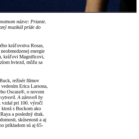
amotnom názve: Prianie.
vaný muzikál príde do
ého kráľovstva Rosas,
ľa neobmedzenej energie
, kráľovi Magnificovi,
úzlom hviezd, môžu sa
 Buck, režisér filmov
d vedením Erica Larsona,
cneho Oscara®, o novom
vytvoril. A zároveň by
k vzdal pri 100. výročí
, ktorá s Buckom ako
 Raya a posledný drak.
domosti, skúsenosti a aj
oho príkladom sú aj 65-