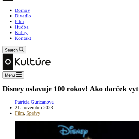
Domov
Divadlo
Film
Hudba
Knihy
Kontakt
Search
Menu
Disney oslavuje 100 rokov! Ako darček vy
Patricia Guricanova
21. novembra 2023
Film
,
Správy