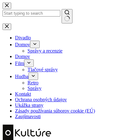
Skip
to
content
No
results
Divadlo
Domov
Správy a recenzie
Domov
Film
Tlačové správy
Hudba
Retro
Správy
Kontakt
Ochrana osobných údajov
Ukážka strany
Zásady používania súborov cookie (EÚ)
Zaujímavosti