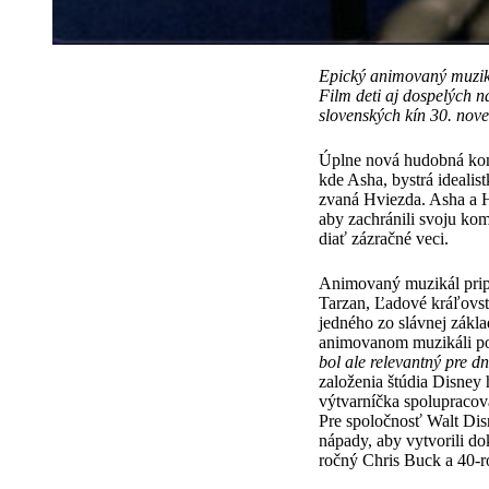
Epický animovaný muziká
Film deti aj dospelých n
slovenských kín 30. nov
Úplne nová hudobná kom
kde Asha, bystrá idealis
zvaná Hviezda. Asha a H
aby zachránili svoju ko
diať zázračné veci.
Animovaný muzikál pripra
Tarzan, Ľadové kráľovst
jedného zo slávnej zákl
animovanom muzikáli p
bol ale relevantný pre d
založenia štúdia Disney
výtvarníčka spolupracov
Pre spoločnosť Walt Disn
nápady, aby vytvorili do
ročný Chris Buck a 40-