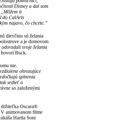
Existuj
ú
pomocn
í
ci,
o
č
nosti Disney a dal som
: „M
ôž
em ti
l do CalArts
k
ý
m najavo,
č
o chcete.”
ú dievčinu sú želania
 polostrove a je domovom
y odovzdali svoje
ž
elania
hovorí Buck.
komu nie.
vzdialene ohrozuj
ú
ce
nedo
č
kaj
ú
splnenia
 tak sedie
ť
a
právne so založenými
a držiteľka Oscara®
á. V animovanom filme
ukáša Hartla Soni