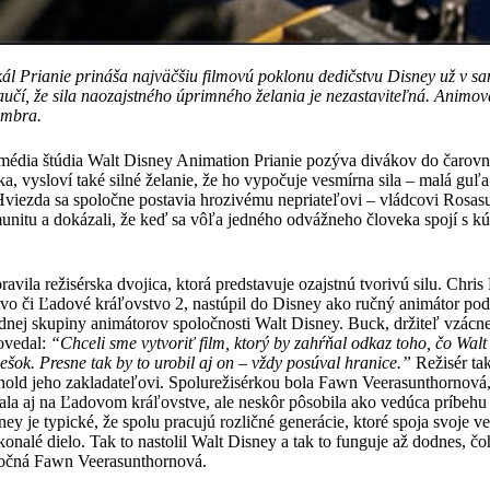
l Prianie prináša najväčšiu filmovú poklonu dedičstvu Disney už v s
aučí, že sila naozajstného úprimného želania je nezastaviteľná. Animo
embra.
édia štúdia Walt Disney Animation Prianie pozýva divákov do čarovn
tka, vysloví také silné želanie, že ho vypočuje vesmírna sila – malá gu
viezda sa spoločne postavia hrozivému nepriateľovi – vládcovi Rosasu
munitu a dokázali, že keď sa vôľa jedného odvážneho človeka spojí s k
vila režisérska dvojica, ktorá predstavuje ozajstnú tvorivú silu. Chris
vo či Ľadové kráľovstvo 2, nastúpil do Disney ako ručný animátor po
adnej skupiny animátorov spoločnosti Walt Disney. Buck, držiteľ vzá
ovedal:
“Chceli sme vytvoriť film, ktorý by zahŕňal odkaz toho, čo Walt 
nešok. Presne tak by to urobil aj on – vždy posúval hranice.”
Režisér ta
 hold jeho zakladateľovi. Spolurežisérkou bola Fawn Veerasunthornová
ala aj na Ľadovom kráľovstve, ale neskôr pôsobila ako vedúca príbehu
ey je typické, že spolu pracujú rozličné generácie, ktoré spoja svoje ve
konalé dielo. Tak to nastolil Walt Disney a tak to funguje až dodnes, č
ročná Fawn Veerasunthornová.