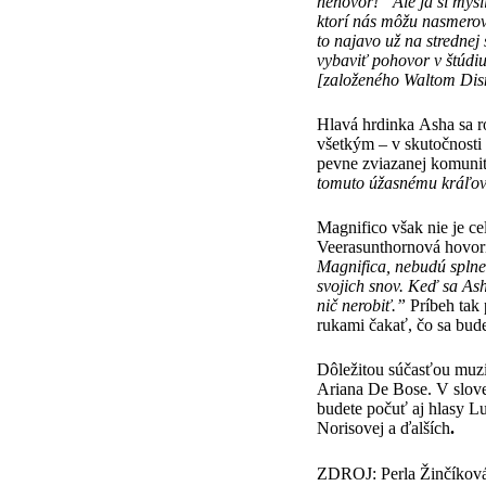
nehovor!” Ale ja si mysl
ktor
í
n
á
s m
ôž
u nasmero
to najavo u
ž
na strednej
vybavi
ť
pohovor v
š
t
ú
di
[zalo
ž
en
ého Waltom Dis
Hlavá hrdinka Asha sa r
všetkým – v skutočnosti
pevne zviazanej komuni
tomuto
úž
asn
é
mu kr
áľ
ov
Magnifico však nie je c
Veerasunthornová hovor
Magnifica, nebud
ú
spln
svojich snov. Ke
ď
sa Ash
ni
č
nerobi
ť
.”
Príbeh tak
rukami čakať, čo sa bude
Dôležitou súčasťou muzi
Ariana De Bose. V slove
budete počuť aj hlasy L
Norisovej a ďalších
.
ZDROJ: Perla Žinčíkov