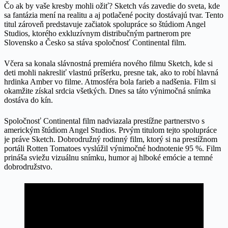
Čo ak by vaše kresby mohli ožiť? Sketch vás zavedie do sveta, kde
sa fantázia mení na realitu a aj potlačené pocity dostávajú tvar. Tento
titul zároveň predstavuje začiatok spolupráce so štúdiom Angel
Studios, ktorého exkluzívnym distribučným partnerom pre
Slovensko a Česko sa stáva spoločnosť Continental film.
Včera sa konala slávnostná premiéra nového filmu Sketch, kde si
deti mohli nakresliť vlastnú príšerku, presne tak, ako to robí hlavná
hrdinka Amber vo filme. Atmosféra bola farieb a nadšenia. Film si
okamžite získal srdcia všetkých. Dnes sa táto výnimočná snímka
dostáva do kín.
Spoločnosť Continental film nadviazala prestížne partnerstvo s
americkým štúdiom Angel Studios. Prvým titulom tejto spolupráce
je práve Sketch. Dobrodružný rodinný film, ktorý si na prestížnom
portáli Rotten Tomatoes vyslúžil výnimočné hodnotenie 95 %. Film
prináša sviežu vizuálnu snímku, humor aj hlboké emócie a temné
dobrodružstvo.