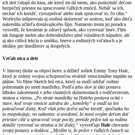
ich deti ťahajú do kina, ale ktorý im dá istotu, ako poskytnúť deťom
bezpečný priestor na spracovanie ťažkých emócií. Nebáť sa ich,
nechať ich kresliť, vyrozprávať alebo inak spracovať to, čo cítia.“
Worleyho inšpirovala aj osobná skúsenosť so sestrou, keď ako dieťa
nakreslila učiteľa dostávajúceho šípy. Namiesto trestu jej poradca
vysvetlil, že kreslenie je zdravý spôsob, ako vyrovnať hnev. Film
tak funguje nielen ako dobrodružstvo plné vizuálnych nápadov, ale
aj ako citlivá lekcia o smútku, hneve a rodinných vzťahoch a je
ideálny pre tínedžerov aj dospelých.
Vzťah otca a detí
V hlavnej úlohe sa objaví herec a držiteľ sošiek Emmy Tony Hale,
ktorý je známy svojou schopnosťou stvárniť emocionálne napätie na
plátne. Vo filme Sketch hrá otca, ktorý sa snaží udržať rodinu
pohromade po smrti manželky. Podľa jeho slov je táto postava
hlboko zakorenená v jeho vlastných skúsenostiach s rodičovstvom,
stratou a vierou. „
Po strate manželky sa Haleho postava ocitá v
stave, keď svoje emócie zatvára do „komôrky“ a snaží sa len
pokračovať ďalej. Keď však jeho dcéra začne kresliť, spočiatku ho
to znepokojuje, no nakoniec si uvedomí, že musí svojim deťom dať
priestor cítiť a spracovať svoje pocity, pretože práve tak sa rodina
dokáže vyrovnať so stratou a ísť ďalej,“
vysvetľuje
Hale
chovanie
svojej postavy a dodáva:
„Myslím si, že práve v ťažkých časoch sa