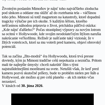
Životným poslaním Mimoňov je nájsť toho najväčšieho zloducha
pod slnkom a oddane mu slúžiť až do roztrhania tela – väčšinou
toho jeho. Mimoni sú totiž magnetom na katastrofy, ktoré dopadnú
tragicky výlučne pre ich okolie. S každým šéfom, ktorého
nešťastnou náhodou pripravia o život, prichádza pálčivá otázka:
„Kde nájsť ďalšieho?“ Počas strastiplnej výpravy za novým lotrom
sa ocitnú v Hollywoode, kde svojím neodolateľným štýlom narušia
nakrúcanie veľkofilmu. Režisér je našťastie taký vizionár, že v
žltých votrelcoch, ktorí sa mu votreli pred kameru, objaví obrovský
potenciál.
Tak sa začína „žlto-modrá“ éra Hollywoodu, ktorá trvá presne
dovtedy, kým ju Mimoni tradične celú nepokazia a nezničia. Pritom
mali tie najlepšie úmysly: chceli nakrútiť film s tými
najstrašidelnejšími monštrami na svete. Netušili však, že keď pred
kameru pozvú skutočné príšery, bude to problém nielen pre štáb a
Hollywood, ale možno aj pre celú planétu – ak ich niekto včas
nezastaví.
V kinách od
30. júna 2026
.