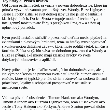
Toy Story 5: Príbeh hračiek
Obľúbená partia hračiek sa vracia v novom dobrodružstve, ktoré im
prináša výzvu relevantnú pre dnešný svet. Woody, Buzz Lightyear,
Jessie a Forky zistia, že svet detskej izby už nie je len o fantázii a
klasických hrách. Do ich života vstupuje moderná technológia –
inteligentný tablet v tvare žaby s prezývkou Froglet – a s ňou aj
úplne nový poriadok.
Kým predtým stačilo súťažiť o pozornosť dieťaťa medzi plyšovými
zvieratkami a plastovými hrdinami, teraz sa hračky musia vyrovnať
s konkurenciou digitálnej zábavy, ktorá môže pohltit všetok ich čas a
fantáziu. Žabka sa rýchlo stáva stredobodom pozornosti a Woody a
Buzz sa pýtajú, aké miesto majú klasické hračky vo svete
dotykových obrazoviek a aplikácií.
Nový príbeh nie je len ďalším vzrušujúcim dobrodružstvom, ale aj
citlivým pohľadom na premenu sveta detí. Prináša humor, akciu a
emócie, ktoré sú typické pre túto sériu, a zároveň sa zaoberá témami
priateľstva, lojality a schopnosti prosperovať v neustále sa
meniacom svete.
Vráti sa pôvodné obsadenie s Tomom Hanksom ako Woodym,
Timom Allenom ako Buzzom Lightyearom, Joan Cusackovou ako
Jessie a Tony Haleom ako Forkym. Andrew Stanton prevzal úlohu