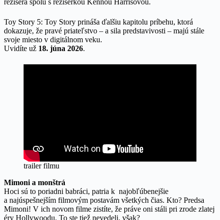
režiséra spolu s režisérkou Kennou Harrisovou.
Toy Story 5: Toy Story prináša ďalšiu kapitolu príbehu, ktorá
dokazuje, že pravé priateľstvo – a sila predstavivosti – majú stále
svoje miesto v digitálnom veku.
Uvidíte už
18. júna 2026
.
trailer filmu
Mimoni a monštrá
Hoci sú to poriadni babráci, patria k najobľúbenejšie
a najúspešnejším filmovým postavám všetkých čias. Kto? Predsa
Mimoni! V ich novom filme zistíte, že práve oni stáli pri zrode zlatej
éry Hollywoodu. To ste tiež nevedeli, však?