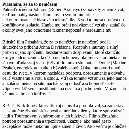
Prisahám, že za to nemôžem
Pätnásťročnému Johnovi (Robert Aramayo) sa navždy zmení život,
keď mu náhly nástup Tourettovho syndrómu prinesie
nekontrolovateľné hlasové a telesné tiky. Kvôli tomu sa dostáva do
konfliktov a izolácie. Hanba mu bráni nadväzovať vzťahy, zatiaľ čo
okolitý svet jeho ochorenie takmer nepozná a nerozumie mu.
Britský film Prisahám, že za to nemôžem je natočený podľa
skutočného príbehu Johna Davidsona. Rozpráva intímny a silný
príbeh o jeho spočiatku bezstarostnom dospievaní, ktoré skončilo
krutým odcudzením, keď ho nepochopený okolný svet odmieta a on
tápavo hľadá svoj vlastný život. Johnovo stretnutie s Dottie (Maxine
Peake), energickou matkou bývalého spolužiaka, mu otvorí novú
cestu do sveta, v ktorom nachádza podporu, porozumenie a odvahu
čeliť vlastnému životu a osudu. Vďaka tomuto vzťahu sa jeho hanba
a izolácia menia na silu, nachádza aj radosť a schopnosť často
vtipne využiť svoje postihnutie na osvetu a pochopenie. Možno si to
všimne aj britská kráľovná.
Režisér Kirk Jones, ktorý film aj napísal a produkoval, sa zameriava
na skutočné životné skúsenosti a morálne dilemy, ktoré sprevádzajú
ľudí s Tourettovým syndrómom a ich blízkych. Film zdôrazňuje
potrebu porozumenia a trpezlivosti, ukazuje, ako malé gesto
akceptácie môže niekomu úplne zmeniť život. Ako veľmi je dôležité