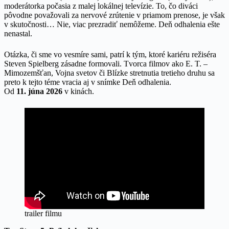
moderátorka počasia z malej lokálnej televízie. To, čo diváci
pôvodne považovali za nervové zrútenie v priamom prenose, je však
v skutočnosti… Nie, viac prezradiť nemôžeme. Deň odhalenia ešte
nenastal.
Otázka, či sme vo vesmíre sami, patrí k tým, ktoré kariéru režiséra
Steven Spielberg zásadne formovali. Tvorca filmov ako E. T. –
Mimozemšťan, Vojna svetov či Blízke stretnutia tretieho druhu sa
preto k tejto téme vracia aj v snímke Deň odhalenia.
Od
11. júna 2026
v kinách.
trailer filmu