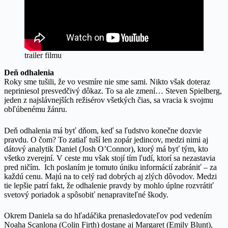
trailer filmu
Deň odhalenia
Roky sme tušili, že vo vesmíre nie sme sami. Nikto však doteraz
nepriniesol presvedčivý dôkaz. To sa ale zmení… Steven Spielberg,
jeden z najslávnejších režisérov všetkých čias, sa vracia k svojmu
obľúbenému žánru.
Deň odhalenia má byť dňom, keď sa ľudstvo konečne dozvie
pravdu. O čom? To zatiaľ tuší len zopár jedincov, medzi nimi aj
dátový analytik Daniel (Josh O’Connor), ktorý má byť tým, kto
všetko zverejní. V ceste mu však stojí tím ľudí, ktorí sa nezastavia
pred ničím. Ich poslaním je tomuto úniku informácií zabrániť – za
každú cenu. Majú na to celý rad dobrých aj zlých dôvodov. Medzi
tie lepšie patrí fakt, že odhalenie pravdy by mohlo úplne rozvrátiť
svetový poriadok a spôsobiť nenapraviteľné škody.
Okrem Daniela sa do hľadáčika prenasledovateľov pod vedením
Noaha Scanlona (Colin Firth) dostane aj Margaret (Emily Blunt),