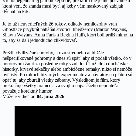
Vrchol legendárnej parodickej série, pre ktorú nie je nič posvätné a
ktorá verí, že sranda musí byť, aj keby vám maskovaný zabijak
dýchal na krk.
Je to už neuveriteľných 26 rokov, odkedy nemilosrdný vrah
Ghostface prvýkrát naháňal štvoricu tínedžerov (Marlon Wayans,
Shawn Wayans, Anna Faris a Regina Hall), ktorí boli príliš mimo na
to, aby sa dali jednoducho zlikvidovať.
Prežili civilizačné choroby, krízu stredného aj bližšie
nešpecifikované pohromy a dnes sú späť, aby si podali všetko, čo v
hororovom žánri za posledné roky vzniklo. Či už ide o duchárske
historky, krvavé sekačky alebo ambiciózne remaky, nikto si nemôže
byť istý. Po rokoch bizarných experimentov a návratov na plátno sú
opäť tu, aby zbúrali všetky zábrany. Výsledkom je film, ktorý
prekračuje všetky hranice a za svojho najväčšieho nepriateľa
považuje korektný humor.
Môžete vidieť od
04. júna 2026
.