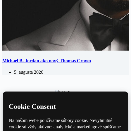
Michael B. Jordan ako nový Thomas Crown
5. augusta 2026
Kultúrny magazín — hudba, film, divadlo a knihy každý deň.
Domov
Divadlo
Film
Hudba