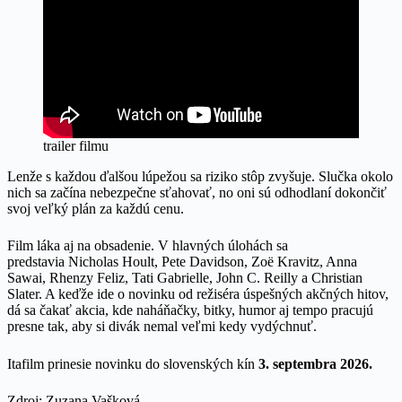
trailer filmu
Lenže s každou ďalšou lúpežou sa riziko stôp zvyšuje. Slučka okolo
nich sa začína nebezpečne sťahovať, no oni sú odhodlaní dokončiť
svoj veľký plán za každú cenu.
Film láka aj na obsadenie. V hlavných úlohách sa
predstavia Nicholas Hoult, Pete Davidson, Zoë Kravitz, Anna
Sawai, Rhenzy Feliz, Tati Gabrielle, John C. Reilly a Christian
Slater. A keďže ide o novinku od režiséra úspešných akčných hitov,
dá sa čakať akcia, kde naháňačky, bitky, humor aj tempo pracujú
presne tak, aby si divák nemal veľmi kedy vydýchnuť.
Itafilm prinesie novinku do slovenských kín
3. septembra 2026.
Zdroj: Zuzana Vašková