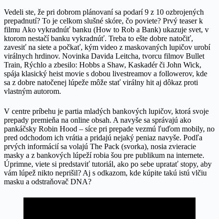
Vedeli ste, že pri dobrom plánovaní sa podarí 9 z 10 ozbrojených
prepadnutí? To je celkom slušné skóre, čo poviete? Prvý teaser k
filmu Ako vykradnúť banku (How to Rob a Bank)
ukazuje svet, v
ktorom nestačí banku vykradnúť. Treba to ešte dobre natočiť,
zavesiť na siete a počkať, kým video z maskovaných lupičov urobí
virálnych hrdinov. Novinka Davida Leitcha, tvorcu filmov Bullet
Train, Rýchlo a zbesilo: Hobbs a Shaw, Kaskadér či John Wick,
spája klasický heist movie s dobou livestreamov a followerov, kde
sa z dobre natočenej lúpeže môže stať virálny hit aj dôkaz proti
vlastným autorom.
V centre príbehu je partia mladých bankových lupičov, ktorá svoje
prepady premieňa na online obsah. A navyše sa správajú ako
pankáčsky Robin Hood – síce pri prepade vezmú ľuďom mobily, no
pred odchodom ich vrátia a pridajú nejaký peniaz navyše. Podľa
prvých informácií sa volajú The Pack (svorka), nosia zvieracie
masky a z bankových lúpeží robia šou pre publikum na internete.
Úprimne, viete si predstaviť tutoriál, ako po sebe upratať stopy, aby
vám lúpež nikto neprišil? Aj s odkazom, kde kúpite takú istú vlčiu
masku a odstraňovač DNA?