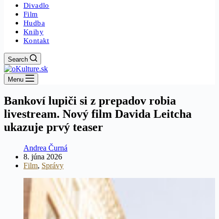
Divadlo
Film
Hudba
Knihy
Kontakt
Search
Menu
Bankoví lupiči si z prepadov robia
livestream. Nový film Davida Leitcha
ukazuje prvý teaser
Andrea Čurná
8. júna 2026
Film
,
Správy