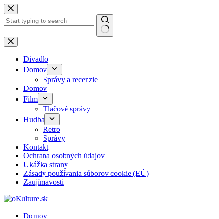
Skip
to
content
No
results
Divadlo
Domov
Správy a recenzie
Domov
Film
Tlačové správy
Hudba
Retro
Správy
Kontakt
Ochrana osobných údajov
Ukážka strany
Zásady používania súborov cookie (EÚ)
Zaujímavosti
Domov