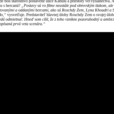
 boli starostlivo postavené ulice Kábulu a priestory veľvyslanectva. A
cu s hercami?
„Postavy sú vo filme neustále pod obrovským tlakom, ale
ntovanými a oddanými hercami, ako sú
Roschdy Zem, Lyna Khoudri a S
ilo,“
vysvetľuje. Predstaviteľ hlavnej úlohy Roschdy Zem o svojej úloh
nedá odmietnuť. Hneď som cí
til,
že z toho vznikne pozoruhodný
a ambic
napísaná prvá
veta scen
á
ra.
“