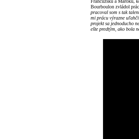
Francúzsku a Maroku, kde
Bourboulon zvládol prá
pracoval som s tak tale
mi prácu výrazne uľ
ah
č
projekt sa jednoducho 
ešte predtým, ako bola 