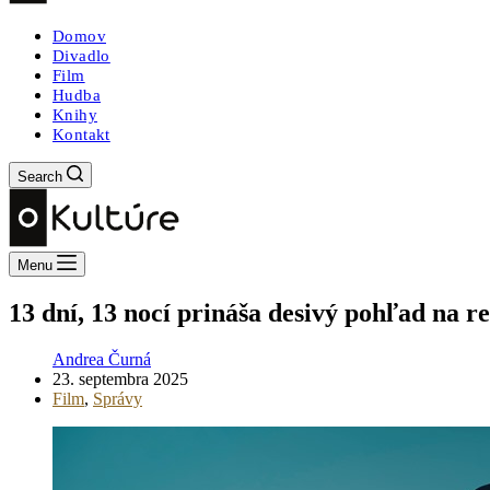
Domov
Divadlo
Film
Hudba
Knihy
Kontakt
Search
Menu
13 dní, 13 nocí prináša desivý pohľad na re
Andrea Čurná
23. septembra 2025
Film
,
Správy