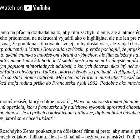
mo na pľaci a dohliadal na to, aby film zachytil dianie, ale aj atmosfé
ho prítomnosti na nakrúcaní vyjadril ako o highlighte, ale nie len pre t
al, že ponúk na sfilmovanie svojej knihy dostal viac, ale zaujala ho a
producenti) a Martin Bourboulon zvíťazili, pretože pochopili, že proje
 to akčná snímka s množstvom zbraní a výbuchov, ale film založený na n
ľudí v mene ľudských hodnôt. V skutočnosti som nemal v úmysle napísať
ým popisom mimoriadnych udalostí, o ktorých doteraz nikto iný nehovor
hľadu o obyčajných ľuďoch, ktorých životy sa pretínajú. A Afganci, kto
, čo sa stalo mojim rodičom. Môj otec bol Harki a musel utiecť z Alžírs
keď moja rodina prišla do Francúzska v júli 1962. Podobne ako mnoh
amotný režisér, ktorý o filme hovorí:
„Hlavnou silnou stránkou filmu je,
čnú operáciu, ktorú francúzske sily naliehavo vykonali uprostred chao
ovinnosť. Je to príbeh o kolektívnom hrdinstve, diplomatickej odvahe 
re, ktoré sme chceli ukázať.‟
Roschdyho Zema poukazuje na dôležitosť filmu aj preto, aby sme si pr
jených vojakov Talibanu, ale aj – či najmä – bežných afganských ľudí, ci