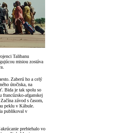
ojenci Talibanu
ngujúcou misiou zostáva
a.
esto. Zaberú ho a celý
ného útočiska, na
. Bida je tak spolu so
u francúzsko-afganskej
 Začína závod s časom,
emu peklu v Kábule.
a publikoval v
akrúcanie prebiehalo vo