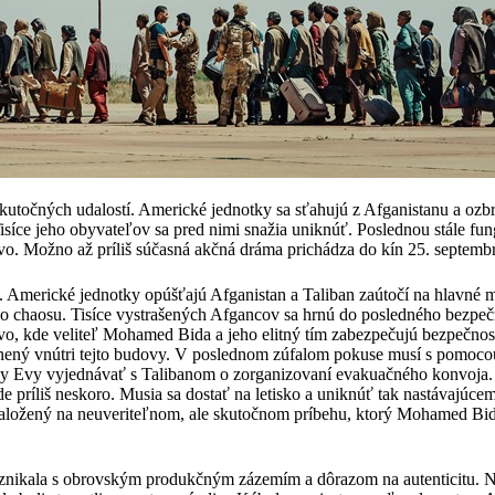
utočných udalostí. Americké jednotky sa sťahujú z Afganistanu a ozbr
isíce jeho obyvateľov sa pred nimi snažia uniknúť. Poslednou stále fu
vo. Možno až príliš súčasná akčná dráma prichádza do kín 25. septembr
. Americké jednotky opúšťajú Afganistan a Taliban zaútočí na hlavné m
 chaosu. Tisíce vystrašených Afgancov sa hrnú do posledného bezpeč
vo, kde veliteľ Mohamed Bida a jeho elitný tím zabezpečujú bezpečnosť
znený vnútri tejto budovy. V poslednom zúfalom pokuse musí s pomoco
ky Evy vyjednávať s Talibanom o zorganizovaní evakuačného konvoja.
de príliš neskoro. Musia sa dostať na letisko a uniknúť tak nastávajúc
 založený na neuveriteľnom, ale skutočnom príbehu, ktorý Mohamed Bid
znikala s obrovským produkčným zázemím a dôrazom na autenticitu. N