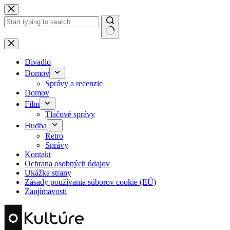
Skip
to
content
No
results
Divadlo
Domov
Správy a recenzie
Domov
Film
Tlačové správy
Hudba
Retro
Správy
Kontakt
Ochrana osobných údajov
Ukážka strany
Zásady používania súborov cookie (EÚ)
Zaujímavosti