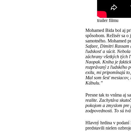
trailer filmu
Mohamed Bida bol aj pria
spôsobom. Režisér sa o je
samotného. Mohamed prizn
Safaee, Dimitri Rassam (
ľudskosť a súcit. Nebola
záchrany všetkých tých 
Naopak. Kniha je faktick
rozprávaný z ľudského po
exilu, mi pripomínajú to
Mal som šesť mesiacov, 
Kábulu.‟
Presne tak to vníma aj s
realite. Zachytáva skuto
pokojom a zmyslom pre p
zodpovednosti. To sú tvá
Hlavný hrdina v podaní 
predstavili nielen ozbro