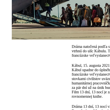
Dráma natočená podľa sk
vtrhnú do ulíc Kábulu. T
francúzske veľvyslanect
Kábul, 15. augusta 2021
Kábul upadne do úplného
francúzske veľvyslanect
stovkami civilistov uvä
humanitárnej pracovníč
za pár dní už na únik bu
Film 13 dní, 13 nocí je
rovnomennej knihe.
Dráma 13 dní, 13 nocí v