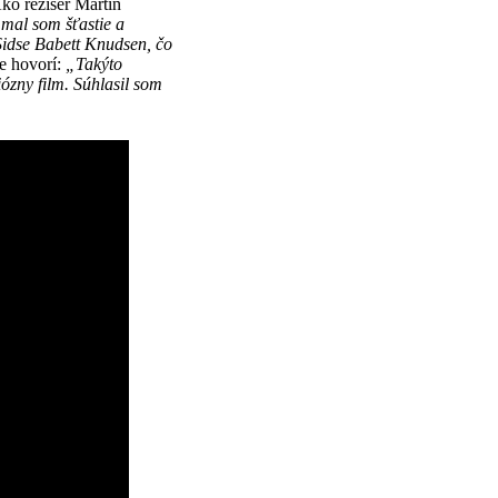
ko režisér Martin
 mal som šťastie a
idse Babett Knudsen,
čo
e hovorí:
„Takýto
ió
zny film. Súhlasil som