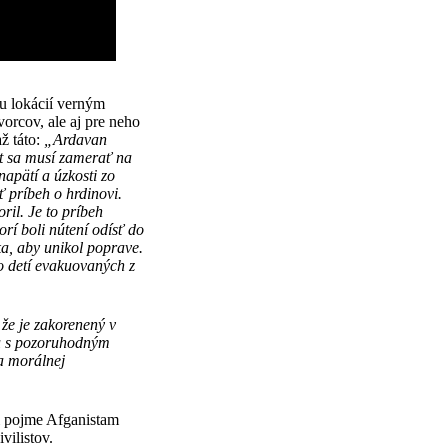
ru lokácií verným
vorcov, ale aj pre neho
ž táto:
„Ardavan
kt sa musí zamerať na
apätí a úzkosti zo
 príbeh o hrdinovi.
il. Je to príbeh
rí boli nútení odísť do
ka, aby unikol poprave.
o detí evakuovaných z
 že je zakorenený v
su s pozoruhodným
a morálnej
i pojme Afganistam
vilistov.