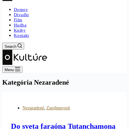
Domov
Divadlo
Film
Hudba
Knihy
Kontakt
Search
Menu
Kategória
Nezaradené
Nezaradené
,
Zaujímavosti
Do sveta faraóna Tutanchamona