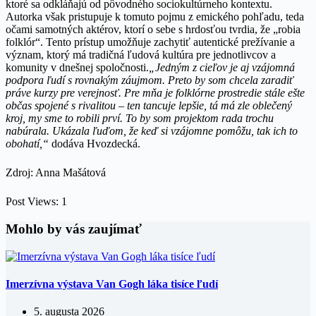
ktoré sa odkláňajú od pôvodného sociokultúrneho kontextu.
Autorka však pristupuje k tomuto pojmu z emického pohľadu, teda
očami samotných aktérov, ktorí o sebe s hrdosťou tvrdia, že „robia
folklór“. Tento prístup umožňuje zachytiť autentické prežívanie a
význam, ktorý má tradičná ľudová kultúra pre jednotlivcov a
komunity v dnešnej spoločnosti.
„Jedným z cieľov je aj vzájomná
podpora ľudí s rovnakým záujmom. Preto by som chcela zaradiť
práve kurzy pre verejnosť. Pre mňa je folklórne prostredie stále ešte
občas spojené s rivalitou – ten tancuje lepšie, tá má zle oblečený
kroj, my sme to robili prví. To by som projektom rada trochu
nabúrala. Ukázala ľuďom, že keď si vzájomne pomôžu, tak ich to
obohatí,“
dodáva Hvozdecká.
Zdroj: Anna Mašátová
Post Views:
1
Mohlo by vás zaujímať
Imerzívna výstava Van Gogh láka tisíce ľudí
5. augusta 2026