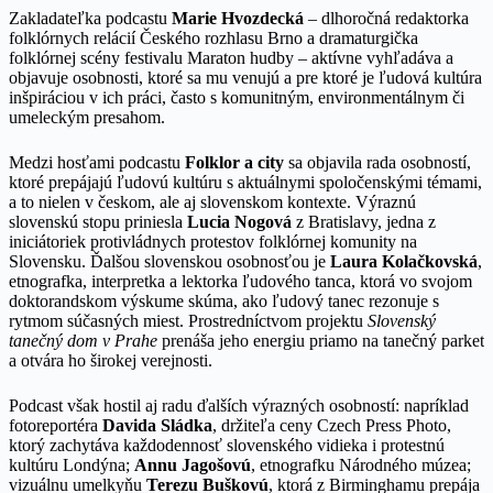
Zakladateľka podcastu
Marie Hvozdecká
– dlhoročná redaktorka
folklórnych relácií Českého rozhlasu Brno a dramaturgička
folklórnej scény festivalu Maraton hudby – aktívne vyhľadáva a
objavuje osobnosti, ktoré sa mu venujú a pre ktoré je ľudová kultúra
inšpiráciou v ich práci, často s komunitným, environmentálnym či
umeleckým presahom.
Medzi hosťami podcastu
Folklor a city
sa objavila rada osobností,
ktoré prepájajú ľudovú kultúru s aktuálnymi spoločenskými témami,
a to nielen v českom, ale aj slovenskom kontexte. Výraznú
slovenskú stopu priniesla
Lucia Nogová
z Bratislavy, jedna z
iniciátoriek protivládnych protestov folklórnej komunity na
Slovensku. Ďalšou slovenskou osobnosťou je
Laura Kolačkovská
,
etnografka, interpretka a lektorka ľudového tanca, ktorá vo svojom
doktorandskom výskume skúma, ako ľudový tanec rezonuje s
rytmom súčasných miest. Prostredníctvom projektu
Slovenský
tanečný dom v Prahe
prenáša jeho energiu priamo na tanečný parket
a otvára ho širokej verejnosti.
Podcast však hostil aj radu ďalších výrazných osobností: napríklad
fotoreportéra
Davida Sládka
, držiteľa ceny Czech Press Photo,
ktorý zachytáva každodennosť slovenského vidieka i protestnú
kultúru Londýna;
Annu Jagošovú
, etnografku Národného múzea;
vizuálnu umelkyňu
Terezu Buškovú
, ktorá z Birminghamu prepája