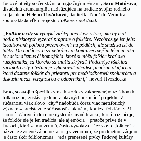
ľudové rituály so ženskými a migračnými témami;
Sáru Matůšovú
,
divadelnú dramaturgiňu nadväzujúcu na tradície svojho rodného
kraja; alebo
Helenu Továrkovú
, riaditeľku Nadácie Veronica a
spoluzakladateľku projektu
Folklore’s not dead
.
„
Folklor a city
sa vymyká zažitej predstave o tom, ako by mal
podľa niektorých vyzerať program o folklóre. Nezobrazuje len jeho
idealizovanú podobu prezentovanú na pódiách, ale snaží sa ísť do
hĺbky. Do budúcnosti sa nebráni ani kontroverznejším témam, ako
je nacionalizmus či homofóbia, ktoré si môžu folklór brať ako
rukojemníka, za ktorého sa snažia skrývať. Podcast je však iba
začiatok cesty. Cieľom je vybudovať interdisciplinárnu platformu,
ktorá dostane folklór do priestoru pre medziodborovú spoluprácu a
diskusiu medzi verejnosťou a odborníkmi,“
hovorí Hvozdecká.
Brno, so svojím špecifickým a historicky zakoreneným vzťahom k
folklorizmu, zostáva jednou z hlavných inšpirácií projektu. V
súčasnosti však slovo „city“ nadobúda čoraz viac metaforický
význam – predstavuje súčasnosť a aktuálny kontext folklóru v 21.
storočí. Zároveň ide o premyslenú slovnú hračku, ktorá naznačuje,
že folklór nie je len tradícia, ale aj emócia – pretože práve tie v
ľuďoch, ktorí sa mu venujú, často vyvoláva. Tiež slovo „folklor“ v
názve je zvolené zámerne, a to aj s vedomím, že predmetom záujmu
je často skôr folklorizmus – teda prenesené prvky ľudovej kultúry,