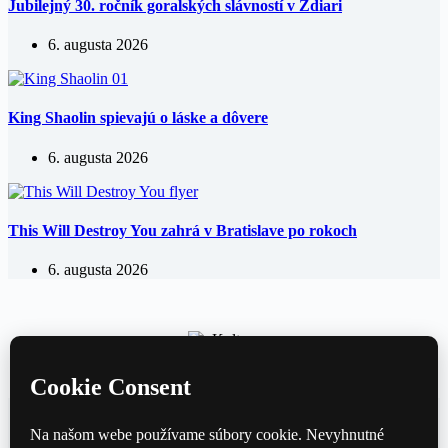
Jubilejný 30. ročník goralských slávností v Ždiari
6. augusta 2026
King Shaolin spievajú o láske a dôvere
6. augusta 2026
This Will Destroy You zahrá v Bratislave po rokoch
6. augusta 2026
Kultúrny magazín — hudba, film, divadlo a knihy každý deň.
Domov
Divadlo
Film