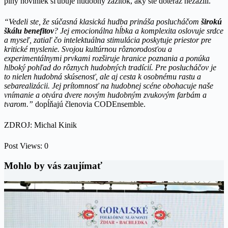
plný noviniek sľubuje hudobný zážitok, aký ste doteraz nezažili.
“Vedeli ste, že súčasná klasická hudba prináša poslucháčom
širokú
škálu benefitov
? Jej emocionálna hĺbka a komplexita oslovuje srdce
a myseľ, zatiaľ čo intelektuálna stimulácia poskytuje priestor pre
kritické myslenie. Svojou kultúrnou rôznorodosťou a
experimentálnymi prvkami rozširuje hranice poznania a ponúka
hlboký pohľad do rôznych hudobných tradícií. Pre poslucháčov je
to nielen hudobná skúsenosť, ale aj cesta k osobnému rastu a
sebarealizácii. Jej prítomnosť na hudobnej scéne obohacuje naše
vnímanie a otvára dvere novým hudobným zvukovým farbám a
tvarom.”
dopĺňajú členovia CODEnsemble.
ZDROJ: Michal Kinik
Post Views:
0
Mohlo by vás zaujímať