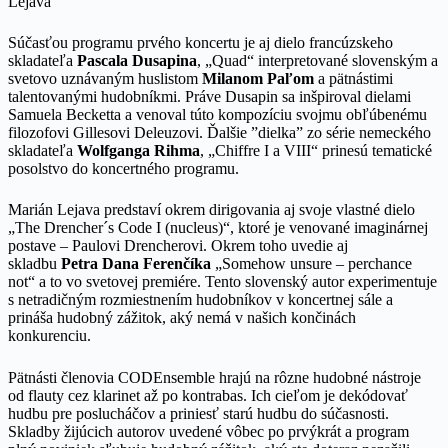
Lejava
Súčasťou programu prvého koncertu je aj dielo francúzskeho
skladateľa
Pascala Dusapina
, „Quad“ interpretované slovenským a
svetovo uznávaným huslistom
Milanom Paľom
a pätnástimi
talentovanými hudobníkmi. Práve Dusapin sa inšpiroval dielami
Samuela Becketta a venoval túto kompozíciu svojmu obľúbenému
filozofovi Gillesovi Deleuzovi. Ďalšie ”dielka” zo série nemeckého
skladateľa
Wolfganga Rihma
, „Chiffre I a VIII“ prinesú tematické
posolstvo do koncertného programu.
Marián Lejava predstaví okrem dirigovania aj svoje vlastné dielo
„The Drencher´s Code I (nucleus)“, ktoré je venované imaginárnej
postave – Paulovi Drencherovi. Okrem toho uvedie aj
skladbu
Petra Dana Ferenčíka
„Somehow unsure – perchance
not“ a to vo svetovej premiére. Tento slovenský autor experimentuje
s netradičným rozmiestnením hudobníkov v koncertnej sále a
prináša hudobný zážitok, aký nemá v našich končinách
konkurenciu.
Pätnásti členovia CODEnsemble hrajú na rôzne hudobné nástroje
od flauty cez klarinet až po kontrabas. Ich cieľom je dekódovať
hudbu pre poslucháčov a priniesť starú hudbu do súčasnosti.
Skladby žijúcich autorov uvedené vôbec po prvýkrát a program