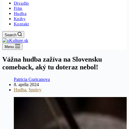
Divadlo
Film
Hudba
Knihy
Kontakt
Search
Menu
Vážna hudba zažíva na Slovensku
comeback, aký tu doteraz nebol!
Patricia Guricanova
8. apríla 2024
Hudba
,
Správy