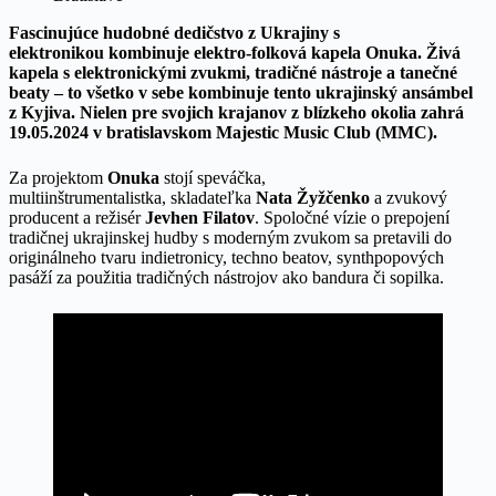
Fascinujúce hudobné dedičstvo z Ukrajiny s
elektronikou kombinuje elektro-folková kapela Onuka. Živá
kapela s elektronickými zvukmi, tradičné nástroje a tanečné
beaty – to všetko v sebe kombinuje tento ukrajinský ansámbel
z Kyjiva. Nielen pre svojich krajanov z blízkeho okolia zahrá
19.05.2024 v bratislavskom Majestic Music Club (MMC).
Za projektom
Onuka
stojí speváčka,
multiinštrumentalistka, skladateľka
Nata Žyžčenko
a zvukový
producent a režisér
Jevhen Filatov
. Spoločné vízie o prepojení
tradičnej ukrajinskej hudby s moderným zvukom sa pretavili do
originálneho tvaru indietronicy, techno beatov, synthpopových
pasáží za použitia tradičných nástrojov ako bandura či sopilka.