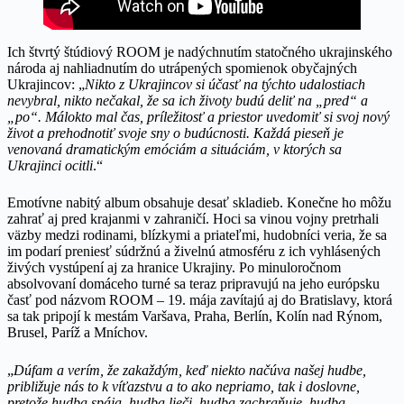
Ich štvrtý štúdiový ROOM je nadýchnutím statočného ukrajinského
národa aj nahliadnutím do utrápených spomienok obyčajných
Ukrajincov: „
Nikto z Ukrajincov si účasť na týchto udalostiach
nevybral, nikto nečakal, že sa ich životy budú deliť na „pred“ a
„po“. Málokto mal čas, príležitosť a priestor uvedomiť si svoj nový
život a prehodnotiť svoje sny o budúcnosti. Každá pieseň je
venovaná dramatickým emóciám a situáciám, v ktorých sa
Ukrajinci ocitli
.“
Emotívne nabitý album obsahuje desať skladieb. Konečne ho môžu
zahrať aj pred krajanmi v zahraničí. Hoci sa vinou vojny pretrhali
väzby medzi rodinami, blízkymi a priateľmi, hudobníci veria, že sa
im podarí preniesť súdržnú a živelnú atmosféru z ich vyhlásených
živých vystúpení aj za hranice Ukrajiny. Po minuloročnom
absolvovaní domáceho turné sa teraz pripravujú na jeho európsku
časť pod názvom ROOM – 19. mája zavítajú aj do Bratislavy, ktorá
sa tak pripojí k mestám Varšava, Praha, Berlín, Kolín nad Rýnom,
Brusel, Paríž a Mníchov.
„
Dúfam a verím, že zakaždým, keď niekto načúva našej hudbe,
približuje nás to k víťazstvu a to ako nepriamo, tak i doslovne,
pretože hudba spája, hudba lieči, hudba zachraňuje, hudba