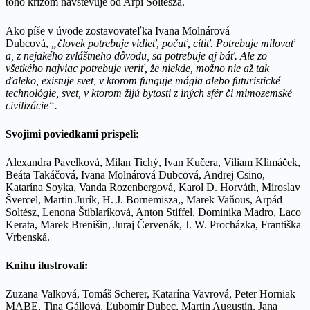
toho krížom navštevuje od Arpi Šoltésza.
Ako píše v úvode zostavovateľka Ivana Molnárová
Dubcová,
„človek potrebuje vidieť, počuť, cítiť. Potrebuje milovať
a, z nejakého zvláštneho dôvodu, sa potrebuje aj báť. Ale zo
všetkého najviac potrebuje veriť, že niekde, možno nie až tak
ďaleko, existuje svet, v ktorom funguje mágia alebo futuristické
technológie, svet, v ktorom žijú bytosti z iných sfér či mimozemské
civilizácie“.
Svojimi poviedkami prispeli:
Alexandra Pavelková, Milan Tichý, Ivan Kučera, Viliam Klimáček,
Beáta Takáčová, Ivana Molnárová Dubcová, Andrej Csino,
Katarína Soyka, Vanda Rozenbergová, Karol D. Horváth, Miroslav
Švercel, Martin Jurík, H. J. Bornemisza,, Marek Vaňous, Arpád
Soltész, Lenona Štiblaríková, Anton Stiffel, Dominika Madro, Laco
Kerata, Marek Brenišin, Juraj Červenák, J. W. Procházka, Františka
Vrbenská.
Knihu ilustrovali:
Zuzana Valková, Tomáš Scherer, Katarína Vavrová, Peter Horniak
MABE, Tina Gállová, Ľubomír Dubec, Martin Augustín, Jana