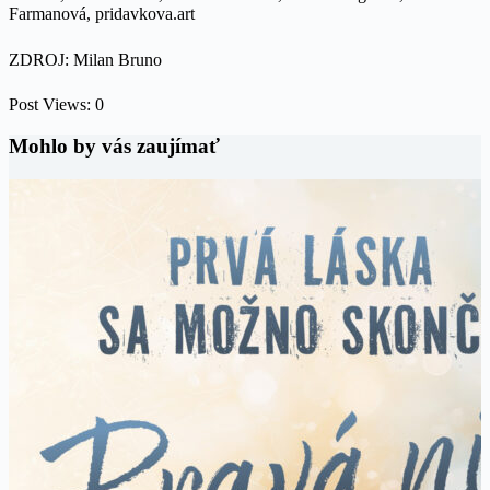
Farmanová, pridavkova.art
ZDROJ: Milan Bruno
Post Views:
0
Mohlo by vás zaujímať