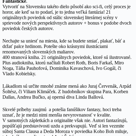
Fantastické
.
Vytvoriť na Slovensku takéto dielo pôsobí ako sci-fi, celý proces je
horor, ale keď sa to podarí, je to jedna veľká fantázia! 21
originálnych poviedok od stálic slovenskej literárnej scény v
sprievode nových perspektívnych autorov + bonus v podobe dvoch
poviedok českých autorov.
Nechajte sa uniesť na miesta, kde sa budete smiať, plakať, báť a
držať palce hrdinom. Potešte oko krásnymi ilustráciami
renomovaných slovenských maliarov.
400 stranová kniha. 21 originálnych poviedok, ktoré sú ilustrované.
Plus audiokniha, ktorú načítali Robert Roth, Boris Farkaš, Miro
Noga, Táňa Pauhofová, Dominika Kavaschová, Ivo Gogál, či
Vlado Kobielsky.
Lákadlom sú určite mnohé známe mená ako Juraj Červenák, Arpád
Šoltész, či Viliam Klimáček. Z hudobníkov skupina Para, Korben
Dallas, Andrea Bučko, aj operná diva Linda Ballová.
Skvelé príbehy zaujmú a potešia fanúšikov fantasy, hoci treba
uznať, že je medzi nimi menšia nevyrovnanosť v kvalite.
V samotných zápletkách a originalite však nie. Autori fantazírujú,
popúšťajú predstavivosti uzdu a prekvapujú. Veď si len vezmite
súboj Santa Clausa a Deda Moroza v poviedka Koho Boh miluje,